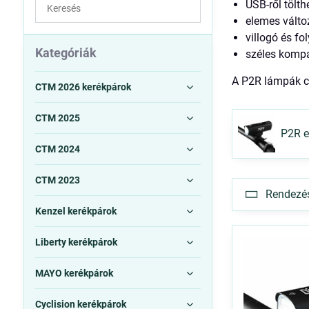
Keresés
USB-ről tölt
a
elemes válto
szűrési
villogó és f
eredmények
Kategóriák
széles kompa
között
A P2R lámpák cé
teljes
CTM 2026 kerékpárok
szövegben
CTM 2025
P2R e
CTM 2024
CTM 2023
Rendezés 
Kenzel kerékpárok
Liberty kerékpárok
MAYO kerékpárok
Cyclision kerékpárok