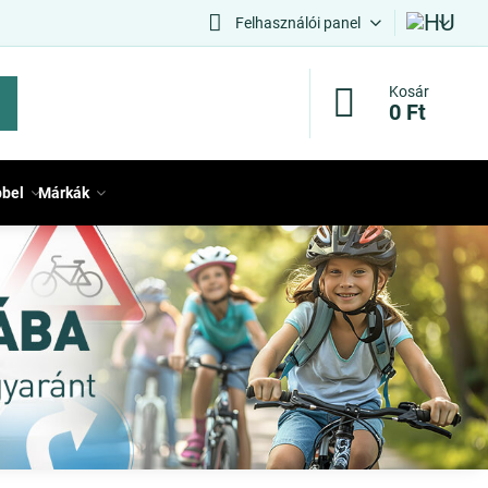
Felhasználói panel
Kosár
0 Ft
bbel
Márkák