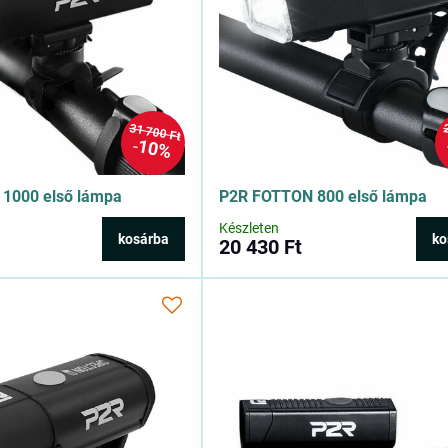
31 700 Ft
10%
1000 első lámpa
P2R FOTTON 800 első lámpa
Készleten
kosárba
ko
20 430 Ft