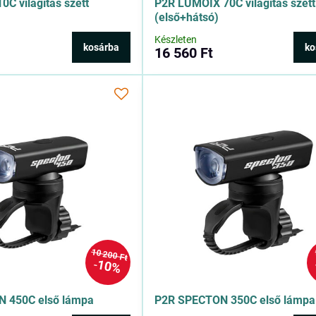
0C világítás szett
P2R LUMOIX 70C világítás szett
(első+hátsó)
Készleten
kosárba
ko
16 560 Ft
10 200 Ft
10%
 450C első lámpa
P2R SPECTON 350C első lámpa