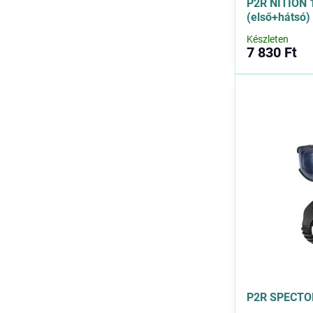
P2R NITION 1
(első+hátsó)
Készleten
7 830 Ft
P2R SPECTON