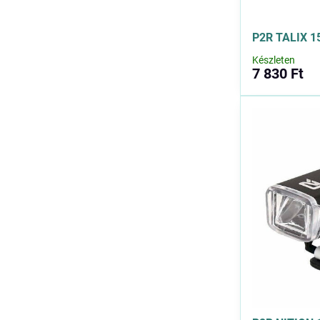
P2R TALIX 1
Készleten
7 830 Ft