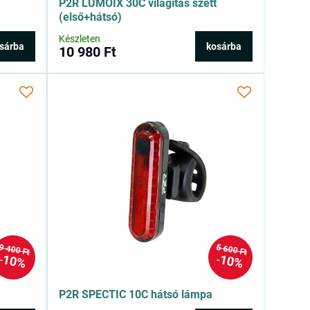
P2R LUMOIX 30C világítás szett
(első+hátsó)
Készleten
sárba
kosárba
10 980 Ft
9 400 Ft
5 600 Ft
10%
10%
P2R SPECTIC 10C hátsó lámpa