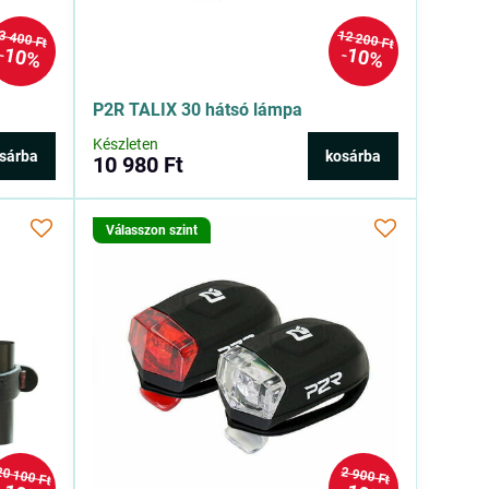
12 200 Ft
3 400 Ft
10%
10%
P2R TALIX 30 hátsó lámpa
Készleten
sárba
kosárba
10 980 Ft
Válasszon szint
20 100 Ft
2 900 Ft