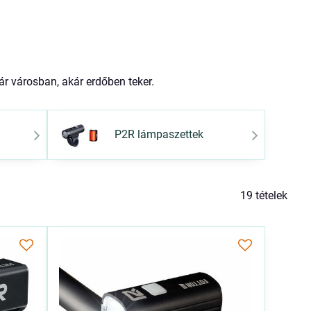
r városban, akár erdőben teker.
P2R lámpaszettek
19
tételek