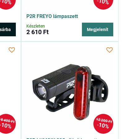
10%
10%
P2R FREYO lámpaszett
Készleten
sárba
Megjelenít
2 610 Ft
18 400 Ft
12 200 Ft
10%
10%