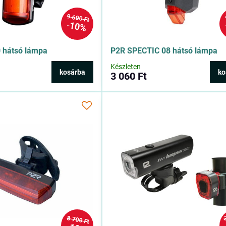
9 600 Ft
10%
 hátsó lámpa
P2R SPECTIC 08 hátsó lámpa
Készleten
kosárba
ko
3 060 Ft
8 700 Ft