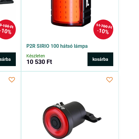
11 700 Ft
9 100 Ft
10%
10%
P2R SIRIO 100 hátsó lámpa
Készleten
sárba
kosárba
10 530 Ft