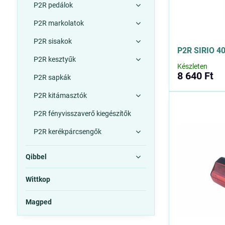
P2R pedálok
P2R markolatok
P2R sisakok
P2R SIRIO 40
P2R kesztyűk
Készleten
8 640 Ft
P2R sapkák
P2R kitámasztók
P2R fényvisszaverő kiegészítők
P2R kerékpárcsengők
Qibbel
Wittkop
Magped