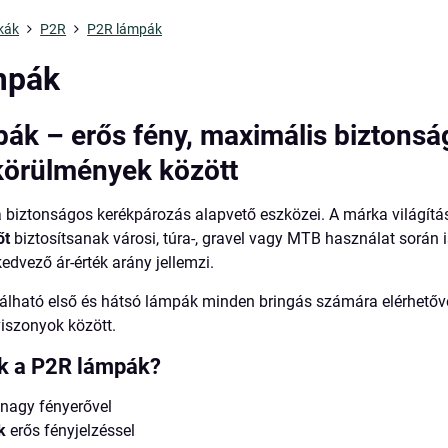
kák
P2R
P2R lámpák
mpák
ák – erős fény, maximális biztons
körülmények között
 biztonságos kerékpározás alapvető eszközei. A márka világítá
őt
biztosítsanak városi, túra-, gravel vagy MTB használat során 
edvező ár-érték arány jellemzi.
lálható első és hátsó lámpák minden bringás számára elérhetővé
viszonyok között.
ak a P2R lámpák?
nagy fényerővel
k
erős fényjelzéssel