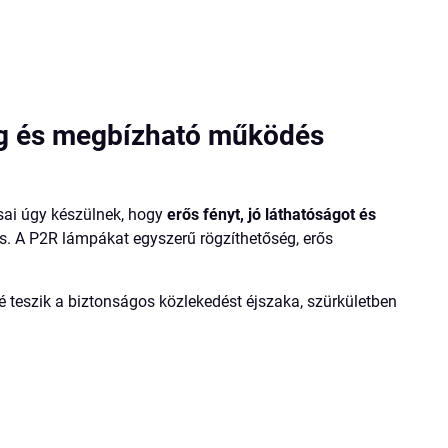
ág és megbízható működés
sai úgy készülnek, hogy
erős fényt, jó láthatóságot és
is. A P2R lámpákat egyszerű rögzíthetőség, erős
 teszik a biztonságos közlekedést éjszaka, szürkületben