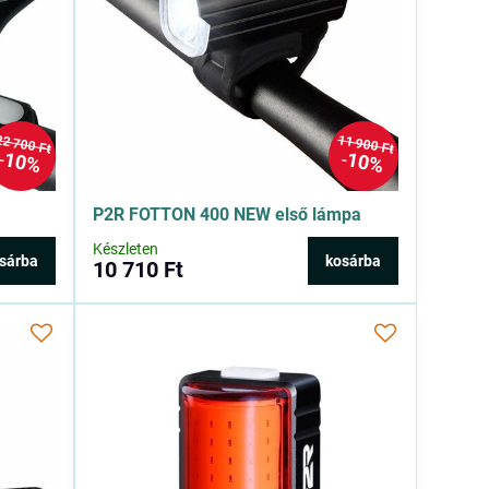
22 700 Ft
11 900 Ft
10%
10%
P2R FOTTON 400 NEW első lámpa
Készleten
sárba
kosárba
10 710 Ft