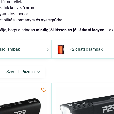
hető modellek
zatok kedvező áron
olyamatos módok
tibilitás kormányra és nyeregrúdra
lja, hogy a bringás
mindig jól lásson és jól látható legyen
– aká
lső lámpák
P2R hátsó lámpák
... Szerint:
Pozíció