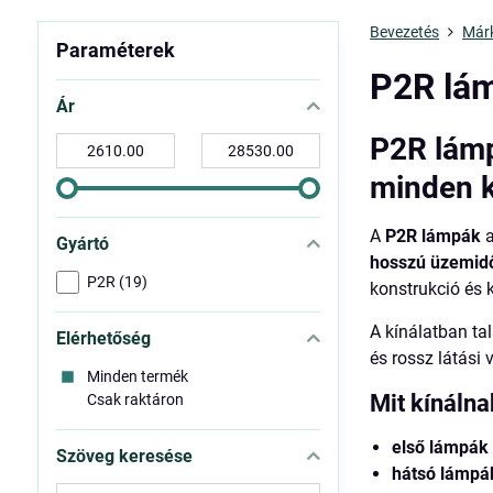
Bevezetés
Már
Paraméterek
P2R lá
Ár
P2R lámp
-
-
tól:
ig:
minden 
A
P2R lámpák
a
Gyártó
hosszú üzemid
P2R (19)
konstrukció és k
A kínálatban ta
Elérhetőség
és rossz látási 
Minden termék
Mit kínáln
Csak raktáron
első lámpák
Szöveg keresése
hátsó lámpá