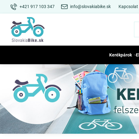
+421 917 103 347
info@slovakiabike.sk
Kapcsolat
Kerékpárok
E