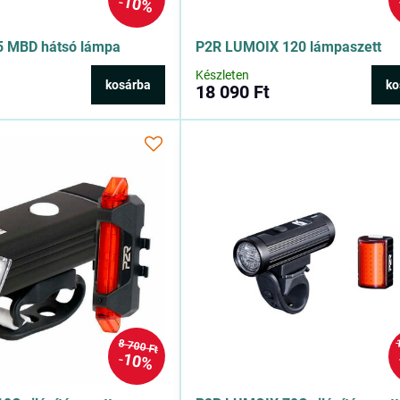
10%
5 MBD hátsó lámpa
P2R LUMOIX 120 lámpaszett
Készleten
kosárba
ko
18 090 Ft
8 700 Ft
10%