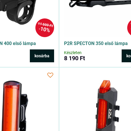
11 500 Ft
10%
 400 első lámpa
P2R SPECTON 350 első lámpa
Készleten
kosárba
ko
8 190 Ft