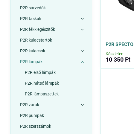
P2R sárvédők
P2R táskák
P2R fékkiegészítők
P2R kulacstartók
P2R SPECTON
P2R kulacsok
Készleten
10 350 Ft
P2R lámpák
P2R első lámpák
P2R hátsó lámpák
P2R lámpaszettek
P2R zárak
P2R pumpák
P2R szerszámok