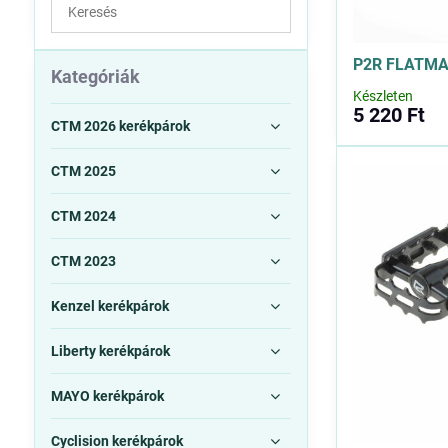
Keresés
a
szűrési
P2R FLATMA
eredmények
Kategóriák
között
Készleten
5 220 Ft
teljes
CTM 2026 kerékpárok
szövegben
CTM 2025
CTM 2024
CTM 2023
Kenzel kerékpárok
Liberty kerékpárok
MAYO kerékpárok
Cyclision kerékpárok