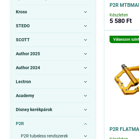
P2R MTBMAN
Kross
Készleten
5 580 Ft
STEDO
SCOTT
Válasszon szin
Author 2025
Author 2024
Lectron
Academy
Disney kerékpárok
P2R
P2R FLATMAN
P2R tubeless rendszerek