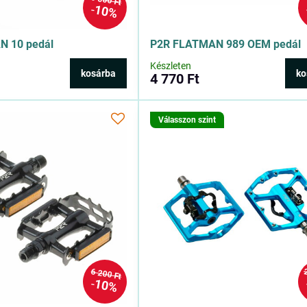
5 800 Ft
10%
N 10 pedál
P2R FLATMAN 989 OEM pedál
Készleten
kosárba
ko
4 770 Ft
Válasszon szint
6 200 Ft
10%