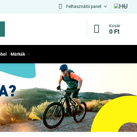
Felhasználói panel
Kosár
0 Ft
bbel
Márkák