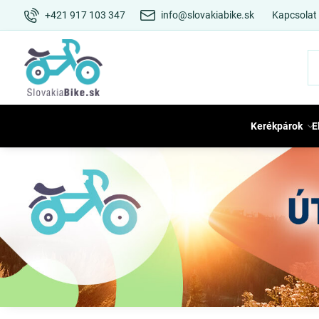
+421 917 103 347
info@slovakiabike.sk
Kapcsolat
Kerékpárok
E