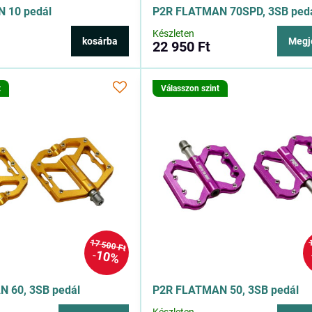
 10 pedál
P2R FLATMAN 70SPD, 3SB ped
Készleten
kosárba
Megj
22 950 Ft
t
Válasszon szint
17 500 Ft
10%
 60, 3SB pedál
P2R FLATMAN 50, 3SB pedál