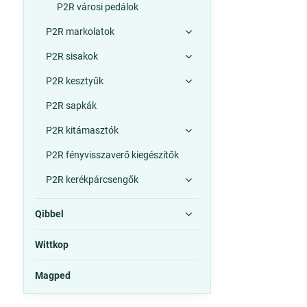
P2R városi pedálok
P2R markolatok
P2R sisakok
P2R kesztyűk
P2R sapkák
P2R kitámasztók
P2R fényvisszaverő kiegészítők
P2R kerékpárcsengők
Qibbel
Wittkop
Magped