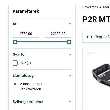
Bevezetés
Már
Paraméterek
P2R MT
Ár
-
-
Rendezés 
tól:
ig:
Gyártó
P2R (8)
Elérhetőség
Minden termék
Csak raktáron
Szöveg keresése