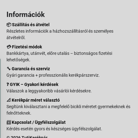
Információk
📦
Szállítás és átvétel
Részletes információk a házhozszállításról és személyes
átvételről.
💳
Fizetési módok
Bankkártya, utánvét, előre utalás – biztonságos fizetési
lehetőségek.
🔧
Garancia és szerviz
Gyári garancia + professzionális kerékpárszerviz.
❓
GYIK – Gyakori kérdések
Válaszok a leggyakoribb vásárlói kérdésekre.
📐
Kerékpár méret választó
Segítünk kiválasztani a megfelelő bicikli méretet gyermekeknek és
felnőtteknek.
📨
Kapcsolat / Ügyfélszolgálat
Kérdés esetén gyors és készséges ügyfélszolgálat.
© 2026 TutiKerékpár