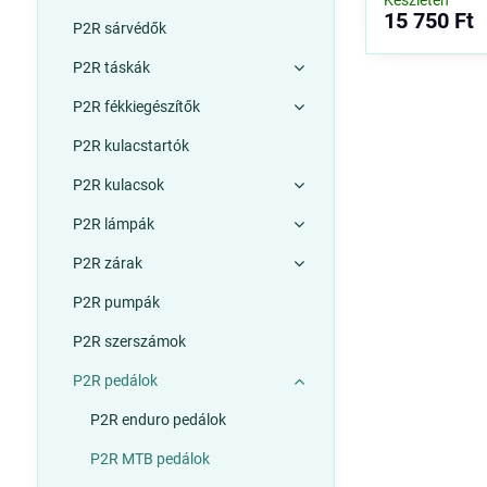
Készleten
15 750 Ft
P2R sárvédők
P2R táskák
P2R fékkiegészítők
P2R kulacstartók
P2R kulacsok
P2R lámpák
P2R zárak
P2R pumpák
P2R szerszámok
P2R pedálok
P2R enduro pedálok
P2R MTB pedálok