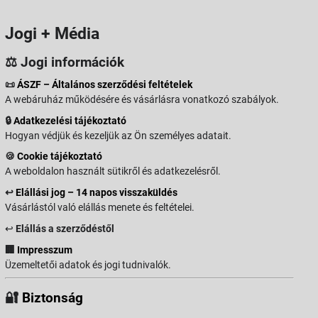
Jogi + Média
⚖️ Jogi információk
📜
ÁSZF – Általános szerződési feltételek
A webáruház működésére és vásárlásra vonatkozó szabályok.
🔒
Adatkezelési tájékoztató
Hogyan védjük és kezeljük az Ön személyes adatait.
🍪
Cookie tájékoztató
A weboldalon használt sütikről és adatkezelésről.
↩️
Elállási jog – 14 napos visszaküldés
Vásárlástól való elállás menete és feltételei.
↩️
Elállás a szerződéstől
🏢
Impresszum
Üzemeltetői adatok és jogi tudnivalók.
🔐
Biztonság