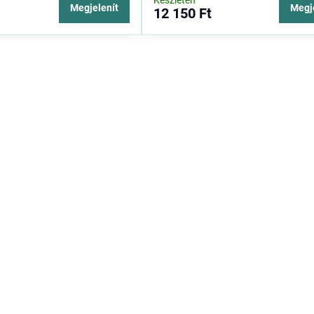
Készleten
Megjelenít
Megj
12 150 Ft