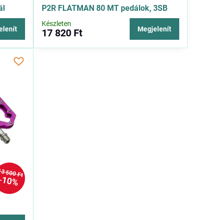
ál
P2R FLATMAN 80 MT pedálok, 3SB
Készleten
elenít
Megjelenít
17 820 Ft
13 500 Ft
10%