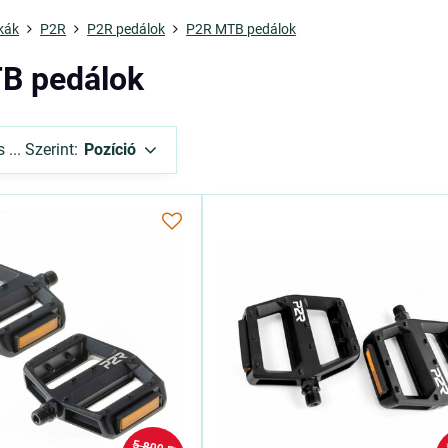
kák
P2R
P2R pedálok
P2R MTB pedálok
B pedálok
... Szerint:
Pozíció