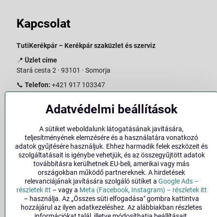
Kapcsolat
TutiKerékpár – Kerékpár szaküzlet és szerviz
📍
Üzlet címe
Stará cesta 2 · 93101 · Somorja
📞
Telefon:
+421 917 103347
📧
E-mail:
info@slovakiabike.sk
Adatvédelmi beállítások
Nyitvatartás:
A sütiket weboldalunk látogatásának javítására,
Hétfő–Péntek: 09:00–15:00
teljesítményének elemzésére és a használatára vonatkozó
Szombat: 09:00–11:00
adatok gyűjtésére használjuk. Ehhez harmadik felek eszközeit és
Vasárnap: Zárva
szolgáltatásait is igénybe vehetjük, és az összegyűjtött adatok
továbbításra kerülhetnek EU-beli, amerikai vagy más
👉
Bolt megtekintése a térképen
(
Google Maps link
)
országokban működő partnereknek. A hirdetések
relevanciájának javítására szolgáló sütiket a
Google Ads –
részletek itt
– vagy a
Meta (Facebook, Instagram) – részletek itt
– használja. Az „Összes süti elfogadása" gombra kattintva
hozzájárul az ilyen adatkezeléshez. Az alábbiakban részletes
információkat talál, illetve módosíthatja beállításait.