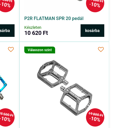
11 800 Ft
5 300 Ft
10%
10%
P2R FLATMAN SPR 20 pedál
Készleten
sárba
kosárba
10 620 Ft
Válasszon szint
25 500 Ft
19 800 Ft
10%
10%