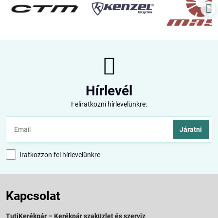
Hírlevél
Feliratkozni hírlevelünkre:
Járatni
Iratkozzon fel hírlevelünkre
Kapcsolat
TutiKerékpár – Kerékpár szaküzlet és szerviz