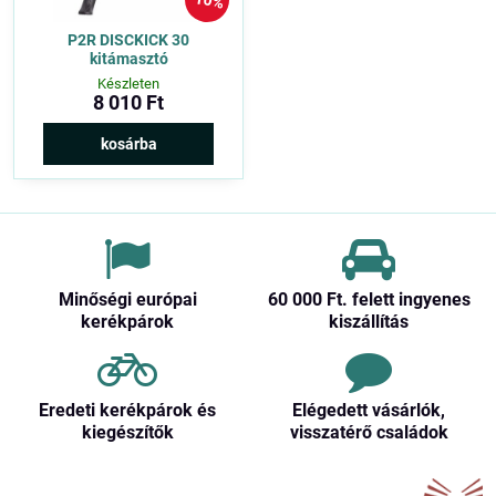
10%
P2R DISCKICK 30
kitámasztó
Készleten
8 010 Ft
kosárba
Minőségi európai
60 000 Ft​. felett ingyenes
kerékpárok
kiszállítás
Eredeti kerékpárok és
Elégedett vásárlók,
kiegészítők
visszatérő családok