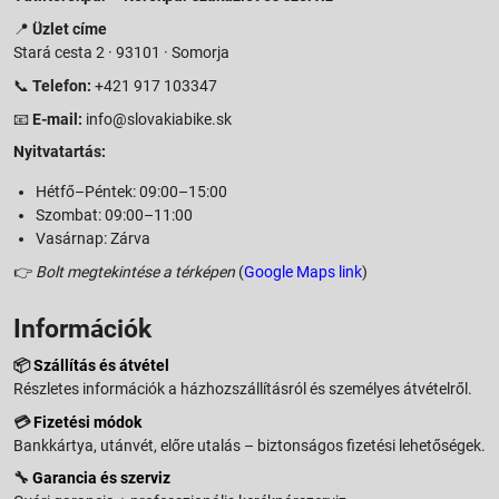
📍
Üzlet címe
Stará cesta 2 · 93101 · Somorja
📞
Telefon:
+421 917 103347
📧
E-mail:
info@slovakiabike.sk
Nyitvatartás:
Hétfő–Péntek: 09:00–15:00
Szombat: 09:00–11:00
Vasárnap: Zárva
👉
Bolt megtekintése a térképen
(
Google Maps link
)
Információk
📦
Szállítás és átvétel
Részletes információk a házhozszállításról és személyes átvételről.
💳
Fizetési módok
Bankkártya, utánvét, előre utalás – biztonságos fizetési lehetőségek.
🔧
Garancia és szerviz