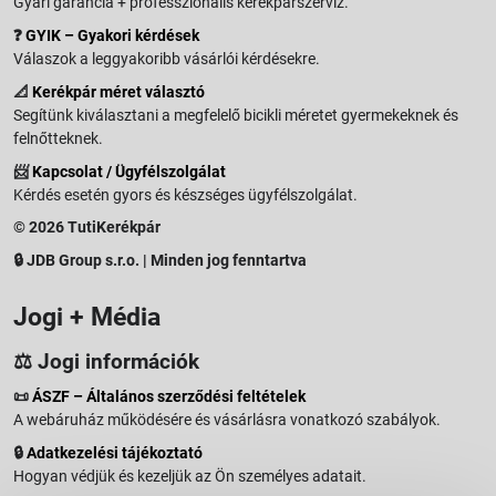
Gyári garancia + professzionális kerékpárszerviz.
❓
GYIK – Gyakori kérdések
Válaszok a leggyakoribb vásárlói kérdésekre.
📐
Kerékpár méret választó
Segítünk kiválasztani a megfelelő bicikli méretet gyermekeknek és
felnőtteknek.
📨
Kapcsolat / Ügyfélszolgálat
Kérdés esetén gyors és készséges ügyfélszolgálat.
© 2026 TutiKerékpár
🔒 JDB Group s.r.o. | Minden jog fenntartva
Jogi + Média
⚖️ Jogi információk
📜
ÁSZF – Általános szerződési feltételek
A webáruház működésére és vásárlásra vonatkozó szabályok.
🔒
Adatkezelési tájékoztató
Hogyan védjük és kezeljük az Ön személyes adatait.