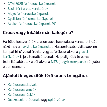
CTM 2025 férfi cross kerékpárok
Scott férfi cross kerékpárok
Mayo férfi cross kerékpárok
Cyclision férfi cross kerékpárok
Author férfi cross kerékpárok 29"
Cross vagy inkább más kategória?
Ha főleg hosszú túrákra, csomagos használatra keresel bringát,
nézd meg a
trekking kerékpárokat
. Ha sportosabb, „bikepacking-
kompatibilis” vonal érdekel vegyes felületre, akkor a
gravel
kerékpárok
is jó alternatívát adnak. Ha pedig több terep és
technikásabb utak a cél, akkor a
MTB (hegyi) kerékpárok
irányába
érdemes nézni.
Ajánlott kiegészítők férfi cross bringához
Kerékpáros sisakok
Kerékpáros lámpák
Kerékpáros táskák
Összecsukható zárak
vagy
spirál zárak