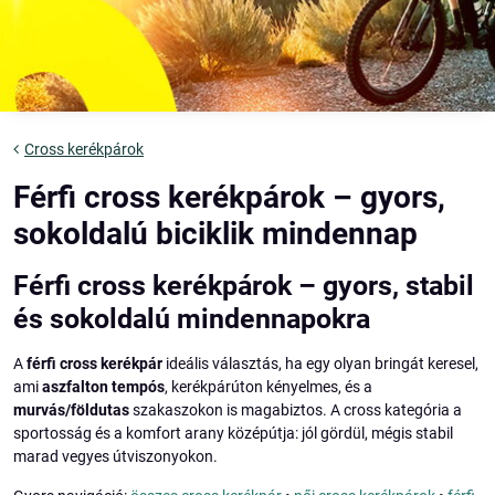
Cross kerékpárok
Férfi cross kerékpárok – gyors,
sokoldalú biciklik mindennap
Férfi cross kerékpárok – gyors, stabil
és sokoldalú mindennapokra
A
férfi cross kerékpár
ideális választás, ha egy olyan bringát keresel,
ami
aszfalton tempós
, kerékpárúton kényelmes, és a
murvás/földutas
szakaszokon is magabiztos. A cross kategória a
sportosság és a komfort arany középútja: jól gördül, mégis stabil
marad vegyes útviszonyokon.