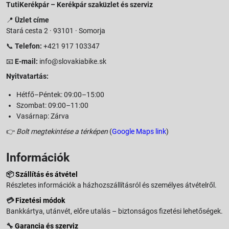
TutiKerékpár – Kerékpár szaküzlet és szerviz
📍
Üzlet címe
Stará cesta 2 · 93101 · Somorja
📞
Telefon:
+421 917 103347
📧
E-mail:
info@slovakiabike.sk
Nyitvatartás:
Hétfő–Péntek: 09:00–15:00
Szombat: 09:00–11:00
Vasárnap: Zárva
👉
Bolt megtekintése a térképen
(
Google Maps link
)
Információk
📦
Szállítás és átvétel
Részletes információk a házhozszállításról és személyes átvételről.
💳
Fizetési módok
Bankkártya, utánvét, előre utalás – biztonságos fizetési lehetőségek.
🔧
Garancia és szerviz