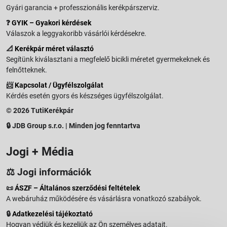
Gyári garancia + professzionális kerékpárszerviz.
❓
GYIK – Gyakori kérdések
Válaszok a leggyakoribb vásárlói kérdésekre.
📐
Kerékpár méret választó
Segítünk kiválasztani a megfelelő bicikli méretet gyermekeknek és
felnőtteknek.
📨
Kapcsolat / Ügyfélszolgálat
Kérdés esetén gyors és készséges ügyfélszolgálat.
© 2026 TutiKerékpár
🔒 JDB Group s.r.o. | Minden jog fenntartva
Jogi + Média
⚖️ Jogi információk
📜
ÁSZF – Általános szerződési feltételek
A webáruház működésére és vásárlásra vonatkozó szabályok.
🔒
Adatkezelési tájékoztató
Hogyan védjük és kezeljük az Ön személyes adatait.