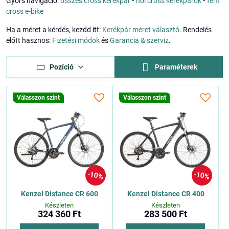
Gyors navigáció:
összes cross kerékpár
•
női cross kerékpárok
•
férfi
cross e-bike
Ha a méret a kérdés, kezdd itt:
Kerékpár méret választó
. Rendelés
előtt hasznos:
Fizetési módok
és
Garancia & szerviz
.
Pozíció
Paraméterek
Válasszon szint
Válasszon szint
10%
10%
Kenzel Distance CR 600
Kenzel Distance CR 400
Készleten
Készleten
324 360 Ft
283 500 Ft