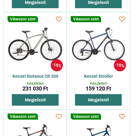
Megjelenít
Megjelenít
Válasszon szint
Válasszon szint
10%
10%
Kenzel Distance CR 200
Kenzel Stroller
Készleten
Készleten
231 030 Ft
159 120 Ft
Megjelenít
Megjelenít
Válasszon szint
Válasszon szint