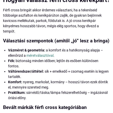
Férfi cross bringát akkor érdemes választani, ha a tekeréseid
többsége aszfalton és kerékpárúton zajlik, de gyakran bejönnek
kavicsos mellékutak, parkok, földutak is. A jó cross kerékpár
kényelmes hosszabb távon, mégis elég sportos, hogy élvezd a
tempót.
Választási szempontok (amitől „jó” lesz a bringa)
Vázméret & geometria:
a komfort és a hatékonyság alapja –
ellenőrizd a
méretválasztóval
.
Fék:
biztonság minden időben; lejtőn és esőben különösen
fontos.
Váltórendszer/áttétel:
sík + emelkedő + csomag esetén is legyen
tartalék.
Komfort:
nyereg, markolat, kormány – hosszú távon ezek döntik
el, mennyire szereted meg.
Praktikum:
sárvédő/táska/lámpa felszerelhetőség – ingázásnál
óriási előny.
Bevált márkák férfi cross kategóriában