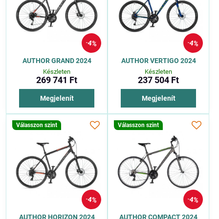
4%
4%
AUTHOR GRAND 2024
AUTHOR VERTIGO 2024
Készleten
Készleten
269 741 Ft
237 504 Ft
Megjelenít
Megjelenít
Válasszon szint
Válasszon szint
4%
4%
AUTHOR HORIZON 2024
AUTHOR COMPACT 2024