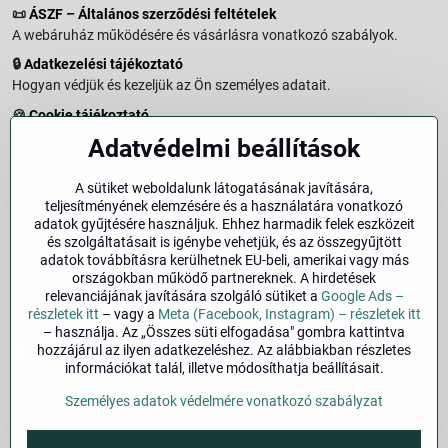
📜
ÁSZF – Általános szerződési feltételek
A webáruház működésére és vásárlásra vonatkozó szabályok.
🔒
Adatkezelési tájékoztató
Hogyan védjük és kezeljük az Ön személyes adatait.
🍪
Cookie tájékoztató
A weboldalon használt sütikről és adatkezelésről.
Adatvédelmi beállítások
↩️
Elállási jog – 14 napos visszaküldés
Vásárlástól való elállás menete és feltételei.
A sütiket weboldalunk látogatásának javítására,
teljesítményének elemzésére és a használatára vonatkozó
↩️
Elállás a szerződéstől
adatok gyűjtésére használjuk. Ehhez harmadik felek eszközeit
és szolgáltatásait is igénybe vehetjük, és az összegyűjtött
🏢
Impresszum
adatok továbbításra kerülhetnek EU-beli, amerikai vagy más
Üzemeltetői adatok és jogi tudnivalók.
országokban működő partnereknek. A hirdetések
relevanciájának javítására szolgáló sütiket a
Google Ads –
🔐
Biztonság
részletek itt
– vagy a
Meta (Facebook, Instagram) – részletek itt
– használja. Az „Összes süti elfogadása" gombra kattintva
hozzájárul az ilyen adatkezeléshez. Az alábbiakban részletes
Facebook
Instagram
információkat talál, illetve módosíthatja beállításait.
Személyes adatok védelmére vonatkozó szabályzat
©
2026
Szerzői jog
Adatvédelmi beállítások