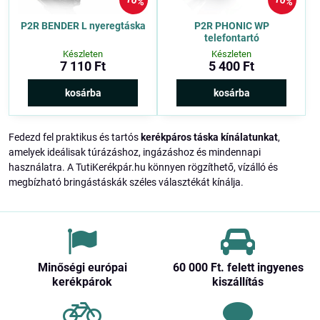
10%
10%
P2R BENDER L nyeregtáska
P2R PHONIC WP
telefontartó
Készleten
Készleten
7 110 Ft
5 400 Ft
kosárba
kosárba
Fedezd fel praktikus és tartós
kerékpáros táska kínálatunkat
,
amelyek ideálisak túrázáshoz, ingázáshoz és mindennapi
használatra. A TutiKerékpár.hu könnyen rögzíthető, vízálló és
megbízható bringástáskák széles választékát kínálja.
Minőségi európai
60 000 Ft​. felett ingyenes
kerékpárok
kiszállítás