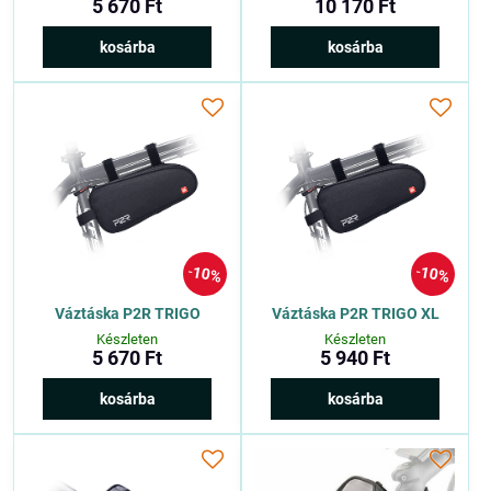
5 670 Ft
10 170 Ft
kosárba
kosárba
10%
10%
Váztáska P2R TRIGO
Váztáska P2R TRIGO XL
Készleten
Készleten
5 670 Ft
5 940 Ft
kosárba
kosárba