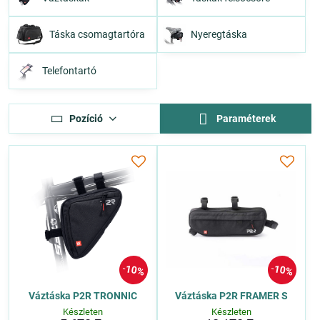
Táska csomagtartóra
Nyeregtáska
Telefontartó
Pozíció
Paraméterek
10%
10%
Váztáska P2R TRONNIC
Váztáska P2R FRAMER S
Készleten
Készleten