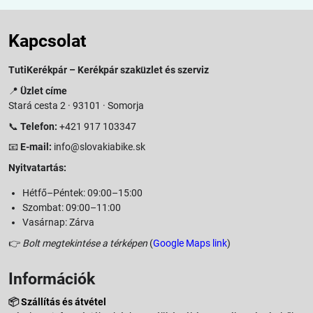
Kapcsolat
TutiKerékpár – Kerékpár szaküzlet és szerviz
📍
Üzlet címe
Stará cesta 2 · 93101 · Somorja
📞
Telefon:
+421 917 103347
📧
E-mail:
info@slovakiabike.sk
Nyitvatartás:
Hétfő–Péntek: 09:00–15:00
Szombat: 09:00–11:00
Vasárnap: Zárva
👉
Bolt megtekintése a térképen
(
Google Maps link
)
Információk
📦
Szállítás és átvétel