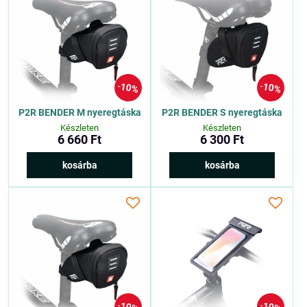
10%
10%
P2R BENDER M nyeregtáska
P2R BENDER S nyeregtáska
Készleten
Készleten
6 660 Ft
6 300 Ft
kosárba
kosárba