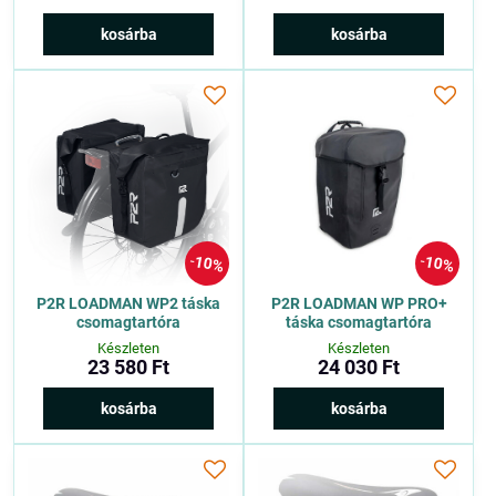
kosárba
kosárba
10%
10%
P2R LOADMAN WP2 táska
P2R LOADMAN WP PRO+
csomagtartóra
táska csomagtartóra
Készleten
Készleten
23 580 Ft
24 030 Ft
kosárba
kosárba