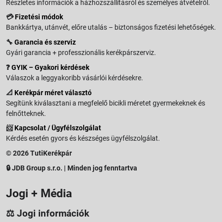
Részletes információk a házhozszállításról és személyes átvételről.
💳
Fizetési módok
Bankkártya, utánvét, előre utalás – biztonságos fizetési lehetőségek.
🔧
Garancia és szerviz
Gyári garancia + professzionális kerékpárszerviz.
❓
GYIK – Gyakori kérdések
Válaszok a leggyakoribb vásárlói kérdésekre.
📐
Kerékpár méret választó
Segítünk kiválasztani a megfelelő bicikli méretet gyermekeknek és
felnőtteknek.
📨
Kapcsolat / Ügyfélszolgálat
Kérdés esetén gyors és készséges ügyfélszolgálat.
© 2026 TutiKerékpár
🔒 JDB Group s.r.o. | Minden jog fenntartva
Jogi + Média
⚖️ Jogi információk