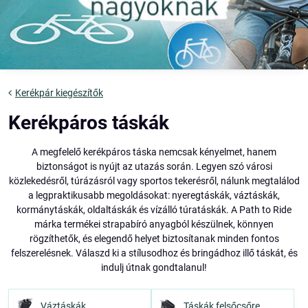
Kerékpár kiegészítők
Kerékpáros táskák
A megfelelő kerékpáros táska nemcsak kényelmet, hanem
biztonságot is nyújt az utazás során. Legyen szó városi
közlekedésről, túrázásról vagy sportos tekerésről, nálunk megtalálod
a legpraktikusabb megoldásokat: nyeregtáskák, váztáskák,
kormánytáskák, oldaltáskák és vízálló túratáskák. A Path to Ride
márka termékei strapabíró anyagból készülnek, könnyen
rögzíthetők, és elegendő helyet biztosítanak minden fontos
felszerelésnek. Válaszd ki a stílusodhoz és bringádhoz illő táskát, és
indulj útnak gondtalanul!
Váztáskák
Táskák felsőcsőre