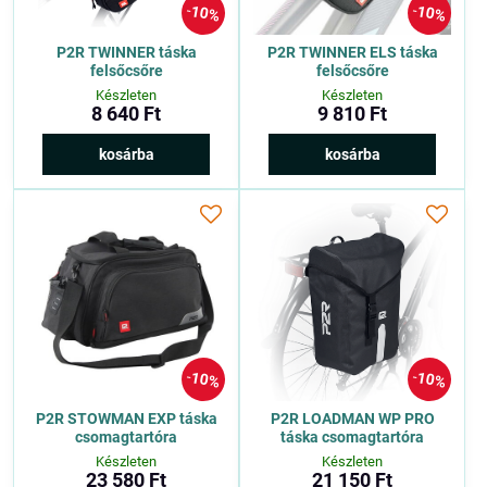
10%
10%
P2R TWINNER táska
P2R TWINNER ELS táska
felsőcsőre
felsőcsőre
Készleten
Készleten
8 640 Ft
9 810 Ft
kosárba
kosárba
10%
10%
P2R STOWMAN EXP táska
P2R LOADMAN WP PRO
csomagtartóra
táska csomagtartóra
Készleten
Készleten
23 580 Ft
21 150 Ft