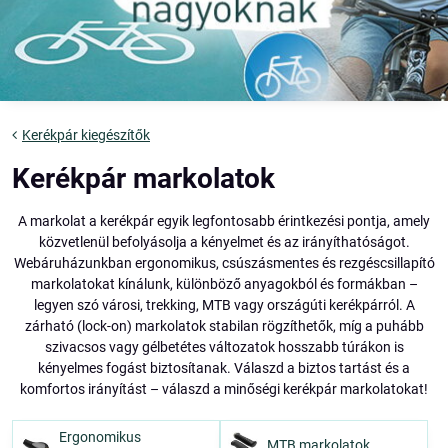
Kerékpár kiegészítők
Kerékpár markolatok
A markolat a kerékpár egyik legfontosabb érintkezési pontja, amely
közvetlenül befolyásolja a kényelmet és az irányíthatóságot.
Webáruházunkban ergonomikus, csúszásmentes és rezgéscsillapító
markolatokat kínálunk, különböző anyagokból és formákban –
legyen szó városi, trekking, MTB vagy országúti kerékpárról. A
zárható (lock-on) markolatok stabilan rögzíthetők, míg a puhább
szivacsos vagy gélbetétes változatok hosszabb túrákon is
kényelmes fogást biztosítanak. Válaszd a biztos tartást és a
komfortos irányítást – válaszd a minőségi kerékpár markolatokat!
Ergonomikus
MTB markolatok