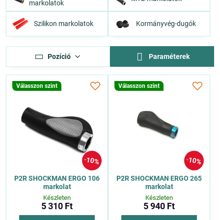
markolatok
Szilikon markolatok
Kormányvég-dugók
Pozíció
Paraméterek
Válasszon szint
Válasszon szint
10%
10%
P2R SHOCKMAN ERGO 106
P2R SHOCKMAN ERGO 265
markolat
markolat
Készleten
Készleten
5 310 Ft
5 940 Ft