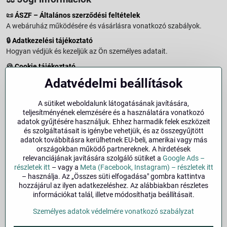
📜
ÁSZF – Általános szerződési feltételek
A webáruház működésére és vásárlásra vonatkozó szabályok.
🔒
Adatkezelési tájékoztató
Hogyan védjük és kezeljük az Ön személyes adatait.
🍪
Cookie tájékoztató
A weboldalon használt sütikről és adatkezelésről.
Adatvédelmi beállítások
↩️
Elállási jog – 14 napos visszaküldés
Vásárlástól való elállás menete és feltételei.
A sütiket weboldalunk látogatásának javítására,
teljesítményének elemzésére és a használatára vonatkozó
↩️
Elállás a szerződéstől
adatok gyűjtésére használjuk. Ehhez harmadik felek eszközeit
és szolgáltatásait is igénybe vehetjük, és az összegyűjtött
🏢
Impresszum
adatok továbbításra kerülhetnek EU-beli, amerikai vagy más
Üzemeltetői adatok és jogi tudnivalók.
országokban működő partnereknek. A hirdetések
relevanciájának javítására szolgáló sütiket a
Google Ads –
🔐
Biztonság
részletek itt
– vagy a
Meta (Facebook, Instagram) – részletek itt
– használja. Az „Összes süti elfogadása" gombra kattintva
hozzájárul az ilyen adatkezeléshez. Az alábbiakban részletes
Facebook
Instagram
információkat talál, illetve módosíthatja beállításait.
Személyes adatok védelmére vonatkozó szabályzat
©
2026
Szerzői jog