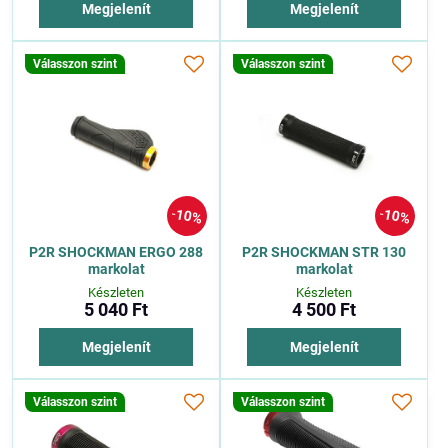
Megjelenít
Megjelenít
Válasszon szint
Válasszon szint
10%
10%
P2R SHOCKMAN ERGO 288
P2R SHOCKMAN STR 130
markolat
markolat
Készleten
Készleten
5 040 Ft
4 500 Ft
Megjelenít
Megjelenít
Válasszon szint
Válasszon szint