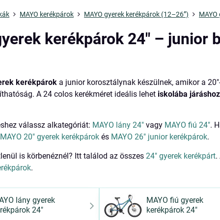
kák
MAYO kerékpárok
MAYO gyerek kerékpárok (12–26”)
MAYO g
erek kerékpárok 24" – junior b
erek kerékpárok
a junior korosztálynak készülnek, amikor a 20
yíthatóság. A 24 colos kerékméret ideális lehet
iskolába járásho
shez válassz alkategóriát:
MAYO lány 24"
vagy
MAYO fiú 24"
. 
:
MAYO 20" gyerek kerékpárok
és
MAYO 26" junior kerékpárok
.
lenül is körbenéznél? Itt találod az összes
24" gyerek kerékpárt
.
rékpárok
.
AYO lány gyerek
MAYO fiú gyerek
rékpárok 24"
kerékpárok 24"