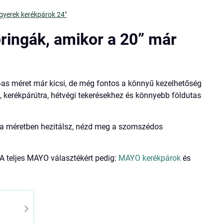
yerek kerékpárok 24"
ringák, amikor a 20” már
"-as méret már kicsi, de még fontos a könnyű kezelhetőség
z
, kerékpárútra, hétvégi tekerésekhez és könnyebb földutas
Ha méretben hezitálsz, nézd meg a szomszédos
 A teljes MAYO választékért pedig:
MAYO kerékpárok
és