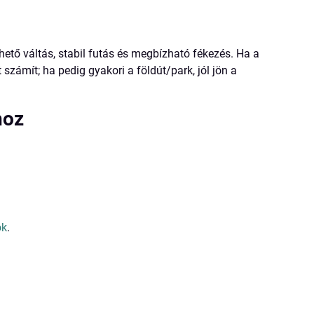
ető váltás, stabil futás és megbízható fékezés. Ha a
zámít; ha pedig gyakori a földút/park, jól jön a
hoz
ok
.