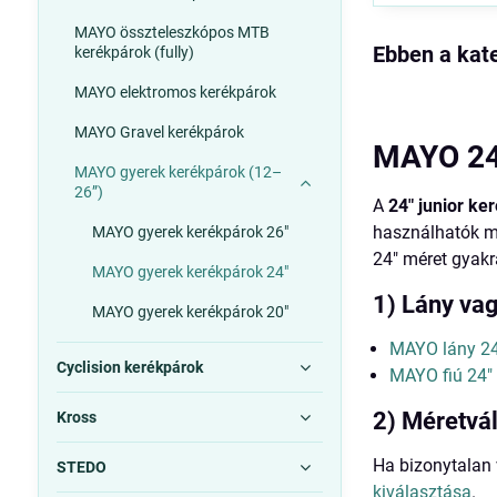
MAYO összteleszkópos MTB
kerékpárok (fully)
MAYO elektromos kerékpárok
MAYO Gravel kerékpárok
MAYO 24"
MAYO gyerek kerékpárok (12–
26”)
A
24" junior ke
használhatók m
MAYO gyerek kerékpárok 26"
24" méret gyak
MAYO gyerek kerékpárok 24"
1) Lány vag
MAYO gyerek kerékpárok 20"
MAYO lány 24
Cyclision kerékpárok
MAYO fiú 24"
2) Méretvál
Kross
Ha bizonytalan 
STEDO
kiválasztása
.