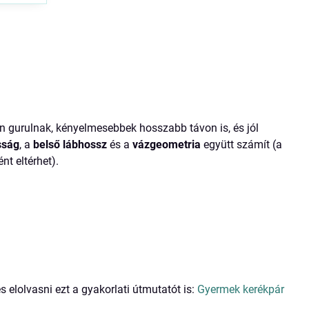
n gurulnak, kényelmesebbek hosszabb távon is, és jól
sság
, a
belső lábhossz
és a
vázgeometria
együtt számít (a
t eltérhet).
s elolvasni ezt a gyakorlati útmutatót is:
Gyermek kerékpár