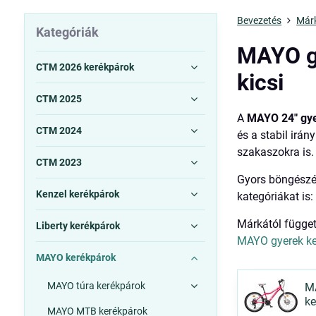
Bevezetés
Már
Kategóriák
MAYO gy
CTM 2026 kerékpárok
kicsi
CTM 2025
A
MAYO 24" gy
CTM 2024
és a stabil irán
szakaszokra is.
CTM 2023
Gyors böngészé
Kenzel kerékpárok
kategóriákat is
Márkától függet
Liberty kerékpárok
MAYO gyerek ke
MAYO kerékpárok
MAYO túra kerékpárok
M
ke
MAYO MTB kerékpárok