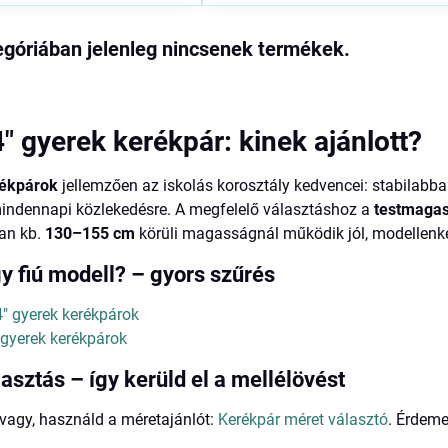
 gyerek kerékpár: kinek ajánlott?
rékpárok
jellemzően az iskolás korosztály kedvencei: stabilabba
indennapi közlekedésre. A megfelelő választáshoz a
testmaga
ran kb.
130–155 cm
körüli magasságnál működik jól, modellenkén
y fiú modell? – gyors szűrés
" gyerek kerékpárok
 gyerek kerékpárok
asztás – így kerüld el a mellélövést
vagy, használd a méretajánlót:
Kerékpár méret választó
. Érdeme