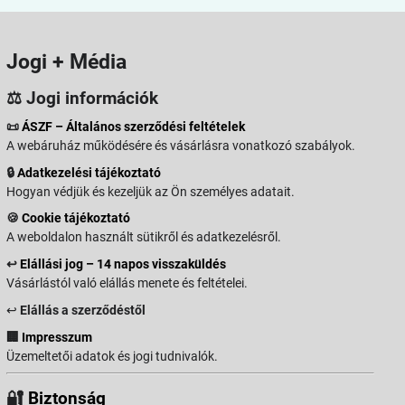
Jogi + Média
⚖️ Jogi információk
📜
ÁSZF – Általános szerződési feltételek
A webáruház működésére és vásárlásra vonatkozó szabályok.
🔒
Adatkezelési tájékoztató
Hogyan védjük és kezeljük az Ön személyes adatait.
🍪
Cookie tájékoztató
A weboldalon használt sütikről és adatkezelésről.
↩️
Elállási jog – 14 napos visszaküldés
Vásárlástól való elállás menete és feltételei.
↩️
Elállás a szerződéstől
🏢
Impresszum
Üzemeltetői adatok és jogi tudnivalók.
🔐
Biztonság