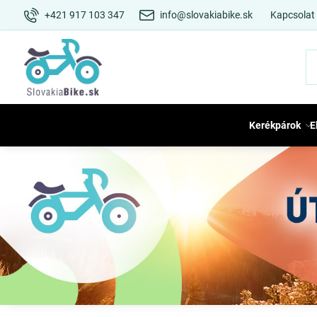
+421 917 103 347
info@slovakiabike.sk
Kapcsolat
Kerékpárok
E