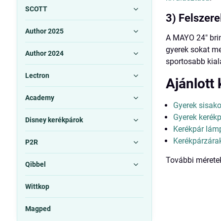
SCOTT
3) Felszere
Author 2025
A MAYO 24" brin
gyerek sokat me
Author 2024
sportosabb kiala
Lectron
Ajánlott
Academy
Gyerek sisak
Gyerek kerék
Disney kerékpárok
Kerékpár lám
Kerékpárzára
P2R
További mérete
Qibbel
Wittkop
Magped