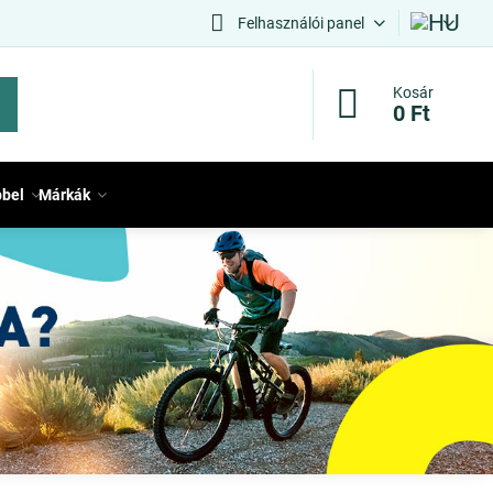
Felhasználói panel
Kosár
0 Ft
bbel
Márkák