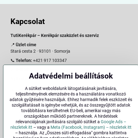
Kapcsolat
TutiKerékpár – Kerékpár szaküzlet és szerviz
📍
Üzlet címe
Stará cesta 2 · 93101 · Somorja
📞
Telefon:
+421 917 103347
📧
E-mail:
info@slovakiabike.sk
Adatvédelmi beállítások
Nyitvatartás:
A sütiket weboldalunk látogatásának javítására,
Hétfő–Péntek: 09:00–15:00
teljesítményének elemzésére és a használatára vonatkozó
Szombat: 09:00–11:00
adatok gyűjtésére használjuk. Ehhez harmadik felek eszközeit és
Vasárnap: Zárva
szolgáltatásait is igénybe vehetjük, és az összegyűjtött adatok
továbbításra kerülhetnek EU-beli, amerikai vagy más
👉
Bolt megtekintése a térképen
(
Google Maps link
)
országokban működő partnereknek. A hirdetések
relevanciájának javítására szolgáló sütiket a
Google Ads –
részletek itt
– vagy a
Meta (Facebook, Instagram) – részletek itt
– használja. Az „Összes süti elfogadása" gombra kattintva