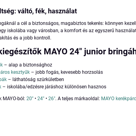
ltség: váltó, fék, használat
gáknál a cél a biztonságos, magabiztos tekerés: könnyen kezelh
gy iskolába vagy városban, a komfort és az egyszerű használat s
kítás és a jobb kontroll.
 kiegészítők MAYO 24" junior bringá
ok
– alap a biztonsághoz
páros kesztyűk
– jobb fogás, kevesebb horzsolás
pák
– láthatóság szürkületben
k
– iskolába/edzésre járáshoz különösen hasznos
k MAYO-ból:
20"
•
24"
•
26"
. A teljes márkaoldal:
MAYO kerékpár