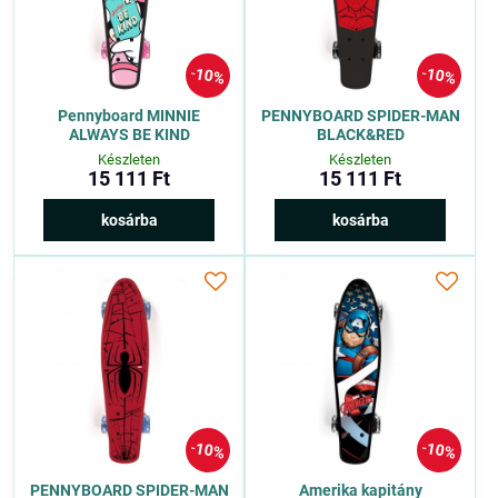
10%
10%
Pennyboard MINNIE
PENNYBOARD SPIDER-MAN
ALWAYS BE KIND
BLACK&RED
Készleten
Készleten
15 111 Ft
15 111 Ft
kosárba
kosárba
10%
10%
PENNYBOARD SPIDER-MAN
Amerika kapitány