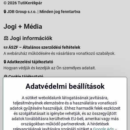
© 2026 TutiKerékpár
🔒 JDB Group s.r.o. | Minden jog fenntartva
Jogi + Média
⚖️ Jogi információk
📜
ÁSZF – Általános szerződési feltételek
A webáruház működésére és vásárlásra vonatkozó szabályok.
🔒
Adatkezelési tájékoztató
Hogyan védjük és kezeljük az Ön személyes adatait.
🍪
Cookie tájékoztató
A weboldalon használt sütikről és adatkezelésről.
Adatvédelmi beállítások
↩️
Elállási jog – 14 napos visszaküldés
Vásárlástól való elállás menete és feltételei.
A sütiket weboldalunk látogatásának javítására,
teljesítményének elemzésére és a használatára vonatkozó
↩️
Elállás a szerződéstől
adatok gyűjtésére használjuk. Ehhez harmadik felek eszközeit
és szolgáltatásait is igénybe vehetjük, és az összegyűjtött
🏢
Impresszum
adatok továbbításra kerülhetnek EU-beli, amerikai vagy más
Üzemeltetői adatok és jogi tudnivalók.
országokban működő partnereknek. A hirdetések
relevanciájának javítására szolgáló sütiket a
Google Ads –