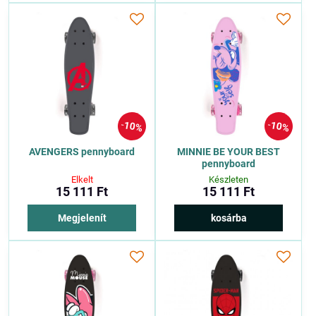
10%
10%
AVENGERS pennyboard
MINNIE BE YOUR BEST
pennyboard
Elkelt
Készleten
15 111 Ft
15 111 Ft
Megjelenít
kosárba