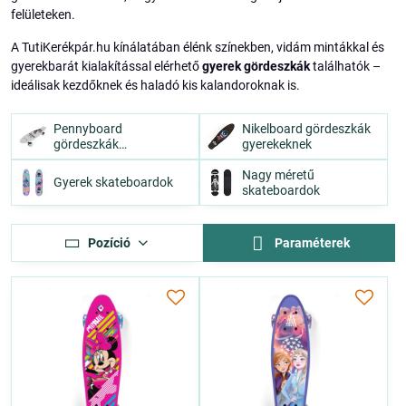
felületeken.
A TutiKerékpár.hu kínálatában élénk színekben, vidám mintákkal és
gyerekbarát kialakítással elérhető
gyerek gördeszkák
találhatók –
ideálisak kezdőknek és haladó kis kalandoroknak is.
Pennyboard
Nikelboard gördeszkák
gördeszkák
gyerekeknek
gyerekeknek
Nagy méretű
Gyerek skateboardok
skateboardok
Pozíció
Paraméterek