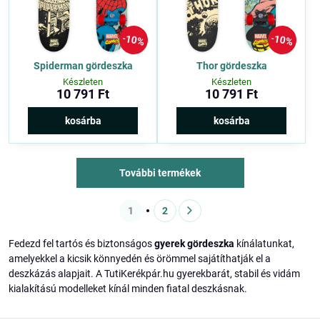
10%
10%
Spiderman gördeszka
Thor gördeszka
Készleten
Készleten
10 791 Ft
10 791 Ft
kosárba
kosárba
További termékek
1
2
Fedezd fel tartós és biztonságos
gyerek gördeszka
kínálatunkat,
amelyekkel a kicsik könnyedén és örömmel sajátíthatják el a
deszkázás alapjait. A TutiKerékpár.hu gyerekbarát, stabil és vidám
kialakítású modelleket kínál minden fiatal deszkásnak.