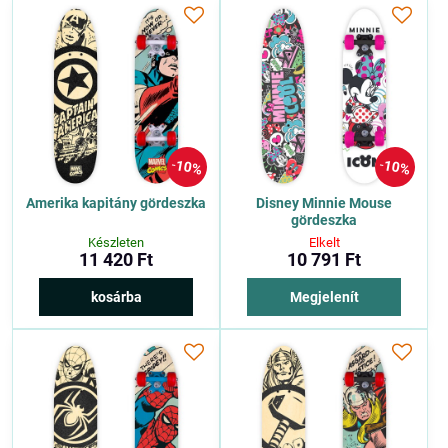
10%
10%
Amerika kapitány gördeszka
Disney Minnie Mouse
gördeszka
Készleten
Elkelt
11 420 Ft
10 791 Ft
kosárba
Megjelenít