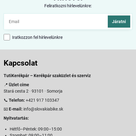
Feliratkozni hírlevelünkre:
Járatni
Iratkozzon fel hírlevelünkre
Kapcsolat
TutiKerékpár – Kerékpár szaküzlet és szerviz
📍
Üzlet címe
Stará cesta 2 · 93101 · Somorja
📞
Telefon:
+421 917 103347
📧
E-mail:
info@slovakiabike.sk
Nyitvatartás:
Hétfő–Péntek: 09:00–15:00
Szombat: 09:00–11:00