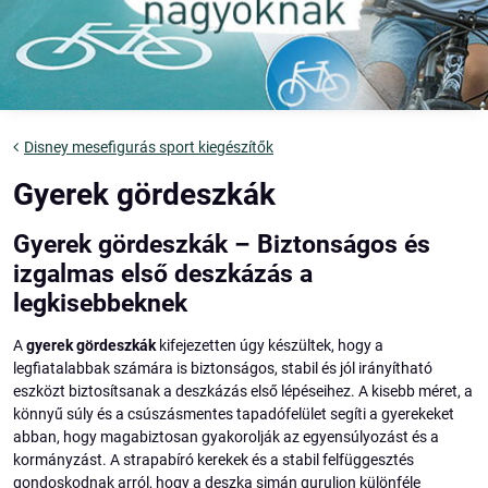
Disney mesefigurás sport kiegészítők
Gyerek gördeszkák
Gyerek gördeszkák – Biztonságos és
izgalmas első deszkázás a
legkisebbeknek
A
gyerek gördeszkák
kifejezetten úgy készültek, hogy a
legfiatalabbak számára is biztonságos, stabil és jól irányítható
eszközt biztosítsanak a deszkázás első lépéseihez. A kisebb méret, a
könnyű súly és a csúszásmentes tapadófelület segíti a gyerekeket
abban, hogy magabiztosan gyakorolják az egyensúlyozást és a
kormányzást. A strapabíró kerekek és a stabil felfüggesztés
gondoskodnak arról, hogy a deszka simán guruljon különféle