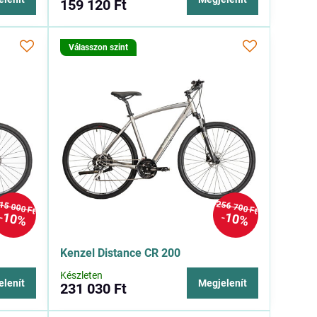
159 120 Ft
Válasszon szint
15 000 Ft
256 700 Ft
10%
10%
Kenzel Distance CR 200
Készleten
elenít
Megjelenít
231 030 Ft