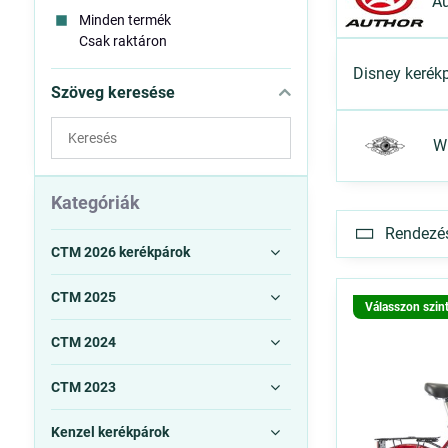
Au
Minden termék
Csak raktáron
Disney kerék
Szöveg keresése
Keresés
W
a
szűrési
eredmények
Kategóriák
között
Rendezés 
teljes
CTM 2026 kerékpárok
szövegben
CTM 2025
Válasszon szin
CTM 2024
CTM 2023
Kenzel kerékpárok