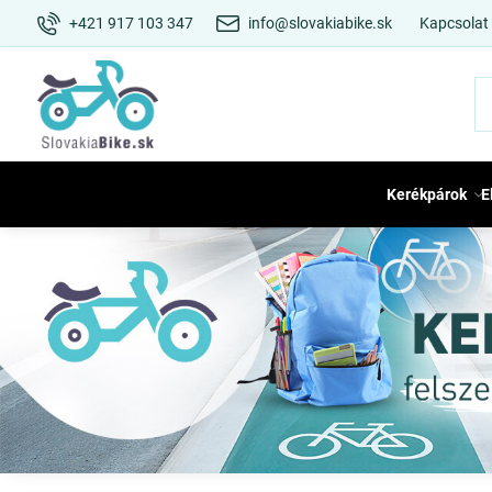
+421 917 103 347
info@slovakiabike.sk
Kapcsolat
Kerékpárok
E