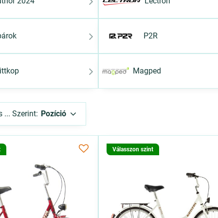
thor 2024
Lectron
párok
P2R
ittkop
Magped
... Szerint:
Pozíció
t
Válasszon szint