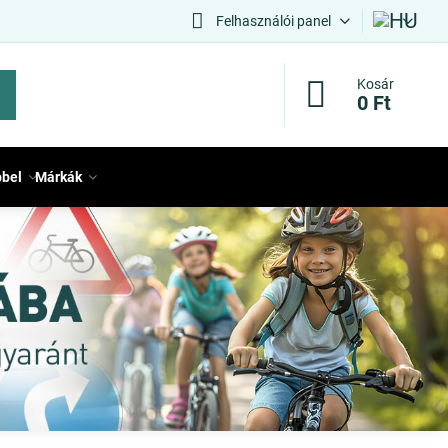
Felhasználói panel
Kosár
0 Ft
bbel
Márkák