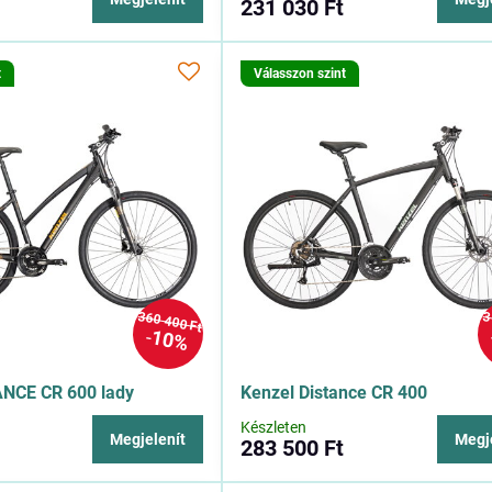
231 030 Ft
t
Válasszon szint
360 400 Ft
3
10%
ANCE CR 600 lady
Kenzel Distance CR 400
Készleten
Megjelenít
Megj
283 500 Ft