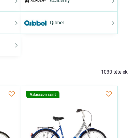
Academy
Qibbel
1030
tételek
Válasszon szint