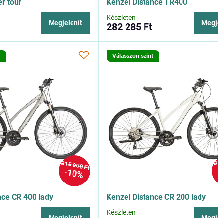
er tour
Kenzel Distance TR400
Készleten
Megjelenít
Megj
282 285 Ft
t
Válasszon szint
315 000 Ft
2
10%
nce CR 400 lady
Kenzel Distance CR 200 lady
Készleten
Megjelenít
Megj