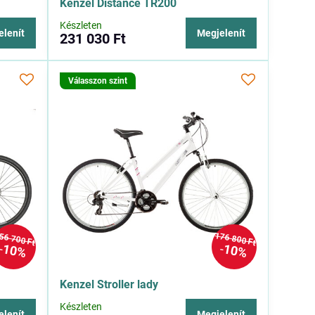
Kenzel Distance TR200
Készleten
elenít
Megjelenít
231 030 Ft
Válasszon szint
56 700 Ft
176 800 Ft
10%
10%
Kenzel Stroller lady
Készleten
elenít
Megjelenít