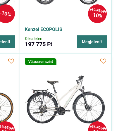
219 750 Ft
10%
10%
Kenzel ECOPOLIS
Készleten
elenít
Megjelenít
197 775 Ft
Válasszon szint
13 650 Ft
256 700 Ft