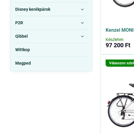
Disney kerékpárok
P2R
Kenzel MON
Qibbel
Készleten
97 200 Ft
Wittkop
Magped
Válasszon szin