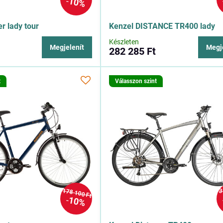
10%
er lady tour
Kenzel DISTANCE TR400 lady
Készleten
Megjelenít
Megj
282 285 Ft
t
Válasszon szint
178 100 Ft
3
10%