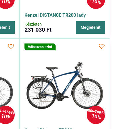
10%
10%
Kenzel DISTANCE TR200 lady
Készleten
elenít
Megjelenít
231 030 Ft
Válasszon szint
13 650 Ft
256 700 Ft
10%
10%