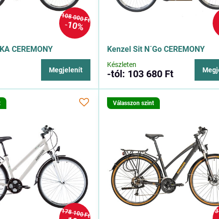
108 000 Ft
10%
IKA CEREMONY
Kenzel Sit N´Go CEREMONY
Készleten
Megjelenít
Megj
-tól: 103 680 Ft
t
Válasszon szint
178 100 Ft
3