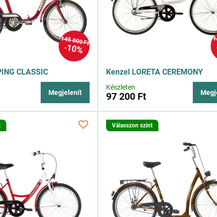
145 000 Ft
1
10%
PING CLASSIC
Kenzel LORETA CEREMONY
Készleten
Megjelenít
Megj
97 200 Ft
t
Válasszon szint