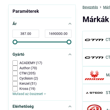
Bevezetés
Már
Paraméterek
Márkák
Ár
-
-
tól:
ig:
CT
Gyártó
C
ACADEMY (17)
Author (70)
CTM (205)
M
Cyclision (2)
Kenzel (51)
Kross (19)
S
Mutasd az összeset
Elérhetőség