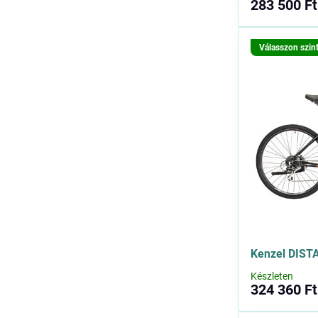
283 500 Ft
Válasszon szin
Kenzel DIST
Készleten
324 360 Ft