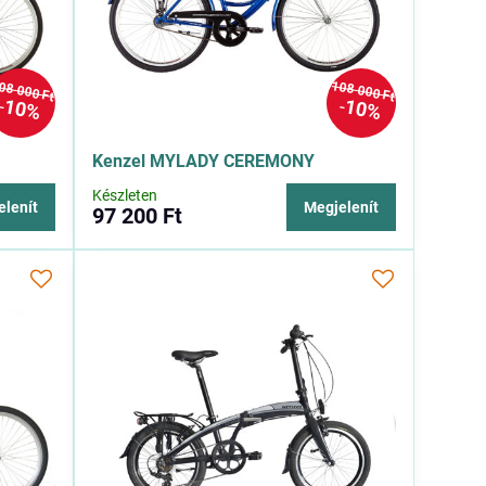
08 000 Ft
108 000 Ft
10%
10%
Kenzel MYLADY CEREMONY
Készleten
elenít
Megjelenít
97 200 Ft