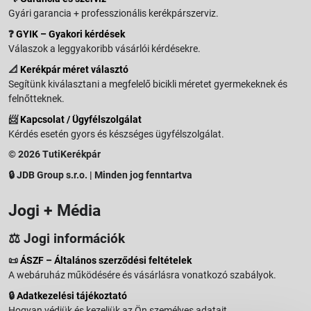
Gyári garancia + professzionális kerékpárszerviz.
❓
GYIK – Gyakori kérdések
Válaszok a leggyakoribb vásárlói kérdésekre.
📐
Kerékpár méret választó
Segítünk kiválasztani a megfelelő bicikli méretet gyermekeknek és
felnőtteknek.
📨
Kapcsolat / Ügyfélszolgálat
Kérdés esetén gyors és készséges ügyfélszolgálat.
© 2026 TutiKerékpár
🔒 JDB Group s.r.o. | Minden jog fenntartva
Jogi + Média
⚖️ Jogi információk
📜
ÁSZF – Általános szerződési feltételek
A webáruház működésére és vásárlásra vonatkozó szabályok.
🔒
Adatkezelési tájékoztató
Hogyan védjük és kezeljük az Ön személyes adatait.