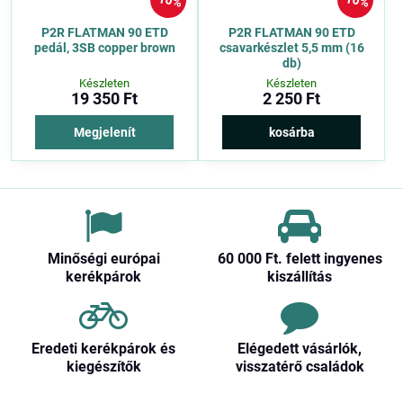
10%
10%
P2R FLATMAN 90 ETD
P2R FLATMAN 90 ETD
pedál, 3SB copper brown
csavarkészlet 5,5 mm (16
db)
Készleten
Készleten
19 350 Ft
2 250 Ft
Megjelenít
kosárba
Minőségi európai
60 000 Ft​. felett ingyenes
kerékpárok
kiszállítás
Eredeti kerékpárok és
Elégedett vásárlók,
kiegészítők
visszatérő családok