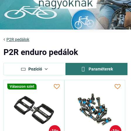
P2R pedálok
P2R enduro pedálok
Pozíció
Paraméterek
Válasszon szint