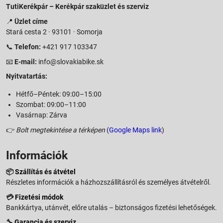
TutiKerékpár – Kerékpár szaküzlet és szerviz
📍
Üzlet címe
Stará cesta 2 · 93101 · Somorja
📞
Telefon:
+421 917 103347
📧
E-mail:
info@slovakiabike.sk
Nyitvatartás:
Hétfő–Péntek: 09:00–15:00
Szombat: 09:00–11:00
Vasárnap: Zárva
👉
Bolt megtekintése a térképen
(
Google Maps link
)
Információk
📦
Szállítás és átvétel
Részletes információk a házhozszállításról és személyes átvételről.
💳
Fizetési módok
Bankkártya, utánvét, előre utalás – biztonságos fizetési lehetőségek.
🔧
Garancia és szerviz