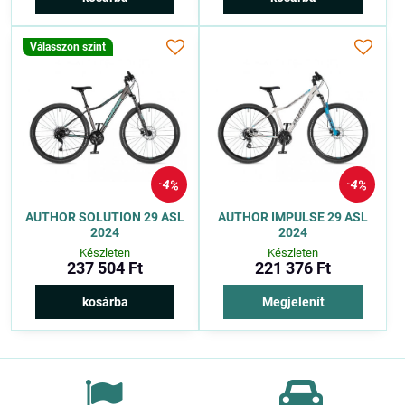
Válasszon szint
4%
4%
AUTHOR SOLUTION 29 ASL
AUTHOR IMPULSE 29 ASL
2024
2024
Készleten
Készleten
237 504 Ft
221 376 Ft
kosárba
Megjelenít