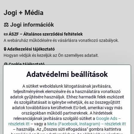
Jogi + Média
⚖️ Jogi információk
📜
ÁSZF – Általános szerződési feltételek
A webáruház működésére és vásárlásra vonatkozó szabályok.
🔒
Adatkezelési tájékoztató
Hogyan védjük és kezeljük az Ön személyes adatait.
🍪
Cookie tájékoztató
A weboldalon használt sütikről és adatkezelésről.
Adatvédelmi beállítások
↩️
Elállási jog – 14 napos visszaküldés
Vásárlástól való elállás menete és feltételei.
A sütiket weboldalunk látogatásának javítására,
teljesítményének elemzésére és a használatára vonatkozó
↩️
Elállás a szerződéstől
adatok gyűjtésére használjuk. Ehhez harmadik felek eszközeit
és szolgáltatásait is igénybe vehetjük, és az összegyűjtött
🏢
Impresszum
adatok továbbításra kerülhetnek EU-beli, amerikai vagy más
Üzemeltetői adatok és jogi tudnivalók.
országokban működő partnereknek. A hirdetések
relevanciájának javítására szolgáló sütiket a
Google Ads –
🔐
Biztonság
részletek itt
– vagy a
Meta (Facebook, Instagram) – részletek itt
– használja. Az „Összes süti elfogadása" gombra kattintva