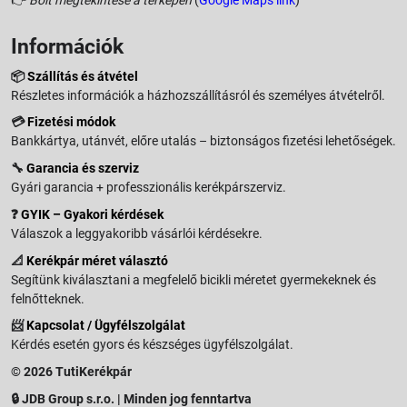
Információk
📦
Szállítás és átvétel
Részletes információk a házhozszállításról és személyes átvételről.
💳
Fizetési módok
Bankkártya, utánvét, előre utalás – biztonságos fizetési lehetőségek.
🔧
Garancia és szerviz
Gyári garancia + professzionális kerékpárszerviz.
❓
GYIK – Gyakori kérdések
Válaszok a leggyakoribb vásárlói kérdésekre.
📐
Kerékpár méret választó
Segítünk kiválasztani a megfelelő bicikli méretet gyermekeknek és
felnőtteknek.
📨
Kapcsolat / Ügyfélszolgálat
Kérdés esetén gyors és készséges ügyfélszolgálat.
© 2026 TutiKerékpár
🔒 JDB Group s.r.o. | Minden jog fenntartva