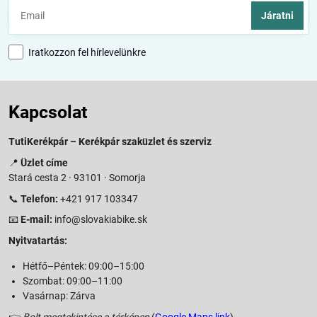
Járatni
Iratkozzon fel hírlevelünkre
Kapcsolat
TutiKerékpár – Kerékpár szaküzlet és szerviz
📍
Üzlet címe
Stará cesta 2 · 93101 · Somorja
📞
Telefon:
+421 917 103347
📧
E-mail:
info@slovakiabike.sk
Nyitvatartás:
Hétfő–Péntek: 09:00–15:00
Szombat: 09:00–11:00
Vasárnap: Zárva
👉
Bolt megtekintése a térképen
(
Google Maps link
)