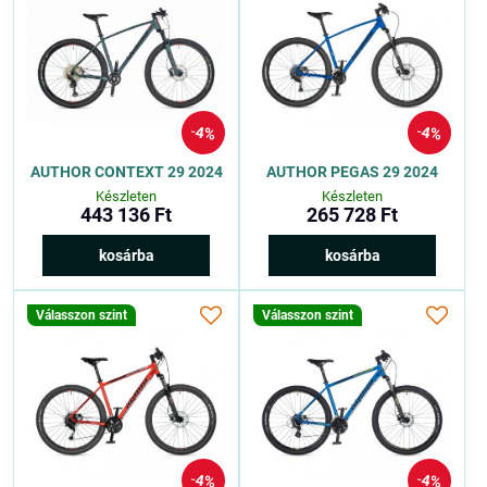
4%
4%
AUTHOR CONTEXT 29 2024
AUTHOR PEGAS 29 2024
Készleten
Készleten
443 136 Ft
265 728 Ft
kosárba
kosárba
Válasszon szint
Válasszon szint
4%
4%