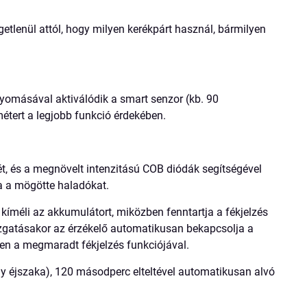
getlenül attól, hogy milyen kerékpárt használ, bármilyen
omásával aktiválódik a smart senzor (kb. 90
étert a legjobb funkció érdekében.
ét, és a megnövelt intenzitású COB diódák segítségével
ja a mögötte haladókat.
íméli az akkumulátort, miközben fenntartja a fékjelzés
ozgatásakor az érzékelő automatikusan bekapcsolja a
en a megmaradt fékjelzés funkciójával.
 éjszaka), 120 másodperc elteltével automatikusan alvó