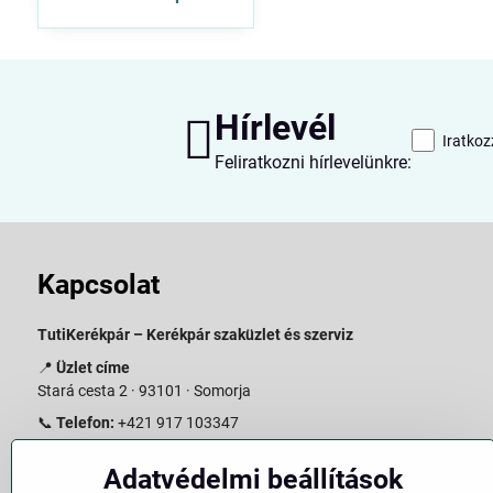
Hírlevél
Iratkoz
Feliratkozni hírlevelünkre:
Kapcsolat
TutiKerékpár – Kerékpár szaküzlet és szerviz
📍
Üzlet címe
Stará cesta 2 · 93101 · Somorja
📞
Telefon:
+421 917 103347
📧
E-mail:
info@slovakiabike.sk
Adatvédelmi beállítások
Nyitvatartás: