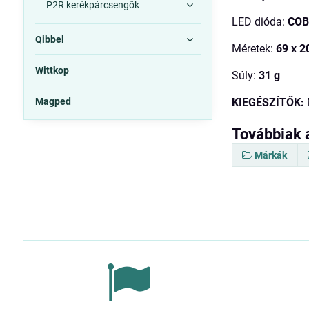
P2R kerékpárcsengők
LED dióda:
COB
Qibbel
Méretek:
69 x 2
Wittkop
Súly:
31 g
Magped
KIEGÉSZÍTŐK:
Továbbiak 
Márkák