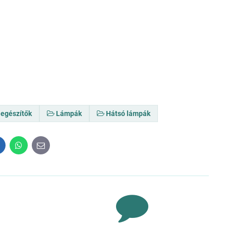
iegészítők
Lámpák
Hátsó lámpák
inkedIn
WhatsApp
E-
mail