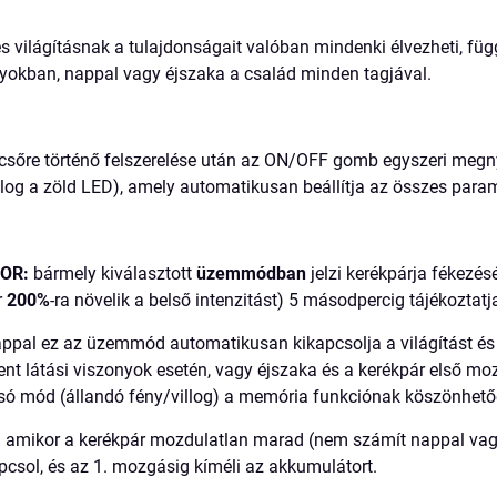
es világításnak a tulajdonságait valóban mindenki élvezheti, füg
nyokban, nappal vagy éjszaka a család minden tagjával.
sőre történő felszerelése után az ON/OFF gomb egyszeri megny
log a zöld LED), amely automatikusan beállítja az összes param
OR:
bármely kiválasztott
üzemmódban
jelzi kerékpárja fékezés
r
200%
-ra növelik a belső intenzitást) 5 másodpercig tájékoztat
ppal ez az üzemmód automatikusan kikapcsolja a világítást és k
ent látási viszonyok esetén, vagy éjszaka és a kerékpár első m
olsó mód (állandó fény/villog) a memória funkciónak köszönhető
:
amikor a kerékpár mozdulatlan marad (nem számít nappal vagy
sol, és az 1. mozgásig kíméli az akkumulátort.