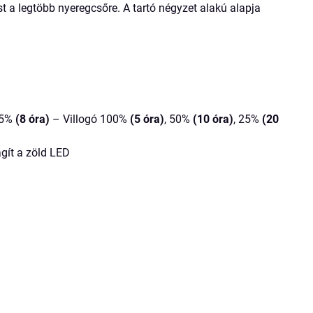
st a legtöbb nyeregcsőre. A tartó négyzet alakú alapja
25%
(8 óra)
– Villogó 100%
(5 óra)
, 50%
(10 óra)
, 25%
(20
ágít a zöld LED