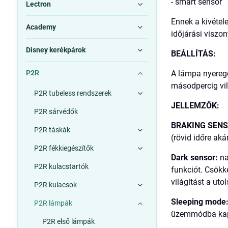
- smart sensor
Lectron
Ennek a kivétel
Academy
időjárási viszo
Disney kerékpárok
BEÁLLÍTÁS:
P2R
A lámpa nyeregc
másodpercig vil
P2R tubeless rendszerek
JELLEMZŐK:
P2R sárvédők
BRAKING SENS
P2R táskák
(rövid időre aká
P2R fékkiegészítők
Dark sensor:
na
P2R kulacstartók
funkciót. Csökk
világítást a ut
P2R kulacsok
Sleeping mode
P2R lámpák
üzemmódba kapc
P2R első lámpák