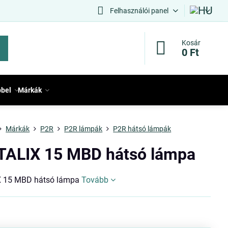
Felhasználói panel
Kosár
0 Ft
bbel
Márkák
Márkák
P2R
P2R lámpák
P2R hátsó lámpák
TALIX 15 MBD hátsó lámpa
X 15 MBD hátsó lámpa
Tovább