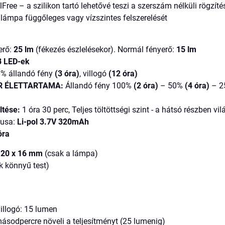
Free – a szilikon tartó lehetővé teszi a szerszám nélküli rögzíté
a lámpa függőleges vagy vízszintes felszerelését
erő:
25 lm
(fékezés észlelésekor). Normál fényerő:
15 lm
 LED-ek
% állandó fény
(3 óra)
, villogó
(12 óra)
 ÉLETTARTAMA:
Állandó fény 100%
(2 óra)
– 50%
(4 óra)
– 
ltése:
1 óra 30 perc, Teljes töltöttségi szint - a hátsó részben vil
pusa:
Li-pol 3.7V 320mAh
óra
 20 x 16 mm
(csak a lámpa)
k könnyű test)
villogó: 15 lumen
 másodpercre növeli a teljesítményt (25 lumenig)