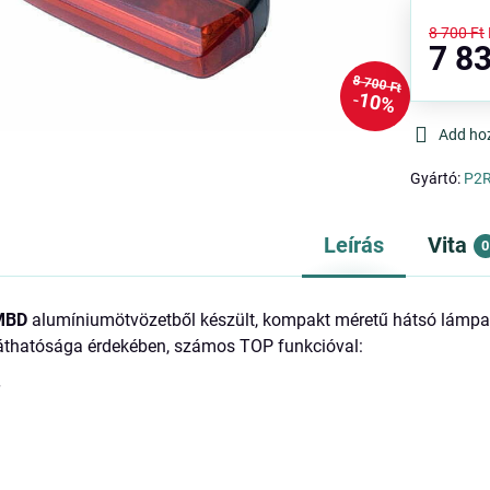
8 700 Ft
7 83
8 700 Ft
10%
Add ho
Gyártó:
P2
Leírás
Vita
0
MBD
alumíniumötvözetből készült, kompakt méretű hátsó lámp
láthatósága érdekében, számos TOP funkcióval:
r