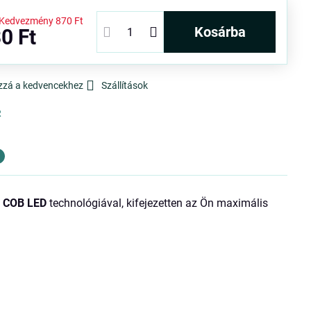
Kedvezmény
870 Ft
kosárba
0 Ft
zzá a kedvencekhez
Szállítások
R
a
COB LED
technológiával, kifejezetten az Ön maximális