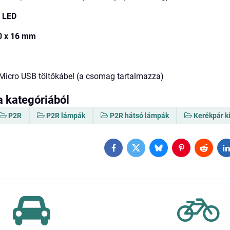
 LED
0 x 16 mm
Micro USB töltőkábel (a csomag tartalmazza)
a kategóriából
P2R
P2R lámpák
P2R hátsó lámpák
Kerékpár k
Facebook
Twitter
Bluesky
Pinterest
Reddit
L