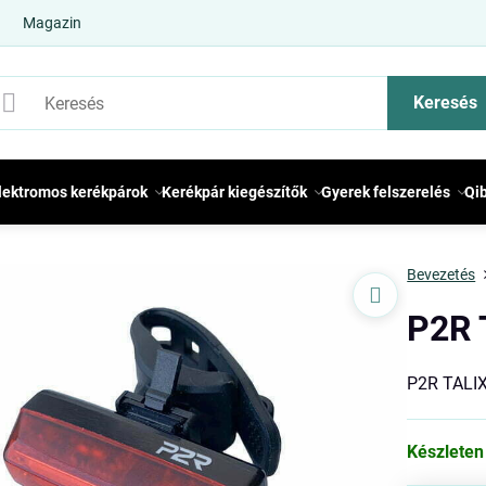
Magazin
Keresés
lektromos kerékpárok
Kerékpár kiegészítők
Gyerek felszerelés
Qi
Bevezetés
P2R 
P2R TALI
Készleten