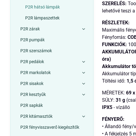
SZERELÉS:
Tool
P2R hátsó lámpák
lehetővé teszi 
P2R lámpaszettek
RÉSZLETEK:
P2R zárak
Maximális fény
Fényforrás:
COB
P2R pumpák
FUNKCIÓK:
100
P2R szerszámok
AKKUMULÁTOR
óra)
P2R pedálok
Akkumulátor tö
P2R markolatok
Akkumulátor tí
Töltési idő:
1,5 
P2R sisakok
MÉRETEK:
69 x
P2R kesztyűk
SÚLY:
31 g
(csa
P2R sapkák
IPX5
- vízálló
P2R kitámasztók
FÉNYERŐ:
• Állandó fény/
P2R fényvisszaverő kiegészítők
• A fékjelzés 5