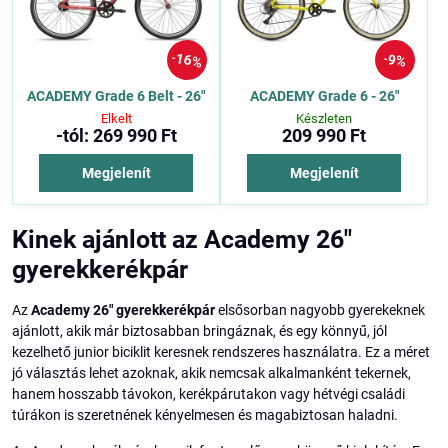
16%
9%
ACADEMY Grade 6 Belt - 26"
ACADEMY Grade 6 - 26"
Elkelt
Készleten
-tól: 269 990 Ft
209 990 Ft
Megjelenít
Megjelenít
Kinek ajánlott az Academy 26"
gyerekkerékpár
Az
Academy 26" gyerekkerékpár
elsősorban nagyobb gyerekeknek
ajánlott, akik már biztosabban bringáznak, és egy könnyű, jól
kezelhető junior biciklit keresnek rendszeres használatra. Ez a méret
jó választás lehet azoknak, akik nemcsak alkalmanként tekernek,
hanem hosszabb távokon, kerékpárutakon vagy hétvégi családi
túrákon is szeretnének kényelmesen és magabiztosan haladni.