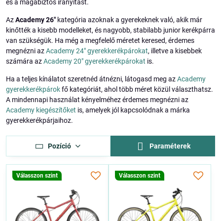
és a magabiztos irányítást.
Az
Academy 26"
kategória azoknak a gyerekeknek való, akik már
kinőtték a kisebb modelleket, és nagyobb, stabilabb junior kerékpárra
van szükségük. Ha még a megfelelő méretet keresed, érdemes
megnézni az
Academy 24" gyerekkerékpárokat
, illetve a kisebbek
számára az
Academy 20" gyerekkerékpárokat
is.
Ha a teljes kínálatot szeretnéd átnézni, látogasd meg az
Academy
gyerekkerékpárok
fő kategóriát, ahol több méret közül választhatsz.
A mindennapi használat kényelméhez érdemes megnézni az
Academy kiegészítőket
is, amelyek jól kapcsolódnak a márka
gyerekkerékpárjaihoz.
Pozíció
Paraméterek
Válasszon szint
Válasszon szint