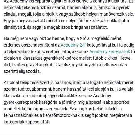
Az Academy kerékpárok egyik fontos előnye a könnyű kialakítás. Ez
nemcsak tekerés közben számít, hanem akkor is, amikor a gyerek
elindul, megáll, tolja a biciklit vagy szűkebb helyen manőverezik vele.
Egy jól megválasztott méretű és súlyú junior kerékpár sokkal jobb
élményt ad, és segíti a magabiztos bringahasználatot.
Ha még nem vagy biztos benne, hogy a 26" a megfelelő méret,
érdemes összehasonlítani az
Academy 24"
kategóriával is. Ha pedig
a teljes választékot szeretnéd látni, akkor az
Academy kerékpárok
fő
oldalon a klasszikus gyerekkerékpárok mellett futóbicikliket, illetve
dirt, trail és gravel ágakat is találsz, így könnyebb a felhasználás
szerinti eligazodás.
Az oldal felépítése azért is hasznos, mert a látogató nemcsak méret
szerint tud továbbmenni, hanem használati cél alapján is. Ha valaki
klasszikus, mindennapi gyerekbiciklit keres, az Academy
gyerekkerékpárok kategória a jó irány, míg a speciálisabb sportos
modellek külön ágon szerepelnek. Ez a logikus belső linkelés a
felhasználónak és a keresőmotoroknak is segít jobban megérteni a
kategóriák kapcsolatát.