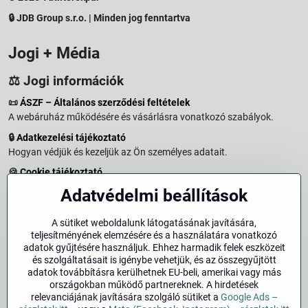
🔒 JDB Group s.r.o. | Minden jog fenntartva
Jogi + Média
⚖️ Jogi információk
📜
ÁSZF – Általános szerződési feltételek
A webáruház működésére és vásárlásra vonatkozó szabályok.
🔒
Adatkezelési tájékoztató
Hogyan védjük és kezeljük az Ön személyes adatait.
🍪
Cookie tájékoztató
A weboldalon használt sütikről és adatkezelésről.
Adatvédelmi beállítások
↩️
Elállási jog – 14 napos visszaküldés
Vásárlástól való elállás menete és feltételei.
A sütiket weboldalunk látogatásának javítására,
teljesítményének elemzésére és a használatára vonatkozó
↩️
Elállás a szerződéstől
adatok gyűjtésére használjuk. Ehhez harmadik felek eszközeit
és szolgáltatásait is igénybe vehetjük, és az összegyűjtött
🏢
Impresszum
adatok továbbításra kerülhetnek EU-beli, amerikai vagy más
Üzemeltetői adatok és jogi tudnivalók.
országokban működő partnereknek. A hirdetések
relevanciájának javítására szolgáló sütiket a
Google Ads –