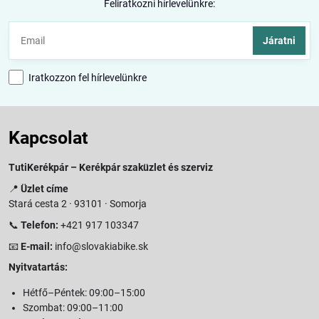
Feliratkozni hírlevelünkre:
Járatni
Iratkozzon fel hírlevelünkre
Kapcsolat
TutiKerékpár – Kerékpár szaküzlet és szerviz
📍
Üzlet címe
Stará cesta 2 · 93101 · Somorja
📞
Telefon:
+421 917 103347
📧
E-mail:
info@slovakiabike.sk
Nyitvatartás:
Hétfő–Péntek: 09:00–15:00
Szombat: 09:00–11:00