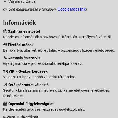
Vasárnap: Zárva
👉
Bolt megtekintése a térképen
(
Google Maps link
)
Információk
📦
Szállítás és átvétel
Részletes információk a házhozszállításról és személyes átvételről.
💳
Fizetési módok
Bankkártya, utánvét, előre utalás – biztonságos fizetési lehetőségek.
🔧
Garancia és szerviz
Gyári garancia + professzionális kerékpárszerviz.
❓
GYIK – Gyakori kérdések
Válaszok a leggyakoribb vásárlói kérdésekre.
📐
Kerékpár méret választó
Segítünk kiválasztani a megfelelő bicikli méretet gyermekeknek és
felnőtteknek.
📨
Kapcsolat / Ügyfélszolgálat
Kérdés esetén gyors és készséges ügyfélszolgálat.
© 2026 TutiKerékpár