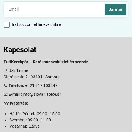
Járatni
Iratkozzon fel hírlevelünkre
Kapcsolat
TutiKerékpár – Kerékpár szaküzlet és szerviz
📍
Üzlet címe
Stará cesta 2 · 93101 · Somorja
📞
Telefon:
+421 917 103347
📧
E-mail:
info@slovakiabike.sk
Nyitvatartás:
Hétfő–Péntek: 09:00–15:00
Szombat: 09:00–11:00
Vasárnap: Zárva