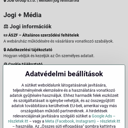
🔒 JDB Group s.r.o. | Minden jog fenntartva
Jogi + Média
⚖️ Jogi információk
📜
ÁSZF – Általános szerződési feltételek
A webáruház működésére és vásárlásra vonatkozó szabályok.
🔒
Adatkezelési tájékoztató
Hogyan védjük és kezeljük az Ön személyes adatait.
🍪
Cookie tájékoztató
A weboldalon használt sütikről és adatkezelésről.
Adatvédelmi beállítások
↩️
Elállási jog – 14 napos visszaküldés
Vásárlástól való elállás menete és feltételei.
A sütiket weboldalunk látogatásának javítására,
teljesítményének elemzésére és a használatára vonatkozó
↩️
Elállás a szerződéstől
adatok gyűjtésére használjuk. Ehhez harmadik felek eszközeit
és szolgáltatásait is igénybe vehetjük, és az összegyűjtött
🏢
Impresszum
adatok továbbításra kerülhetnek EU-beli, amerikai vagy más
Üzemeltetői adatok és jogi tudnivalók.
országokban működő partnereknek. A hirdetések
relevanciájának javítására szolgáló sütiket a
Google Ads –
🔐
Biztonság
részletek itt
– vagy a
Meta (Facebook, Instagram) – részletek itt
– használja. Az „Összes süti elfogadása" gombra kattintva