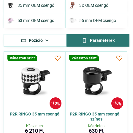
35 mm OEM csengő
3D OEM csengő
53 mm OEM csengő
55 mm OEM csengő
Pozíció
Paraméterek
Válasszon szint
Válasszon szint
10%
10%
P2R RINGO 35 mm csengő
P2R RINGO 35 mm csengő –
színes
Készleten
Készleten
6 210 Ft
630 Ft