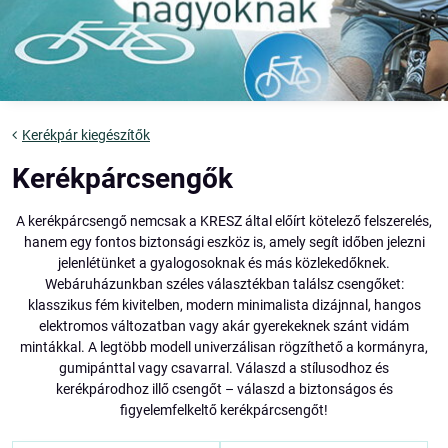
Kerékpár kiegészítők
Kerékpárcsengők
A kerékpárcsengő nemcsak a KRESZ által előírt kötelező felszerelés,
hanem egy fontos biztonsági eszköz is, amely segít időben jelezni
jelenlétünket a gyalogosoknak és más közlekedőknek.
Webáruházunkban széles választékban találsz csengőket:
klasszikus fém kivitelben, modern minimalista dizájnnal, hangos
elektromos változatban vagy akár gyerekeknek szánt vidám
mintákkal. A legtöbb modell univerzálisan rögzíthető a kormányra,
gumipánttal vagy csavarral. Válaszd a stílusodhoz és
kerékpárodhoz illő csengőt – válaszd a biztonságos és
figyelemfelkeltő kerékpárcsengőt!