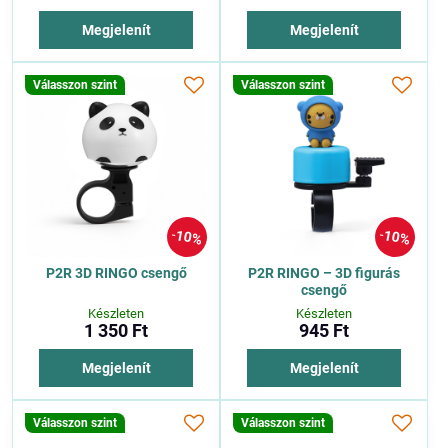
Megjelenít
Megjelenít
Válasszon szint
Válasszon szint
10%
10%
P2R 3D RINGO csengő
P2R RINGO – 3D figurás
csengő
Készleten
Készleten
1 350 Ft
945 Ft
Megjelenít
Megjelenít
Válasszon szint
Válasszon szint