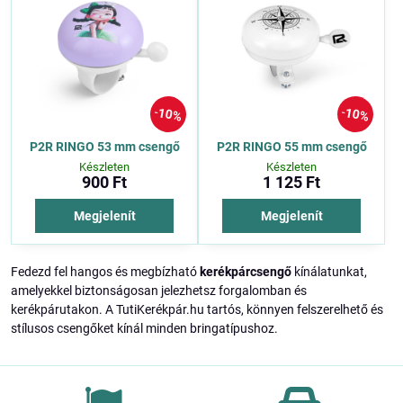
10%
10%
P2R RINGO 53 mm csengő
P2R RINGO 55 mm csengő
Készleten
Készleten
900 Ft
1 125 Ft
Megjelenít
Megjelenít
Fedezd fel hangos és megbízható
kerékpárcsengő
kínálatunkat,
amelyekkel biztonságosan jelezhetsz forgalomban és
kerékpárutakon. A TutiKerékpár.hu tartós, könnyen felszerelhető és
stílusos csengőket kínál minden bringatípushoz.