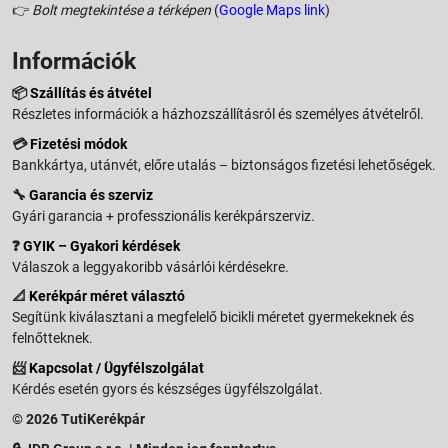
👉
Bolt megtekintése a térképen
(
Google Maps link
)
Információk
📦
Szállítás és átvétel
Részletes információk a házhozszállításról és személyes átvételről.
💳
Fizetési módok
Bankkártya, utánvét, előre utalás – biztonságos fizetési lehetőségek.
🔧
Garancia és szerviz
Gyári garancia + professzionális kerékpárszerviz.
❓
GYIK – Gyakori kérdések
Válaszok a leggyakoribb vásárlói kérdésekre.
📐
Kerékpár méret választó
Segítünk kiválasztani a megfelelő bicikli méretet gyermekeknek és
felnőtteknek.
📨
Kapcsolat / Ügyfélszolgálat
Kérdés esetén gyors és készséges ügyfélszolgálat.
© 2026 TutiKerékpár