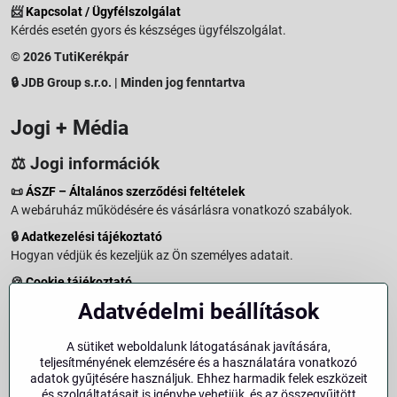
📨
Kapcsolat / Ügyfélszolgálat
Kérdés esetén gyors és készséges ügyfélszolgálat.
© 2026 TutiKerékpár
🔒 JDB Group s.r.o. | Minden jog fenntartva
Jogi + Média
⚖️ Jogi információk
📜
ÁSZF – Általános szerződési feltételek
A webáruház működésére és vásárlásra vonatkozó szabályok.
🔒
Adatkezelési tájékoztató
Hogyan védjük és kezeljük az Ön személyes adatait.
🍪
Cookie tájékoztató
A weboldalon használt sütikről és adatkezelésről.
Adatvédelmi beállítások
↩️
Elállási jog – 14 napos visszaküldés
Vásárlástól való elállás menete és feltételei.
A sütiket weboldalunk látogatásának javítására,
teljesítményének elemzésére és a használatára vonatkozó
↩️
Elállás a szerződéstől
adatok gyűjtésére használjuk. Ehhez harmadik felek eszközeit
és szolgáltatásait is igénybe vehetjük, és az összegyűjtött