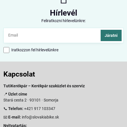
Hírlevél
Feliratkozni hírlevelünkre:
Járatni
Iratkozzon fel hírlevelünkre
Kapcsolat
TutiKerékpár – Kerékpár szaküzlet és szerviz
📍
Üzlet címe
Stará cesta 2 · 93101 · Somorja
📞
Telefon:
+421 917 103347
📧
E-mail:
info@slovakiabike.sk
Nyitvatartás: