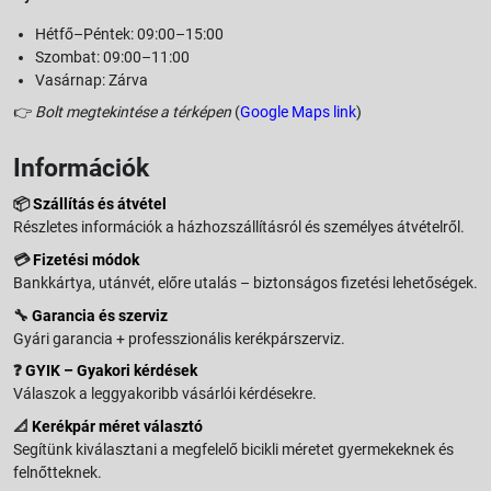
Hétfő–Péntek: 09:00–15:00
Szombat: 09:00–11:00
Vasárnap: Zárva
👉
Bolt megtekintése a térképen
(
Google Maps link
)
Információk
📦
Szállítás és átvétel
Részletes információk a házhozszállításról és személyes átvételről.
💳
Fizetési módok
Bankkártya, utánvét, előre utalás – biztonságos fizetési lehetőségek.
🔧
Garancia és szerviz
Gyári garancia + professzionális kerékpárszerviz.
❓
GYIK – Gyakori kérdések
Válaszok a leggyakoribb vásárlói kérdésekre.
📐
Kerékpár méret választó
Segítünk kiválasztani a megfelelő bicikli méretet gyermekeknek és
felnőtteknek.