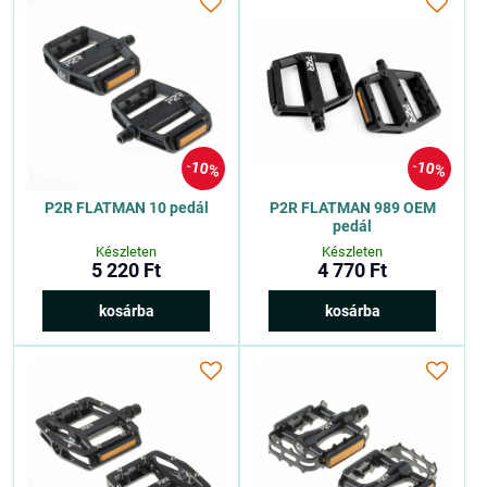
10%
10%
P2R FLATMAN 10 pedál
P2R FLATMAN 989 OEM
pedál
Készleten
Készleten
5 220 Ft
4 770 Ft
kosárba
kosárba