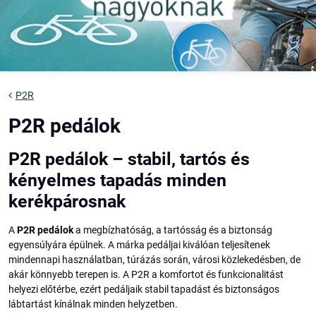
P2R
P2R pedálok
P2R pedálok – stabil, tartós és
kényelmes tapadás minden
kerékpárosnak
A
P2R pedálok
a megbízhatóság, a tartósság és a biztonság
egyensúlyára épülnek. A márka pedáljai kiválóan teljesítenek
mindennapi használatban, túrázás során, városi közlekedésben, de
akár könnyebb terepen is. A P2R a komfortot és funkcionalitást
helyezi előtérbe, ezért pedáljaik stabil tapadást és biztonságos
lábtartást kínálnak minden helyzetben.