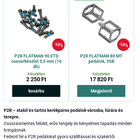
10%
10%
P2R FLATMAN 90 ETD
P2R FLATMAN 80 MT
csavarkészlet 5,5 mm (16
pedálok, 3SB
db)
Készleten
Készleten
2 250 Ft
17 820 Ft
kosárba
Megjelenít
P2R – stabil és tartós kerékpáros pedálok városba, túrára és
terepre.
Csúszásmentes felület, erős tengely és kényelmes tapadás minden
bringásnak.
Fedezd fel a P2R pedálokat gyors szállítással és szakértői