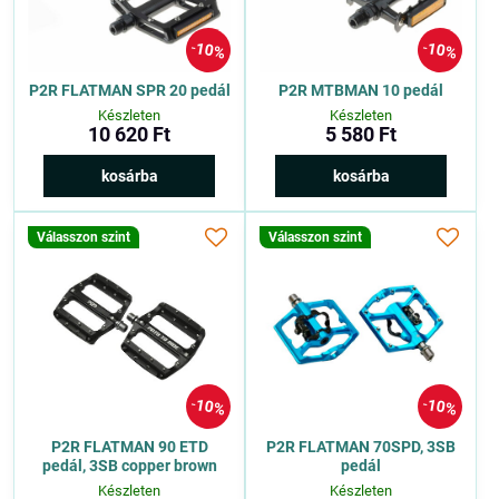
10%
10%
P2R FLATMAN SPR 20 pedál
P2R MTBMAN 10 pedál
Készleten
Készleten
10 620 Ft
5 580 Ft
kosárba
kosárba
Válasszon szint
Válasszon szint
10%
10%
P2R FLATMAN 90 ETD
P2R FLATMAN 70SPD, 3SB
pedál, 3SB copper brown
pedál
Készleten
Készleten