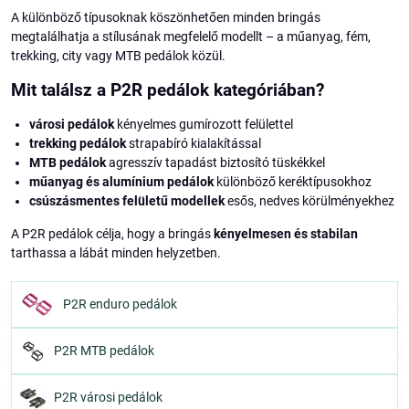
A különböző típusoknak köszönhetően minden bringás
megtalálhatja a stílusának megfelelő modellt – a műanyag, fém,
trekking, city vagy MTB pedálok közül.
Mit találsz a P2R pedálok kategóriában?
városi pedálok
kényelmes gumírozott felülettel
trekking pedálok
strapabíró kialakítással
MTB pedálok
agresszív tapadást biztosító tüskékkel
műanyag és alumínium pedálok
különböző keréktípusokhoz
csúszásmentes felületű modellek
esős, nedves körülményekhez
A P2R pedálok célja, hogy a bringás
kényelmesen és stabilan
tarthassa a lábát minden helyzetben.
P2R enduro pedálok
P2R MTB pedálok
P2R városi pedálok