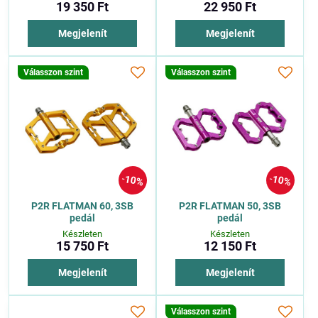
19 350 Ft
22 950 Ft
Megjelenít
Megjelenít
Válasszon szint
Válasszon szint
10%
10%
P2R FLATMAN 60, 3SB
P2R FLATMAN 50, 3SB
pedál
pedál
Készleten
Készleten
15 750 Ft
12 150 Ft
Megjelenít
Megjelenít
Válasszon szint