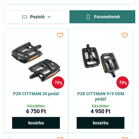
Pozíció
Paraméterek
10%
10%
P2R CITYMAN 20 pedál
P2R CITYMAN 919 OEM
pedál
Készleten
Készleten
6 750 Ft
4 950 Ft
kosárba
kosárba