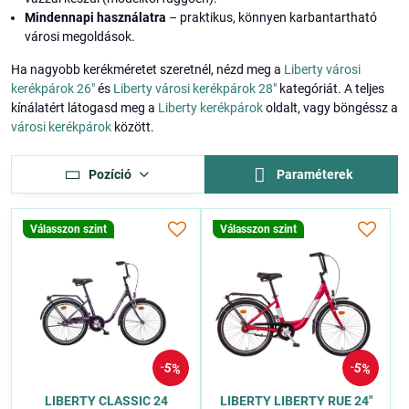
Mindennapi használatra
– praktikus, könnyen karbantartható
városi megoldások.
Ha nagyobb kerékméretet szeretnél, nézd meg a
Liberty városi
kerékpárok 26"
és
Liberty városi kerékpárok 28"
kategóriát. A teljes
kínálatért látogasd meg a
Liberty kerékpárok
oldalt, vagy böngéssz a
városi kerékpárok
között.
Pozíció
Paraméterek
Válasszon szint
Válasszon szint
5%
5%
LIBERTY CLASSIC 24
LIBERTY LIBERTY RUE 24"