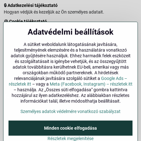
🔒
Adatkezelési tájékoztató
Hogyan védjük és kezeljük az Ön személyes adatait.
🍪
Cookie tájékoztató
A weboldalon használt sütikről és adatkezelésről.
Adatvédelmi beállítások
↩️
Elállási jog – 14 napos visszaküldés
Vásárlástól való elállás menete és feltételei.
A sütiket weboldalunk látogatásának javítására,
teljesítményének elemzésére és a használatára vonatkozó
↩️
Elállás a szerződéstől
adatok gyűjtésére használjuk. Ehhez harmadik felek eszközeit
és szolgáltatásait is igénybe vehetjük, és az összegyűjtött
🏢
Impresszum
adatok továbbításra kerülhetnek EU-beli, amerikai vagy más
Üzemeltetői adatok és jogi tudnivalók.
országokban működő partnereknek. A hirdetések
relevanciájának javítására szolgáló sütiket a
Google Ads –
🔐
Biztonság
részletek itt
– vagy a
Meta (Facebook, Instagram) – részletek itt
– használja. Az „Összes süti elfogadása" gombra kattintva
hozzájárul az ilyen adatkezeléshez. Az alábbiakban részletes
Facebook
Instagram
információkat talál, illetve módosíthatja beállításait.
Személyes adatok védelmére vonatkozó szabályzat
©
2026
Szerzői jog
Adatvédelmi beállítások
Személyes adatok védelmére vonatkozó szabályzat
Minden cookie elfogadása
A megrendelés állapota
Részletek megjelenítése