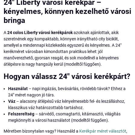
24" Liberty városi kerékpár –
kényelmes, könnyen kezelhető városi
bringa
A
24 colos Liberty városi kerékpárok
azoknak ajánlottak, akik
szeretnének egy kompaktabb, könnyen irányítható city biciklit,
amellyel a mindennapi közlekedés egyszerű és kényelmes. A 24"
kerékméret városban kimondottan praktikus lehet: jól
manőverezhető, gyorsan reagál, és sok modellnél a kényelmes
átlépésre is nagy hangsúly kerül (modelltől függően).
Hogyan válassz 24" városi kerékpárt?
Használat
– napi ingázás, bevásárlás, rövidebb távok? Ehhez a
24" méret nagyon jó társ.
Váz
– alacsony átlépésű váz kényelmesebb fel- és leszálláshoz,
klasszikus váz határozottabb tartáshoz.
Felszereltség
– sárvédő, csomagtartó, kitámasztó, világítás
megkönnyíti a városi használatot (modelltől függően).
Méretben bizonytalan vagy? Használd a
Kerékpár méret választót
,