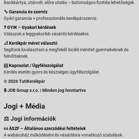
Bankkártya, utánvét, előre utalás – biztonságos fizetési lehetőségek.
🔧
Garancia és szerviz
Gyári garancia + professzionális kerékpárszerviz.
❓
GYIK – Gyakori kérdések
Válaszok a leggyakoribb vásárlói kérdésekre.
📐
Kerékpár méret választó
Segítünk kiválasztani a megfelelő bicikli méretet gyermekeknek és
felnőtteknek.
📨
Kapcsolat / Ügyfélszolgálat
Kérdés esetén gyors és készséges ügyfélszolgálat.
© 2026 TutiKerékpár
🔒 JDB Group s.r.o. | Minden jog fenntartva
Jogi + Média
⚖️ Jogi információk
📜
ÁSZF – Általános szerződési feltételek
A webáruház működésére és vásárlásra vonatkozó szabályok.