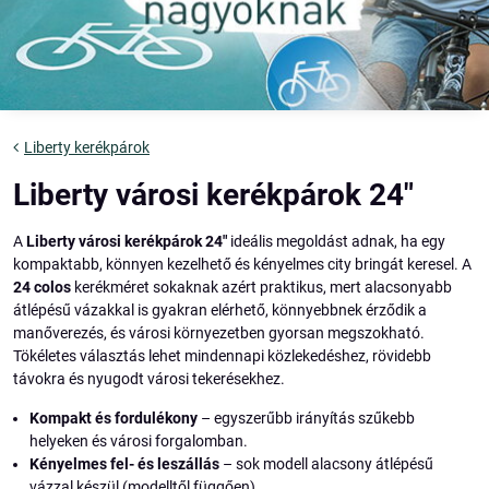
Liberty kerékpárok
Liberty városi kerékpárok 24"
A
Liberty városi kerékpárok 24"
ideális megoldást adnak, ha egy
kompaktabb, könnyen kezelhető és kényelmes city bringát keresel. A
24 colos
kerékméret sokaknak azért praktikus, mert alacsonyabb
átlépésű vázakkal is gyakran elérhető, könnyebbnek érződik a
manőverezés, és városi környezetben gyorsan megszokható.
Tökéletes választás lehet mindennapi közlekedéshez, rövidebb
távokra és nyugodt városi tekerésekhez.
Kompakt és fordulékony
– egyszerűbb irányítás szűkebb
helyeken és városi forgalomban.
Kényelmes fel- és leszállás
– sok modell alacsony átlépésű
vázzal készül (modelltől függően).