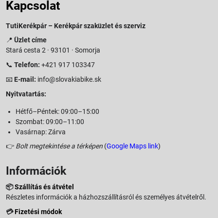
Kapcsolat
TutiKerékpár – Kerékpár szaküzlet és szerviz
📍
Üzlet címe
Stará cesta 2 · 93101 · Somorja
📞
Telefon:
+421 917 103347
📧
E-mail:
info@slovakiabike.sk
Nyitvatartás:
Hétfő–Péntek: 09:00–15:00
Szombat: 09:00–11:00
Vasárnap: Zárva
👉
Bolt megtekintése a térképen
(
Google Maps link
)
Információk
📦
Szállítás és átvétel
Részletes információk a házhozszállításról és személyes átvételről.
💳
Fizetési módok