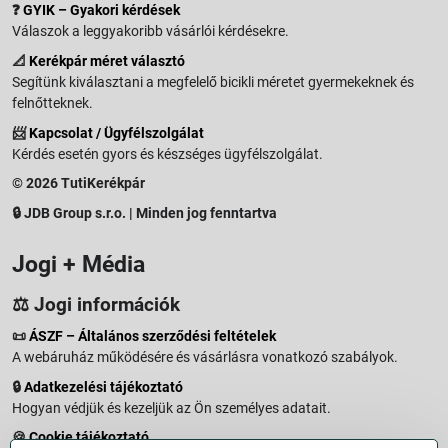
❓
GYIK – Gyakori kérdések
Válaszok a leggyakoribb vásárlói kérdésekre.
📐
Kerékpár méret választó
Segítünk kiválasztani a megfelelő bicikli méretet gyermekeknek és
felnőtteknek.
📨
Kapcsolat / Ügyfélszolgálat
Kérdés esetén gyors és készséges ügyfélszolgálat.
© 2026 TutiKerékpár
🔒 JDB Group s.r.o. | Minden jog fenntartva
Jogi + Média
⚖️ Jogi információk
📜
ÁSZF – Általános szerződési feltételek
A webáruház működésére és vásárlásra vonatkozó szabályok.
🔒
Adatkezelési tájékoztató
Hogyan védjük és kezeljük az Ön személyes adatait.
🍪
Cookie tájékoztató