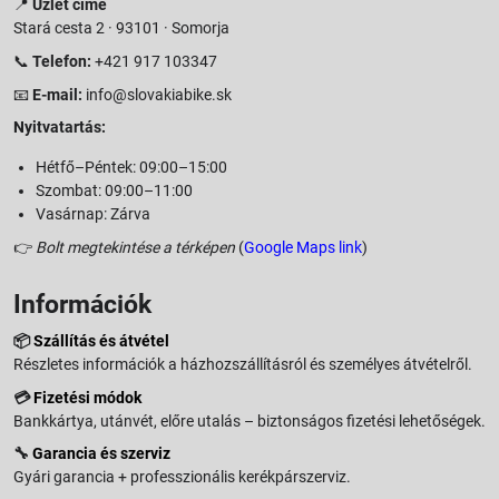
📍
Üzlet címe
Stará cesta 2 · 93101 · Somorja
📞
Telefon:
+421 917 103347
📧
E-mail:
info@slovakiabike.sk
Nyitvatartás:
Hétfő–Péntek: 09:00–15:00
Szombat: 09:00–11:00
Vasárnap: Zárva
👉
Bolt megtekintése a térképen
(
Google Maps link
)
Információk
📦
Szállítás és átvétel
Részletes információk a házhozszállításról és személyes átvételről.
💳
Fizetési módok
Bankkártya, utánvét, előre utalás – biztonságos fizetési lehetőségek.
🔧
Garancia és szerviz
Gyári garancia + professzionális kerékpárszerviz.