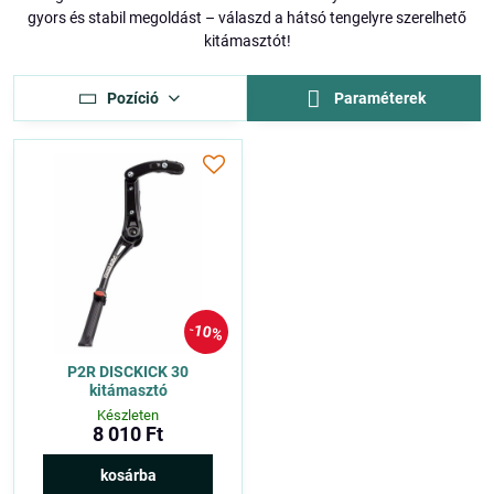
gyors és stabil megoldást – válaszd a hátsó tengelyre szerelhető
kitámasztót!
Pozíció
Paraméterek
10%
P2R DISCKICK 30
kitámasztó
Készleten
8 010 Ft
kosárba