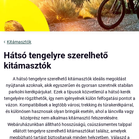
Kitámasztók
Hátsó tengelyre szerelhető
kitámasztók
A hátsó tengelyre szerelhető kitámasztók ideális megoldást
nyújtanak azoknak, akik egyszerűen és gyorsan szeretnék stabilan
parkolni kerékpárjukat. Ezek a típusok közvetlenül a hátsó kerék
tengelyére rögzíthetők, így nem igényelnek külön felfogatási pontot a
vázon. Kompatibilisek a legtöbb városi, trekking és túrakerékpárral,
és különösen hasznosak olyan bringák esetén, ahol a láncvilla vagy
középrész nem alkalmas kitámasztó felszerelésére.
Webáruházunkban állítható hosszúságú, csúszásmentes talppal
ellátott tengelyre szerelhető kitámasztókat találsz, amelyek
megbízható tartást biztosítanak minden helyzetben. Válaszd a