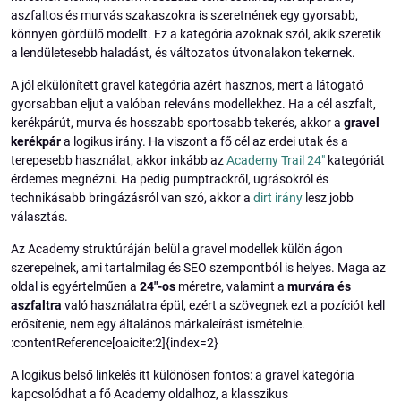
aszfaltos és murvás szakaszokra is szeretnének egy gyorsabb,
könnyen gördülő modellt. Ez a kategória azoknak szól, akik szeretik
a lendületesebb haladást, és változatos útvonalakon tekernek.
A jól elkülönített gravel kategória azért hasznos, mert a látogató
gyorsabban eljut a valóban releváns modellekhez. Ha a cél aszfalt,
kerékpárút, murva és hosszabb sportosabb tekerés, akkor a
gravel
kerékpár
a logikus irány. Ha viszont a fő cél az erdei utak és a
terepesebb használat, akkor inkább az
Academy Trail 24"
kategóriát
érdemes megnézni. Ha pedig pumptrackről, ugrásokról és
technikásabb bringázásról van szó, akkor a
dirt irány
lesz jobb
választás.
Az Academy struktúráján belül a gravel modellek külön ágon
szerepelnek, ami tartalmilag és SEO szempontból is helyes. Maga az
oldal is egyértelműen a
24"-os
méretre, valamint a
murvára és
aszfaltra
való használatra épül, ezért a szövegnek ezt a pozíciót kell
erősítenie, nem egy általános márkaleírást ismételnie.
:contentReference[oaicite:2]{index=2}
A logikus belső linkelés itt különösen fontos: a gravel kategória
kapcsolódhat a fő Academy oldalhoz, a klasszikus