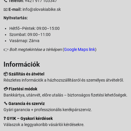
📞
Telefon:
+421 917 103347
📧
E-mail:
info@slovakiabike.sk
Nyitvatartás:
Hétfő–Péntek: 09:00–15:00
Szombat: 09:00–11:00
Vasárnap: Zárva
👉
Bolt megtekintése a térképen
(
Google Maps link
)
Információk
📦
Szállítás és átvétel
Részletes információk a házhozszállításról és személyes átvételről.
💳
Fizetési módok
Bankkártya, utánvét, előre utalás – biztonságos fizetési lehetőségek.
🔧
Garancia és szerviz
Gyári garancia + professzionális kerékpárszerviz.
❓
GYIK – Gyakori kérdések
Válaszok a leggyakoribb vásárlói kérdésekre.