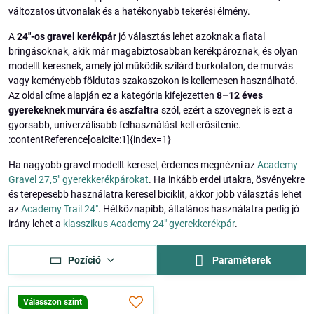
változatos útvonalak és a hatékonyabb tekerési élmény.
A
24"-os gravel kerékpár
jó választás lehet azoknak a fiatal
bringásoknak, akik már magabiztosabban kerékpároznak, és olyan
modellt keresnek, amely jól működik szilárd burkolaton, de murvás
vagy keményebb földutas szakaszokon is kellemesen használható.
Az oldal címe alapján ez a kategória kifejezetten
8–12 éves
gyerekeknek murvára és aszfaltra
szól, ezért a szövegnek is ezt a
gyorsabb, univerzálisabb felhasználást kell erősítenie.
:contentReference[oaicite:1]{index=1}
Ha nagyobb gravel modellt keresel, érdemes megnézni az
Academy
Gravel 27,5" gyerekkerékpárokat
. Ha inkább erdei utakra, ösvényekre
és terepesebb használatra keresel biciklit, akkor jobb választás lehet
az
Academy Trail 24"
. Hétköznapibb, általános használatra pedig jó
irány lehet a
klasszikus Academy 24" gyerekkerékpár
.
Pozíció
Paraméterek
Válasszon szint