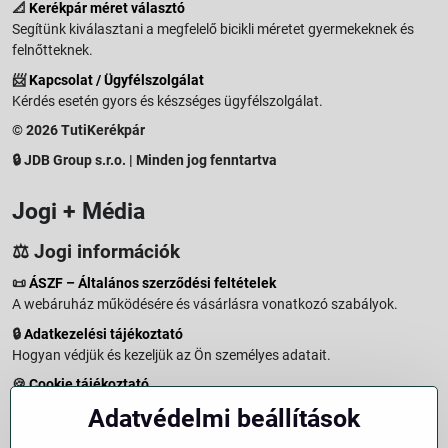
📐
Kerékpár méret választó
Segítünk kiválasztani a megfelelő bicikli méretet gyermekeknek és
felnőtteknek.
📨
Kapcsolat / Ügyfélszolgálat
Kérdés esetén gyors és készséges ügyfélszolgálat.
© 2026 TutiKerékpár
🔒 JDB Group s.r.o. | Minden jog fenntartva
Jogi + Média
⚖️ Jogi információk
📜
ÁSZF – Általános szerződési feltételek
A webáruház működésére és vásárlásra vonatkozó szabályok.
🔒
Adatkezelési tájékoztató
Hogyan védjük és kezeljük az Ön személyes adatait.
🍪
Cookie tájékoztató
A weboldalon használt sütikről és adatkezelésről.
Adatvédelmi beállítások
↩️
Elállási jog – 14 napos visszaküldés