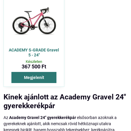
ACADEMY S-GRADE Gravel
5 - 24"
Készleten
367 500 Ft
Megjelenít
Kinek ajánlott az Academy Gravel 24"
gyerekkerékpár
Az
Academy Gravel 24" gyerekkerékpár
elsősorban azoknak a
gyerekeknek ajánlott, akik nemcsak rövid hétköznapi utakra
keresnek biciklit, hanem hosszabb tekerésekhez, kerékpárútra,