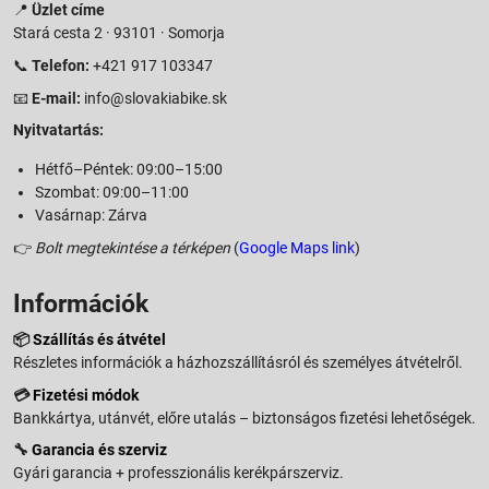
📍
Üzlet címe
Stará cesta 2 · 93101 · Somorja
📞
Telefon:
+421 917 103347
📧
E-mail:
info@slovakiabike.sk
Nyitvatartás:
Hétfő–Péntek: 09:00–15:00
Szombat: 09:00–11:00
Vasárnap: Zárva
👉
Bolt megtekintése a térképen
(
Google Maps link
)
Információk
📦
Szállítás és átvétel
Részletes információk a házhozszállításról és személyes átvételről.
💳
Fizetési módok
Bankkártya, utánvét, előre utalás – biztonságos fizetési lehetőségek.
🔧
Garancia és szerviz
Gyári garancia + professzionális kerékpárszerviz.