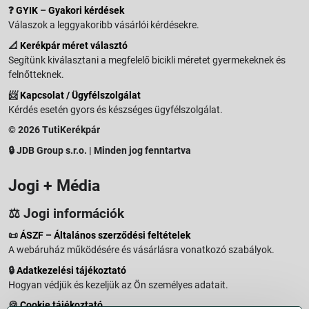
❓
GYIK – Gyakori kérdések
Válaszok a leggyakoribb vásárlói kérdésekre.
📐
Kerékpár méret választó
Segítünk kiválasztani a megfelelő bicikli méretet gyermekeknek és
felnőtteknek.
📨
Kapcsolat / Ügyfélszolgálat
Kérdés esetén gyors és készséges ügyfélszolgálat.
© 2026 TutiKerékpár
🔒 JDB Group s.r.o. | Minden jog fenntartva
Jogi + Média
⚖️ Jogi információk
📜
ÁSZF – Általános szerződési feltételek
A webáruház működésére és vásárlásra vonatkozó szabályok.
🔒
Adatkezelési tájékoztató
Hogyan védjük és kezeljük az Ön személyes adatait.
🍪
Cookie tájékoztató