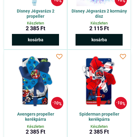
10%
10%
Disney Jégvarázs 2
Disney Jégvarázs 2 kormány
propeller
dísz
Készleten
Készleten
2 385 Ft
2 115 Ft
kosárba
kosárba
10%
10%
Avengers propeller
Spiderman propeller
kerékpárra
kerékpárra
Készleten
Készleten
2 385 Ft
2 385 Ft