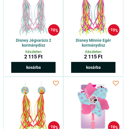
10%
10%
Disney Jégvarázs 2
Disney Minnie Egér
kormánydísz
kormánydísz
Készleten
Készleten
2 115 Ft
2 115 Ft
kosárba
kosárba
10%
10%