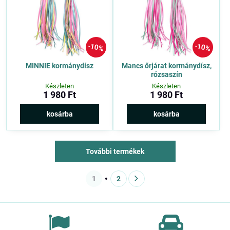
10%
10%
MINNIE kormánydísz
Mancs őrjárat kormánydísz,
rózsaszín
Készleten
Készleten
1 980 Ft
1 980 Ft
kosárba
kosárba
További termékek
1
2