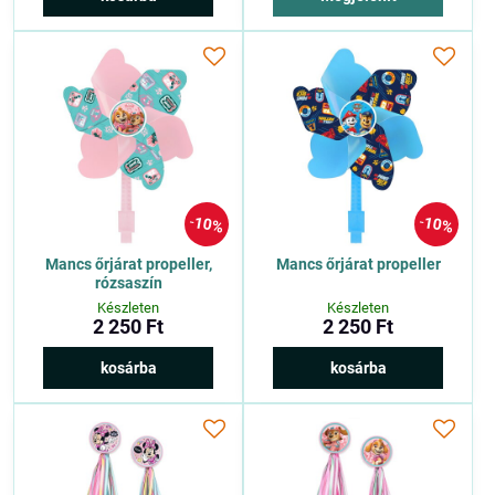
10%
10%
Mancs őrjárat propeller,
Mancs őrjárat propeller
rózsaszín
Készleten
Készleten
2 250 Ft
2 250 Ft
kosárba
kosárba