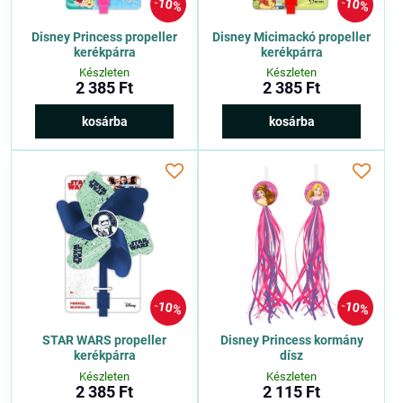
10%
10%
Disney Princess propeller
Disney Micimackó propeller
kerékpárra
kerékpárra
Készleten
Készleten
2 385 Ft
2 385 Ft
kosárba
kosárba
10%
10%
STAR WARS propeller
Disney Princess kormány
kerékpárra
dísz
Készleten
Készleten
2 385 Ft
2 115 Ft