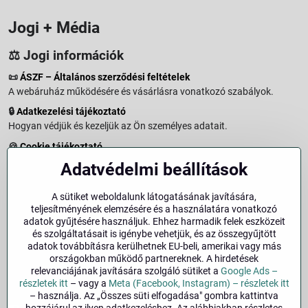
Jogi + Média
⚖️ Jogi információk
📜
ÁSZF – Általános szerződési feltételek
A webáruház működésére és vásárlásra vonatkozó szabályok.
🔒
Adatkezelési tájékoztató
Hogyan védjük és kezeljük az Ön személyes adatait.
🍪
Cookie tájékoztató
A weboldalon használt sütikről és adatkezelésről.
Adatvédelmi beállítások
↩️
Elállási jog – 14 napos visszaküldés
Vásárlástól való elállás menete és feltételei.
A sütiket weboldalunk látogatásának javítására,
teljesítményének elemzésére és a használatára vonatkozó
↩️
Elállás a szerződéstől
adatok gyűjtésére használjuk. Ehhez harmadik felek eszközeit
és szolgáltatásait is igénybe vehetjük, és az összegyűjtött
🏢
Impresszum
adatok továbbításra kerülhetnek EU-beli, amerikai vagy más
Üzemeltetői adatok és jogi tudnivalók.
országokban működő partnereknek. A hirdetések
relevanciájának javítására szolgáló sütiket a
Google Ads –
🔐
Biztonság
részletek itt
– vagy a
Meta (Facebook, Instagram) – részletek itt
– használja. Az „Összes süti elfogadása" gombra kattintva