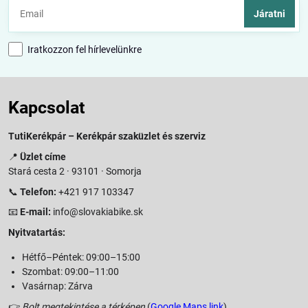
Járatni
Iratkozzon fel hírlevelünkre
Kapcsolat
TutiKerékpár – Kerékpár szaküzlet és szerviz
📍
Üzlet címe
Stará cesta 2 · 93101 · Somorja
📞
Telefon:
+421 917 103347
📧
E-mail:
info@slovakiabike.sk
Nyitvatartás:
Hétfő–Péntek: 09:00–15:00
Szombat: 09:00–11:00
Vasárnap: Zárva
👉
Bolt megtekintése a térképen
(
Google Maps link
)