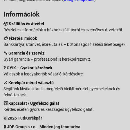
Információk
📦
Szállítás és átvétel
Részletes információk a házhozszállításról és személyes átvételről.
💳
Fizetési módok
Bankkártya, utánvét, előre utalás – biztonságos fizetési lehetőségek.
🔧
Garancia és szerviz
Gyári garancia + professzionális kerékpárszerviz.
❓
GYIK – Gyakori kérdések
Válaszok a leggyakoribb vásárlói kérdésekre.
📐
Kerékpár méret választó
Segítünk kiválasztani a megfelelő bicikli méretet gyermekeknek és
felnőtteknek.
📨
Kapcsolat / Ügyfélszolgálat
Kérdés esetén gyors és készséges ügyfélszolgálat.
© 2026 TutiKerékpár
🔒 JDB Group s.r.o. | Minden jog fenntartva