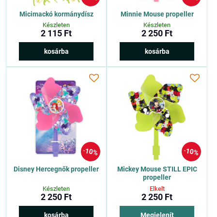
Micimackó kormánydísz
Minnie Mouse propeller
Készleten
Készleten
2 115 Ft
2 250 Ft
kosárba
kosárba
10%
10%
Disney Hercegnők propeller
Mickey Mouse STILL EPIC
propeller
Készleten
Elkelt
2 250 Ft
2 250 Ft
kosárba
Megjelenít