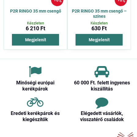
10%
10%
P2R RINGO 35 mm csengő
P2R RINGO 35 mm csengő –
színes
Készleten
Készleten
6 210 Ft
630 Ft
Megjelenít
Megjelenít
Minőségi európai
60 000 Ft​. felett ingyenes
kerékpárok
kiszállítás
Eredeti kerékpárok és
Elégedett vásárlók,
kiegészítők
visszatérő családok