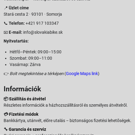
📍
Üzlet címe
Stará cesta 2 · 93101 · Somorja
📞
Telefon:
+421 917 103347
📧
E-mail:
info@slovakiabike.sk
Nyitvatartás:
Hétfő–Péntek: 09:00–15:00
Szombat: 09:00–11:00
Vasárnap: Zárva
👉
Bolt megtekintése a térképen
(
Google Maps link
)
Információk
📦
Szállítás és átvétel
Részletes információk a házhozszállításról és személyes átvételről.
💳
Fizetési módok
Bankkártya, utánvét, előre utalás – biztonságos fizetési lehetőségek.
🔧
Garancia és szerviz