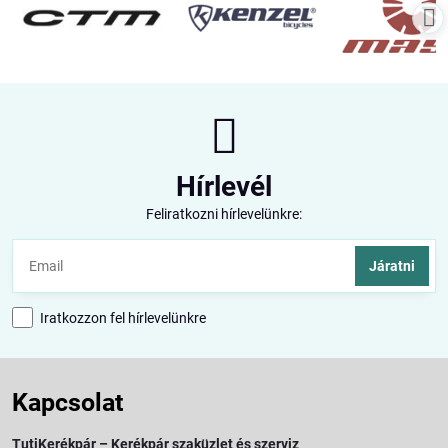
Hírlevél
Feliratkozni hírlevelünkre:
Járatni
Iratkozzon fel hírlevelünkre
Kapcsolat
TutiKerékpár – Kerékpár szaküzlet és szerviz