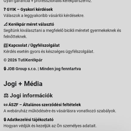
Gyári garancia + professzionális kerékpárszerviz.
❓
GYIK – Gyakori kérdések
Válaszok a leggyakoribb vásárlói kérdésekre.
📐
Kerékpár méret választó
Segítünk kiválasztani a megfelelő bicikli méretet gyermekeknek és
felnőtteknek.
📨
Kapcsolat / Ügyfélszolgálat
Kérdés esetén gyors és készséges ügyfélszolgálat.
© 2026 TutiKerékpár
🔒 JDB Group s.r.o. | Minden jog fenntartva
Jogi + Média
⚖️ Jogi információk
📜
ÁSZF – Általános szerződési feltételek
A webáruház működésére és vásárlásra vonatkozó szabályok.
🔒
Adatkezelési tájékoztató
Hogyan védjük és kezeljük az Ön személyes adatait.