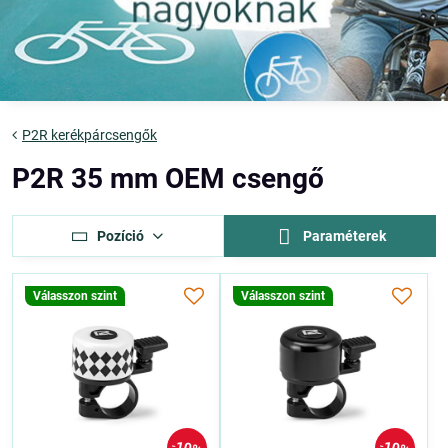
P2R kerékpárcsengők
P2R 35 mm OEM csengő
Pozíció
Paraméterek
Válasszon szint
Válasszon szint