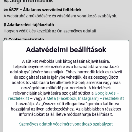
⚖️ Jogi információk
📜
ÁSZF – Általános szerződési feltételek
A webáruház működésére és vásárlásra vonatkozó szabályok.
🔒
Adatkezelési tájékoztató
Hogyan védjük és kezeljük az Ön személyes adatait.
🍪
Cookie tájékoztató
A weboldalon használt sütikről és adatkezelésről.
Adatvédelmi beállítások
↩️
Elállási jog – 14 napos visszaküldés
Vásárlástól való elállás menete és feltételei.
A sütiket weboldalunk látogatásának javítására,
teljesítményének elemzésére és a használatára vonatkozó
↩️
Elállás a szerződéstől
adatok gyűjtésére használjuk. Ehhez harmadik felek eszközeit
és szolgáltatásait is igénybe vehetjük, és az összegyűjtött
🏢
Impresszum
adatok továbbításra kerülhetnek EU-beli, amerikai vagy más
Üzemeltetői adatok és jogi tudnivalók.
országokban működő partnereknek. A hirdetések
relevanciájának javítására szolgáló sütiket a
Google Ads –
🔐
Biztonság
részletek itt
– vagy a
Meta (Facebook, Instagram) – részletek itt
– használja. Az „Összes süti elfogadása" gombra kattintva
hozzájárul az ilyen adatkezeléshez. Az alábbiakban részletes
Facebook
Instagram
információkat talál, illetve módosíthatja beállításait.
Személyes adatok védelmére vonatkozó szabályzat
©
2026
Szerzői jog