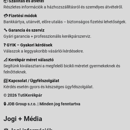
📦
Szállítás és átvétel
Részletes információk a házhozszállításról és személyes átvételről.
💳
Fizetési módok
Bankkártya, utánvét, előre utalás – biztonságos fizetési lehetőségek.
🔧
Garancia és szerviz
Gyári garancia + professzionális kerékpárszerviz.
❓
GYIK – Gyakori kérdések
Válaszok a leggyakoribb vásárlói kérdésekre.
📐
Kerékpár méret választó
Segítünk kiválasztani a megfelelő bicikli méretet gyermekeknek és
felnőtteknek.
📨
Kapcsolat / Ügyfélszolgálat
Kérdés esetén gyors és készséges ügyfélszolgálat.
© 2026 TutiKerékpár
🔒 JDB Group s.r.o. | Minden jog fenntartva
Jogi + Média