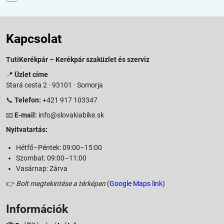
Kapcsolat
TutiKerékpár – Kerékpár szaküzlet és szerviz
📍
Üzlet címe
Stará cesta 2 · 93101 · Somorja
📞
Telefon:
+421 917 103347
📧
E-mail:
info@slovakiabike.sk
Nyitvatartás:
Hétfő–Péntek: 09:00–15:00
Szombat: 09:00–11:00
Vasárnap: Zárva
👉
Bolt megtekintése a térképen
(
Google Maps link
)
Információk