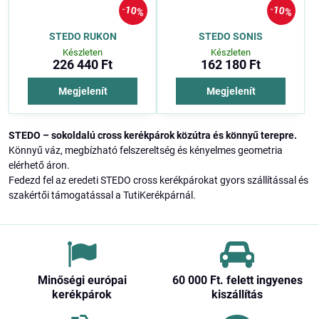
10%
10%
STEDO RUKON
STEDO SONIS
Készleten
Készleten
226 440 Ft
162 180 Ft
Megjelenít
Megjelenít
STEDO – sokoldalú cross kerékpárok közútra és könnyű terepre.
Könnyű váz, megbízható felszereltség és kényelmes geometria
elérhető áron.
Fedezd fel az eredeti STEDO cross kerékpárokat gyors szállítással és
szakértői támogatással a TutiKerékpárnál.
Minőségi európai
60 000 Ft​. felett ingyenes
kerékpárok
kiszállítás