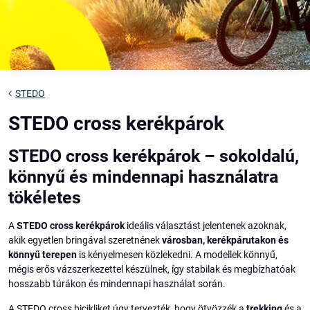
STEDO
STEDO cross kerékpárok
STEDO cross kerékpárok – sokoldalú,
könnyű és mindennapi használatra
tökéletes
A
STEDO cross kerékpárok
ideális választást jelentenek azoknak,
akik egyetlen bringával szeretnének
városban, kerékpárutakon és
könnyű terepen
is kényelmesen közlekedni. A modellek könnyű,
mégis erős vázszerkezettel készülnek, így stabilak és megbízhatóak
hosszabb túrákon és mindennapi használat során.
A STEDO cross bicikliket úgy tervezték, hogy ötvözzék a
trekking
és a