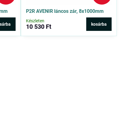
00mm
P2R AVENIR láncos zár, 8x1000mm
Készleten
sárba
kosárba
10 530 Ft