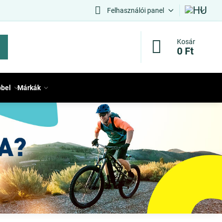
Felhasználói panel
Kosár
0 Ft
bbel
Márkák