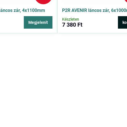
láncos zár, 4x1100mm
P2R AVENIR láncos zár, 6x10
Készleten
Megjelenít
ko
7 380 Ft