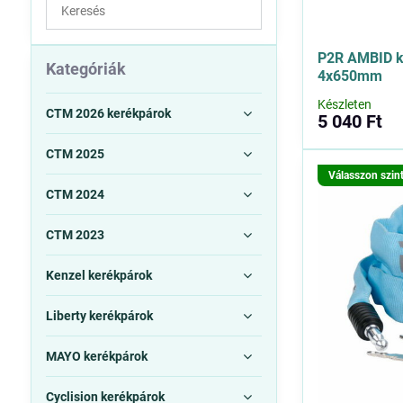
Keresés
a
szűrési
P2R AMBID kó
eredmények
Kategóriák
4x650mm
között
Készleten
teljes
CTM 2026 kerékpárok
5 040 Ft
szövegben
CTM 2025
Válasszon szin
CTM 2024
CTM 2023
Kenzel kerékpárok
Liberty kerékpárok
MAYO kerékpárok
Cyclision kerékpárok