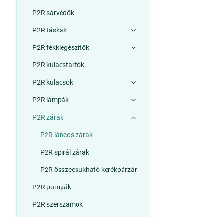
P2R sárvédők
P2R táskák
P2R fékkiegészítők
P2R kulacstartók
P2R kulacsok
P2R lámpák
P2R zárak
P2R láncos zárak
P2R spirál zárak
P2R összecsukható kerékpárzár
P2R pumpák
P2R szerszámok