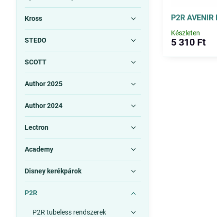
P2R AVENIR 
Kross
Készleten
STEDO
5 310 Ft
SCOTT
Author 2025
Author 2024
Lectron
Academy
Disney kerékpárok
P2R
P2R tubeless rendszerek