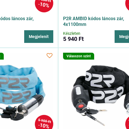
5 600 Ft
10%
dos láncos zár,
P2R AMBID kódos láncos zár,
4x1100mm
Készleten
Megjelenít
Megj
5 940 Ft
t
Válasszon szint
5 900 Ft
10%