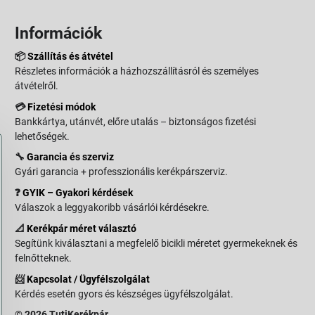
Információk
📦
Szállítás és átvétel
Részletes információk a házhozszállításról és személyes
átvételről.
💳
Fizetési módok
Bankkártya, utánvét, előre utalás – biztonságos fizetési
lehetőségek.
🔧
Garancia és szerviz
Gyári garancia + professzionális kerékpárszerviz.
❓
GYIK – Gyakori kérdések
Válaszok a leggyakoribb vásárlói kérdésekre.
📐
Kerékpár méret választó
Segítünk kiválasztani a megfelelő bicikli méretet gyermekeknek és
felnőtteknek.
📨
Kapcsolat / Ügyfélszolgálat
Kérdés esetén gyors és készséges ügyfélszolgálat.
© 2026 TutiKerékpár