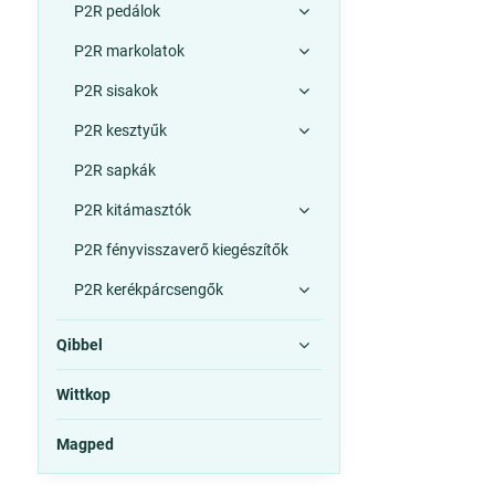
P2R pedálok
P2R markolatok
P2R sisakok
P2R kesztyűk
P2R sapkák
P2R kitámasztók
P2R fényvisszaverő kiegészítők
P2R kerékpárcsengők
Qibbel
Wittkop
Magped