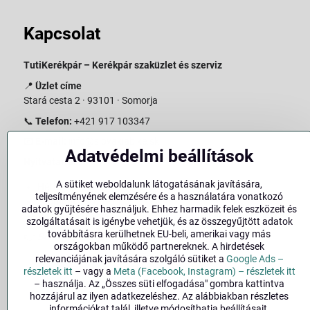
Kapcsolat
TutiKerékpár – Kerékpár szaküzlet és szerviz
📍
Üzlet címe
Stará cesta 2 · 93101 · Somorja
📞
Telefon:
+421 917 103347
📧
E-mail:
info@slovakiabike.sk
Adatvédelmi beállítások
Nyitvatartás:
A sütiket weboldalunk látogatásának javítására,
Hétfő–Péntek: 09:00–15:00
teljesítményének elemzésére és a használatára vonatkozó
Szombat: 09:00–11:00
adatok gyűjtésére használjuk. Ehhez harmadik felek eszközeit és
Vasárnap: Zárva
szolgáltatásait is igénybe vehetjük, és az összegyűjtött adatok
továbbításra kerülhetnek EU-beli, amerikai vagy más
👉
Bolt megtekintése a térképen
(
Google Maps link
)
országokban működő partnereknek. A hirdetések
relevanciájának javítására szolgáló sütiket a
Google Ads –
részletek itt
– vagy a
Meta (Facebook, Instagram) – részletek itt
– használja. Az „Összes süti elfogadása" gombra kattintva
hozzájárul az ilyen adatkezeléshez. Az alábbiakban részletes
információkat talál, illetve módosíthatja beállításait.