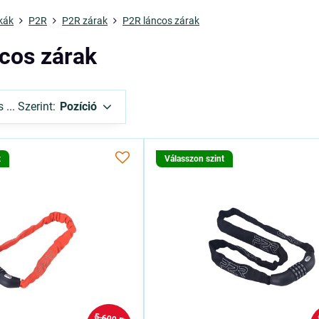
kák
P2R
P2R zárak
P2R láncos zárak
cos zárak
... Szerint:
Pozíció
t
Válasszon szint