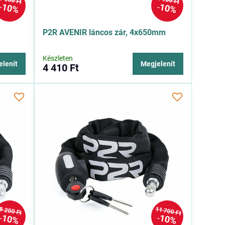
6 600 Ft
4 900 Ft
10%
10%
P2R AVENIR láncos zár, 4x650mm
Készleten
elenít
Megjelenít
4 410 Ft
11 700 Ft
8 200 Ft
10%
10%