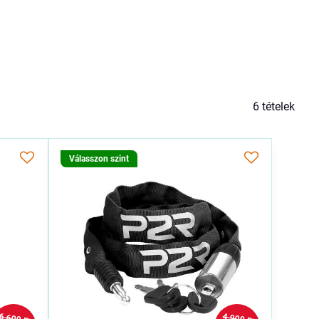
6
tételek
Válasszon szint