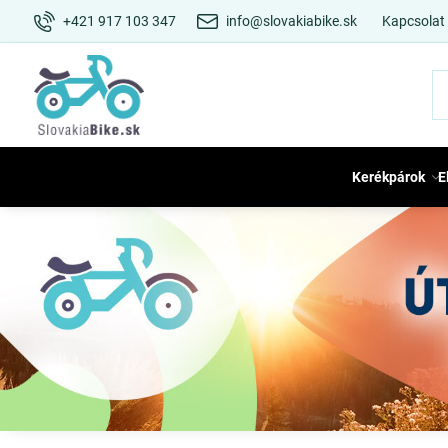
+421 917 103 347
info@slovakiabike.sk
Kapcsolat
Kerékpárok
E