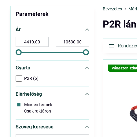
Bevezetés
Már
Paraméterek
P2R lán
Ár
-
-
Rendezés 
tól:
ig:
Gyártó
Válasszon szin
P2R (6)
Elérhetőség
Minden termék
Csak raktáron
Szöveg keresése