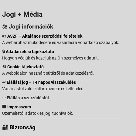
Jogi + Média
⚖️ Jogi információk
📜
ÁSZF – Általános szerződési feltételek
A webáruház működésére és vásárlásra vonatkozó szabályok.
🔒
Adatkezelési tájékoztató
Hogyan védjük és kezeljük az Ön személyes adatait.
🍪
Cookie tájékoztató
A weboldalon használt sütikről és adatkezelésről.
↩️
Elállási jog – 14 napos visszaküldés
Vásárlástól való elállás menete és feltételei.
↩️
Elállás a szerződéstől
🏢
Impresszum
Üzemeltetői adatok és jogi tudnivalók.
🔐
Biztonság