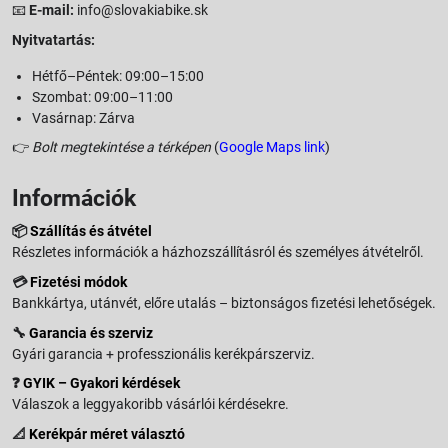
📧
E-mail:
info@slovakiabike.sk
Nyitvatartás:
Hétfő–Péntek: 09:00–15:00
Szombat: 09:00–11:00
Vasárnap: Zárva
👉
Bolt megtekintése a térképen
(
Google Maps link
)
Információk
📦
Szállítás és átvétel
Részletes információk a házhozszállításról és személyes átvételről.
💳
Fizetési módok
Bankkártya, utánvét, előre utalás – biztonságos fizetési lehetőségek.
🔧
Garancia és szerviz
Gyári garancia + professzionális kerékpárszerviz.
❓
GYIK – Gyakori kérdések
Válaszok a leggyakoribb vásárlói kérdésekre.
📐
Kerékpár méret választó