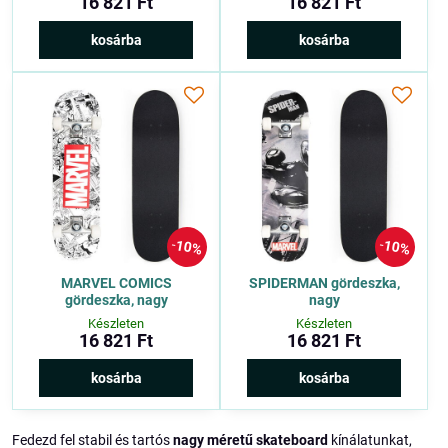
16 821 Ft
16 821 Ft
kosárba
kosárba
10%
10%
MARVEL COMICS
SPIDERMAN gördeszka,
gördeszka, nagy
nagy
Készleten
Készleten
16 821 Ft
16 821 Ft
kosárba
kosárba
Fedezd fel stabil és tartós
nagy méretű skateboard
kínálatunkat,