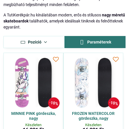
megbízható teljesítményt minden felületen.
A TutiKerékpár.hu kínálatában modern, erős és stílusos
nagy méretű
skateboardok
találhatók, amelyek ideálisak tiniknek és felnőtteknek
egyaránt.
Pozíció
Paraméterek
10%
10%
MINNIE PINK gördeszka,
FROZEN WATERCOLOR
nagy
gördeszka, nagy
Készleten
Készleten