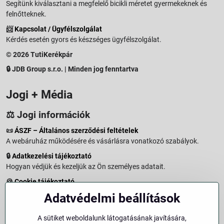
Segítünk kiválasztani a megfelelő bicikli méretet gyermekeknek és
felnőtteknek.
📨
Kapcsolat / Ügyfélszolgálat
Kérdés esetén gyors és készséges ügyfélszolgálat.
© 2026 TutiKerékpár
🔒 JDB Group s.r.o. | Minden jog fenntartva
Jogi + Média
⚖️ Jogi információk
📜
ÁSZF – Általános szerződési feltételek
A webáruház működésére és vásárlásra vonatkozó szabályok.
🔒
Adatkezelési tájékoztató
Hogyan védjük és kezeljük az Ön személyes adatait.
🍪
Cookie tájékoztató
A weboldalon használt sütikről és adatkezelésről.
Adatvédelmi beállítások
↩️
Elállási jog – 14 napos visszaküldés
Vásárlástól való elállás menete és feltételei.
A sütiket weboldalunk látogatásának javítására,