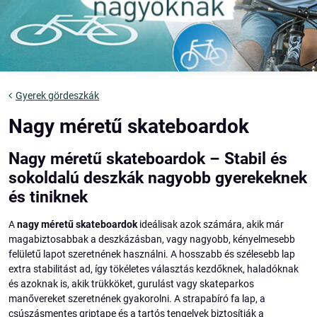
Gyerek gördeszkák
Nagy méretű skateboardok
Nagy méretű skateboardok – Stabil és
sokoldalú deszkák nagyobb gyerekeknek
és tiniknek
A
nagy méretű skateboardok
ideálisak azok számára, akik már
magabiztosabbak a deszkázásban, vagy nagyobb, kényelmesebb
felületű lapot szeretnének használni. A hosszabb és szélesebb lap
extra stabilitást ad, így tökéletes választás kezdőknek, haladóknak
és azoknak is, akik trükköket, gurulást vagy skateparkos
manővereket szeretnének gyakorolni. A strapabíró fa lap, a
csúszásmentes griptape és a tartós tengelyek biztosítják a