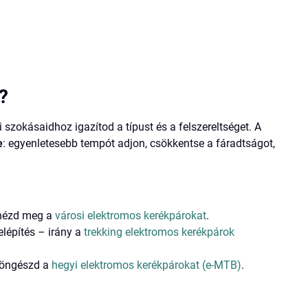
?
 szokásaidhoz igazítod a típust és a felszereltséget. A
e
: egyenletesebb tempót adjon, csökkentse a fáradtságot,
 nézd meg a
városi elektromos kerékpárokat
.
elépítés – irány a
trekking elektromos kerékpárok
 böngészd a
hegyi elektromos kerékpárokat (e-MTB)
.