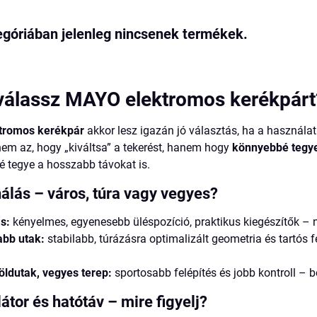
álassz MAYO elektromos kerékpárt
tromos kerékpár
akkor lesz igazán jó választás, ha a használati
 nem az, hogy „kiváltsa” a tekerést, hanem hogy
könnyebbé tegy
é tegye a hosszabb távokat is.
álás – város, túra vagy vegyes?
s:
kényelmes, egyenesebb üléspozíció, praktikus kiegészítők –
abb utak:
stabilabb, túrázásra optimalizált geometria és tartós f
öldutak, vegyes terep:
sportosabb felépítés és jobb kontroll –
tor és hatótáv – mire figyelj?