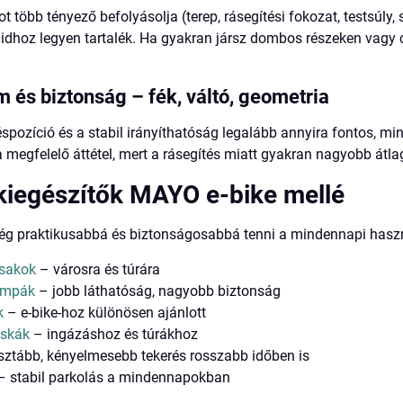
t több tényező befolyásolja (terep, rásegítési fokozat, testsúly
aidhoz legyen tartalék. Ha gyakran jársz dombos részeken vagy
 és biztonság – fék, váltó, geometria
spozíció és a stabil irányíthatóság legalább annyira fontos, mi
a megfelelő áttétel, mert a rásegítés miatt gyakran nagyobb átl
 kiegészítők MAYO e-bike mellé
g praktikusabbá és biztonságosabbá tenni a mindennapi használa
isakok
– városra és túrára
ámpák
– jobb láthatóság, nagyobb biztonság
k
– e-bike-hoz különösen ajánlott
áskák
– ingázáshoz és túrákhoz
sztább, kényelmesebb tekerés rosszabb időben is
 stabil parkolás a mindennapokban