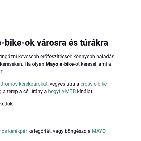
bike-ok városra és túrákra
ringázni kevesebb erőfeszítéssel: könnyebb haladás
ekeréseken. Ha olyan
Mayo e-bike
-ot keresel, ami a
z.
ektromos kerékpárokat
, vegyes útra a
cross e-bike
g a terep a cél, irány a
hegyi e-MTB
kínálat.
lkedők
mos kerékpár
kategóriát, vagy böngészd a
MAYO