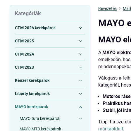
Bevezetés
Már
Kategóriák
MAYO e
CTM 2026 kerékpárok
MAYO ele
CTM 2025
A
MAYO elektr
CTM 2024
emelkedőn, hos
mindennapokban 
CTM 2023
Válogass a felh
Kenzel kerékpárok
kategóriát, hos
Liberty kerékpárok
Motoros ráse
Praktikus ha
MAYO kerékpárok
Stabil, jól irá
MAYO túra kerékpárok
Tipp: ha szeret
márkaoldalt
.
MAYO MTB kerékpárok