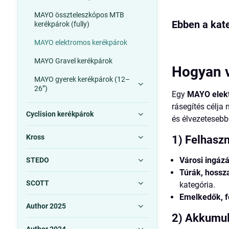
MAYO összteleszkópos MTB
kerékpárok (fully)
MAYO elektromos kerékpárok
MAYO Gravel kerékpárok
Hogyan v
MAYO gyerek kerékpárok (12–
26”)
Egy
MAYO elek
rásegítés célja
Cyclision kerékpárok
és élvezetesebb
Kross
1) Felhaszn
Városi ingázá
STEDO
Túrák, hossz
SCOTT
kategória.
Emelkedők, f
Author 2025
2) Akkumulá