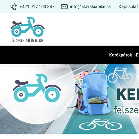
+421 917 103 347
info@slovakiabike.sk
Kapcsolat
Kerékpárok
E