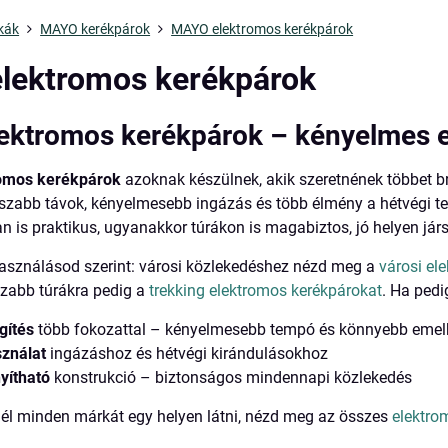
kák
MAYO kerékpárok
MAYO elektromos kerékpárok
lektromos kerékpárok
ktromos kerékpárok – kényelmes e-
omos kerékpárok
azoknak készülnek, akik szeretnének többet b
szabb távok, kényelmesebb ingázás és több élmény a hétvégi t
is praktikus, ugyanakkor túrákon is magabiztos, jó helyen járs
asználásod szerint: városi közlekedéshez nézd meg a
városi el
szabb túrákra pedig a
trekking elektromos kerékpárokat
. Ha pedi
gítés
több fokozattal – kényelmesebb tempó és könnyebb eme
sználat
ingázáshoz és hétvégi kirándulásokhoz
nyítható
konstrukció – biztonságos mindennapi közlekedés
nél minden márkát egy helyen látni, nézd meg az összes
elektro