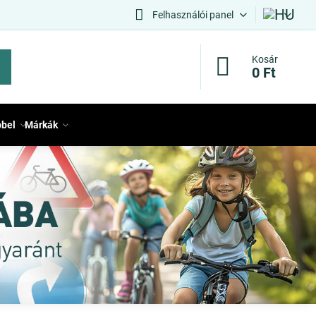
Felhasználói panel
Kosár
0 Ft
bbel
Márkák