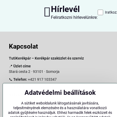
Hírlevél
Iratkoz
Feliratkozni hírlevelünkre:
Kapcsolat
TutiKerékpár – Kerékpár szaküzlet és szerviz
📍
Üzlet címe
Stará cesta 2 · 93101 · Somorja
📞
Telefon:
+421 917 103347
📧
E-mail:
info@slovakiabike.sk
Adatvédelmi beállítások
Nyitvatartás:
A sütiket weboldalunk látogatásának javítására,
Hétfő–Péntek: 09:00–15:00
teljesítményének elemzésére és a használatára vonatkozó
Szombat: 09:00–11:00
adatok gyűjtésére használjuk. Ehhez harmadik felek eszközeit és
Vasárnap: Zárva