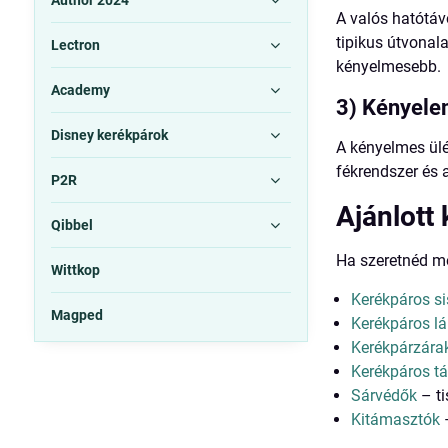
Author 2024
A valós hatótávo
tipikus útvonal
Lectron
kényelmesebb.
Academy
3) Kényelem
Disney kerékpárok
A kényelmes ülé
fékrendszer és 
P2R
Ajánlott
Qibbel
Ha szeretnéd mé
Wittkop
Kerékpáros s
Magped
Kerékpáros l
Kerékpárzára
Kerékpáros t
Sárvédők
– ti
Kitámasztók
–