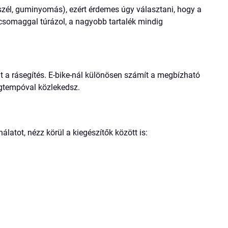
, szél, guminyomás), ezért érdemes úgy választani, hogy a
 csomaggal túrázol, a nagyobb tartalék mindig
nt a rásegítés. E-bike-nál különösen számít a megbízható
agtempóval közlekedsz.
tot, nézz körül a kiegészítők között is: