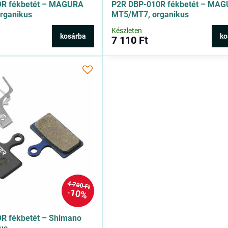
OR fékbetét – MAGURA
P2R DBP-010R fékbetét – MA
rganikus
MT5/MT7, organikus
Készleten
kosárba
ko
7 110 Ft
4 700 Ft
10%
R fékbetét – Shimano