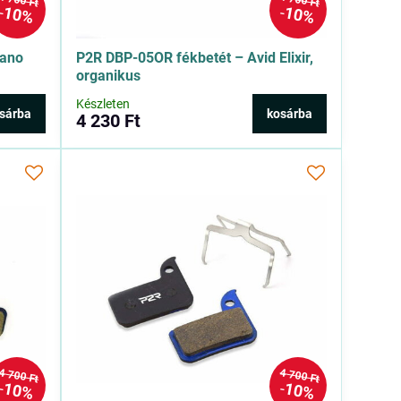
4 700 Ft
4 700 Ft
10%
10%
mano
P2R DBP-05OR fékbetét – Avid Elixir,
organikus
Készleten
sárba
kosárba
4 230 Ft
4 700 Ft
4 700 Ft
10%
10%