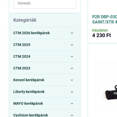
Keresés
a
szűrési
P2R DBP-03O
eredmények
Kategóriák
SAINT/XTR 4 
között
Készleten
teljes
CTM 2026 kerékpárok
4 230 Ft
szövegben
CTM 2025
CTM 2024
CTM 2023
Kenzel kerékpárok
Liberty kerékpárok
MAYO kerékpárok
Cyclision kerékpárok