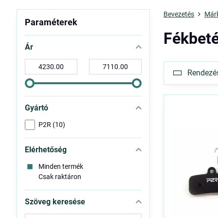
Bevezetés
Már
Paraméterek
Fékbet
Ár
-
-
Rendezés 
tól:
ig:
Gyártó
P2R (10)
Elérhetőség
Minden termék
Csak raktáron
Szöveg keresése