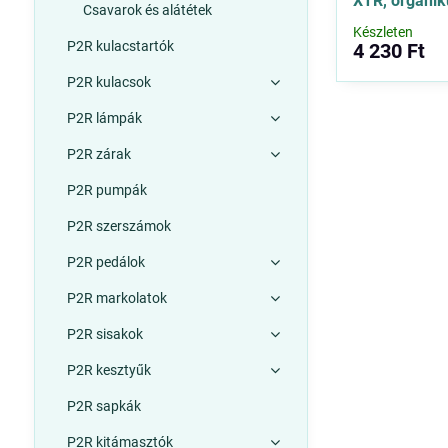
XTR, organik
Csavarok és alátétek
Készleten
P2R kulacstartók
4 230 Ft
P2R kulacsok
P2R lámpák
P2R zárak
P2R pumpák
P2R szerszámok
P2R pedálok
P2R markolatok
P2R sisakok
P2R kesztyűk
P2R sapkák
P2R kitámasztók