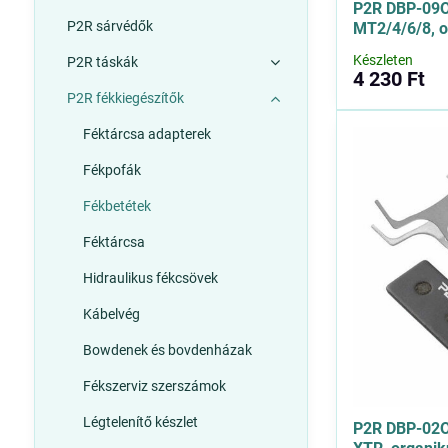
P2R DBP-09
P2R sárvédők
MT2/4/6/8, o
Készleten
P2R táskák
4 230 Ft
P2R fékkiegészítők
Féktárcsa adapterek
Fékpofák
Fékbetétek
Féktárcsa
Hidraulikus fékcsövek
Kábelvég
Bowdenek és bovdenházak
Fékszerviz szerszámok
Légtelenítő készlet
P2R DBP-02O