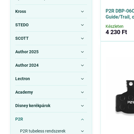
P2R DBP-06O
Kross
Guide/Trail, 
STEDO
Készleten
4 230 Ft
SCOTT
Author 2025
Author 2024
Lectron
Academy
Disney kerékpárok
P2R
P2R tubeless rendszerek