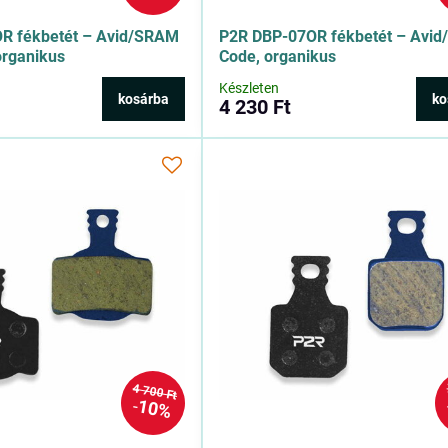
R fékbetét – Avid/SRAM
P2R DBP-07OR fékbetét – Avi
organikus
Code, organikus
Készleten
kosárba
ko
4 230 Ft
4 700 Ft
10%