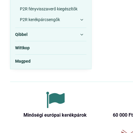
P2R fényvisszaverő kiegészítők
P2R kerékpárcsengők
Qibbel
Wittkop
Magped
Minőségi európai kerékpárok
60 000 Ft​