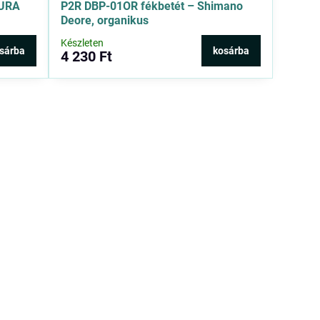
GURA
P2R DBP-01OR fékbetét – Shimano
Deore, organikus
Készleten
sárba
kosárba
4 230 Ft