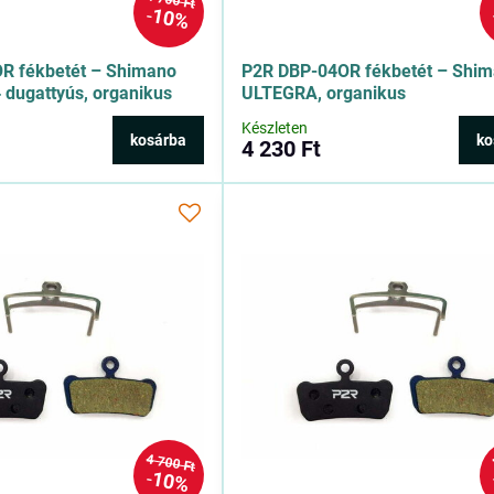
4 700 Ft
10%
R fékbetét – Shimano
P2R DBP-04OR fékbetét – Shi
dugattyús, organikus
ULTEGRA, organikus
Készleten
kosárba
ko
4 230 Ft
4 700 Ft
10%