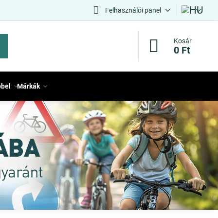
Felhasználói panel
Kosár
0 Ft
bbel
Márkák