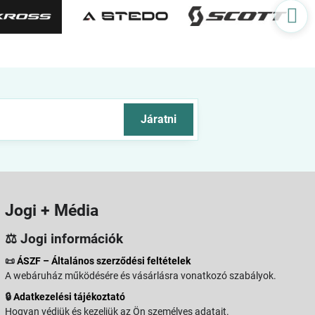
Járatni
Jogi + Média
⚖️ Jogi információk
📜
ÁSZF – Általános szerződési feltételek
A webáruház működésére és vásárlásra vonatkozó szabályok.
🔒
Adatkezelési tájékoztató
Hogyan védjük és kezeljük az Ön személyes adatait.