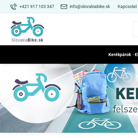
+421 917 103 347
info@slovakiabike.sk
Kapcsolat
Kerékpárok
E