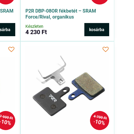
d/SRAM
P2R DBP-08OR fékbetét – SRAM
Force/Rival, organikus
Készleten
sárba
kosárba
4 230 Ft
7 900 Ft
4 700 Ft
10%
10%