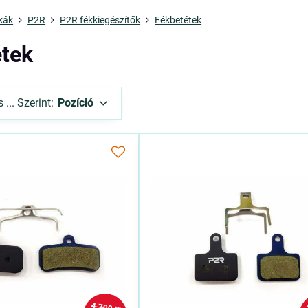
kák
P2R
P2R fékkiegészítők
Fékbetétek
étek
... Szerint:
Pozíció