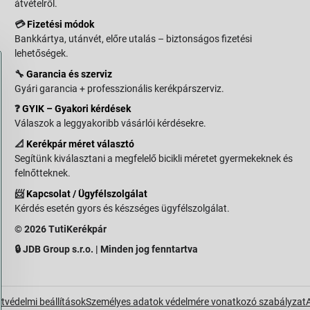
átvételről.
💳
Fizetési módok
Bankkártya, utánvét, előre utalás – biztonságos fizetési
lehetőségek.
🔧
Garancia és szerviz
Gyári garancia + professzionális kerékpárszerviz.
❓
GYIK – Gyakori kérdések
Válaszok a leggyakoribb vásárlói kérdésekre.
📐
Kerékpár méret választó
Segítünk kiválasztani a megfelelő bicikli méretet gyermekeknek és
felnőtteknek.
📨
Kapcsolat / Ügyfélszolgálat
Kérdés esetén gyors és készséges ügyfélszolgálat.
© 2026 TutiKerékpár
🔒 JDB Group s.r.o. | Minden jog fenntartva
tvédelmi beállítások
Személyes adatok védelmére vonatkozó szabályzat