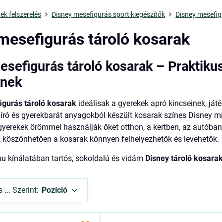
ek felszerelés
Disney mesefigurás sport kiegészítők
Disney mesefig
mesefigurás tároló kosarak
esefigurás tároló kosarak – Praktiku
knek
igurás tároló kosarak
ideálisak a gyerekek apró kincseinek, ját
író és gyerekbarát anyagokból készült kosarak színes Disney m
 gyerekek örömmel használják őket otthon, a kertben, az autóban
köszönhetően a kosarak könnyen felhelyezhetők és levehetők.
hu kínálatában tartós, sokoldalú és vidám
Disney tároló kosara
... Szerint:
Pozíció