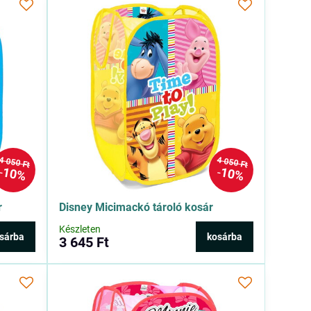
4 050 Ft
4 050 Ft
10%
10%
r
Disney Micimackó tároló kosár
Készleten
sárba
kosárba
3 645 Ft