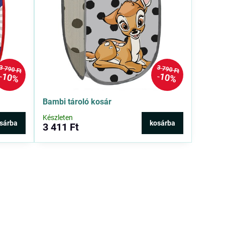
3 790 Ft
3 790 Ft
10%
10%
Bambi tároló kosár
Készleten
sárba
kosárba
3 411 Ft