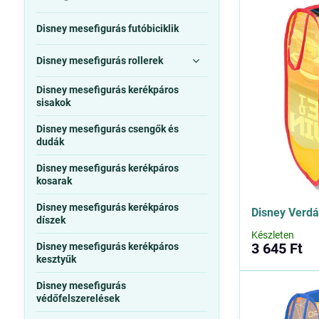
között
teljes
Disney mesefigurás futóbiciklik
szövegben
Disney mesefigurás rollerek
Disney mesefigurás kerékpáros
sisakok
Disney mesefigurás csengők és
dudák
Disney mesefigurás kerékpáros
kosarak
Disney mesefigurás kerékpáros
Disney Verdá
díszek
Készleten
3 645 Ft
Disney mesefigurás kerékpáros
kesztyűk
Disney mesefigurás
védőfelszerelések