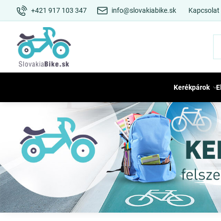
+421 917 103 347
info@slovakiabike.sk
Kapcsolat
Kerékpárok
E