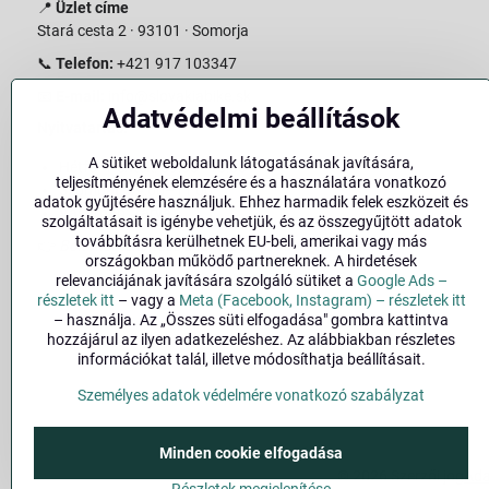
📍
Üzlet címe
Stará cesta 2 · 93101 · Somorja
📞
Telefon:
+421 917 103347
📧
E-mail:
info@slovakiabike.sk
Adatvédelmi beállítások
Nyitvatartás:
A sütiket weboldalunk látogatásának javítására,
Hétfő–Péntek: 09:00–15:00
teljesítményének elemzésére és a használatára vonatkozó
Szombat: 09:00–11:00
adatok gyűjtésére használjuk. Ehhez harmadik felek eszközeit és
Vasárnap: Zárva
szolgáltatásait is igénybe vehetjük, és az összegyűjtött adatok
továbbításra kerülhetnek EU-beli, amerikai vagy más
👉
Bolt megtekintése a térképen
(
Google Maps link
)
országokban működő partnereknek. A hirdetések
relevanciájának javítására szolgáló sütiket a
Google Ads –
részletek itt
– vagy a
Meta (Facebook, Instagram) – részletek itt
– használja. Az „Összes süti elfogadása" gombra kattintva
hozzájárul az ilyen adatkezeléshez. Az alábbiakban részletes
információkat talál, illetve módosíthatja beállításait.
Személyes adatok védelmére vonatkozó szabályzat
Minden cookie elfogadása
©
2026
Szerzői jog
Ada