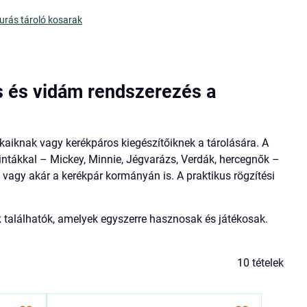
urás tároló kosarak
s és vidám rendszerezés a
ékaiknak vagy kerékpáros kiegészítőiknek a tárolására. A
intákkal – Mickey, Minnie, Jégvarázs, Verdák, hercegnők –
 vagy akár a kerékpár kormányán is. A praktikus rögzítési
k
találhatók, amelyek egyszerre hasznosak és játékosak.
10
tételek