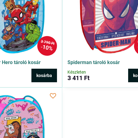
3 790 Ft
10%
 Hero tároló kosár
Spiderman tároló kosár
Készleten
kosárba
ko
3 411 Ft