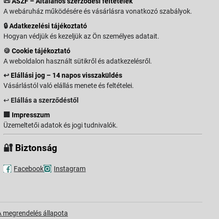
📜
ÁSZF – Általános szerződési feltételek
A webáruház működésére és vásárlásra vonatkozó szabályok.
🔒
Adatkezelési tájékoztató
Hogyan védjük és kezeljük az Ön személyes adatait.
🍪
Cookie tájékoztató
A weboldalon használt sütikről és adatkezelésről.
↩️
Elállási jog – 14 napos visszaküldés
Vásárlástól való elállás menete és feltételei.
↩️
Elállás a szerződéstől
🏢
Impresszum
Üzemeltetői adatok és jogi tudnivalók.
🔐
Biztonság
Facebook
Instagram
A megrendelés állapota