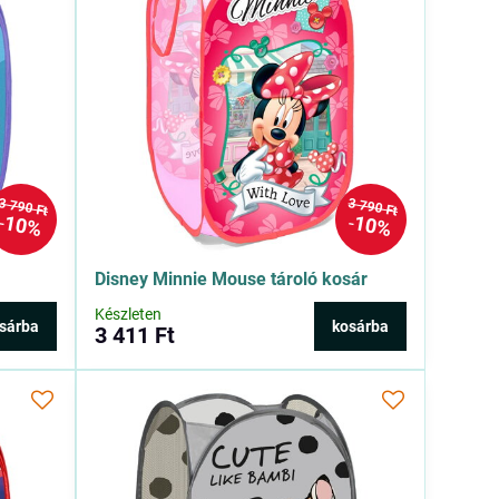
3 790 Ft
3 790 Ft
10%
10%
Disney Minnie Mouse tároló kosár
Készleten
sárba
kosárba
3 411 Ft