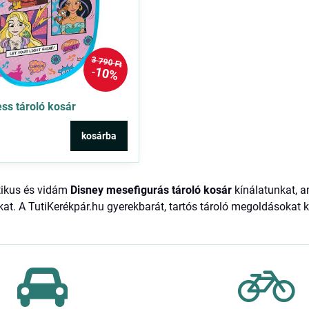
3 790 Ft
10%
ess tároló kosár
kosárba
tikus és vidám
Disney mesefigurás tároló kosár
kínálatunkat, a
kat. A TutiKerékpár.hu gyerekbarát, tartós tároló megoldásokat 