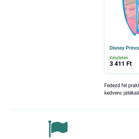
Disney Princ
Készleten
3 411 Ft
Fedezd fel prak
kedvenc játékai