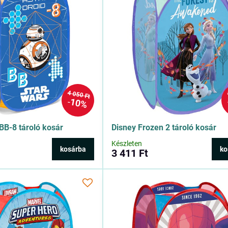
4 050 Ft
10%
B-8 tároló kosár
Disney Frozen 2 tároló kosár
Készleten
kosárba
ko
3 411 Ft