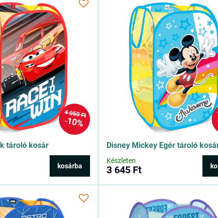
4 050 Ft
10%
k tároló kosár
Disney Mickey Egér tároló kosá
Készleten
kosárba
ko
3 645 Ft