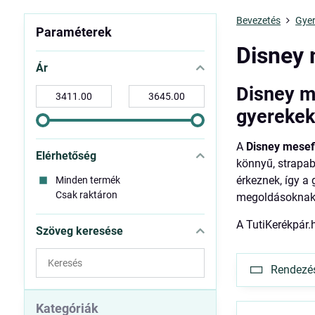
Bevezetés
Gyer
Paraméterek
Disney 
Ár
Disney m
-
-
tól:
ig:
gyereke
A
Disney mesef
Elérhetőség
könnyű, strapab
érkeznek, így a
Minden termék
Csak raktáron
megoldásoknak 
A TutiKerékpár.
Szöveg keresése
Keresés
Rendezés 
a
szűrési
eredmények
Kategóriák