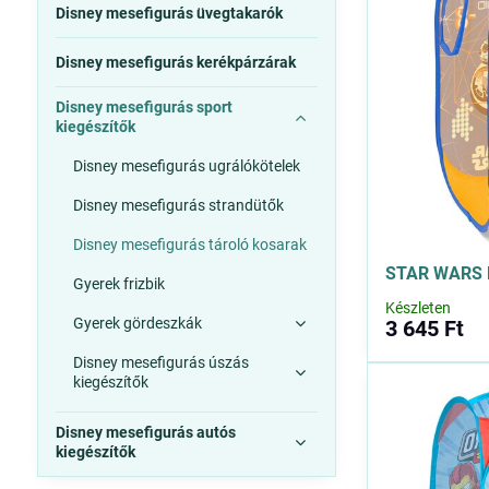
Disney mesefigurás üvegtakarók
Disney mesefigurás kerékpárzárak
Disney mesefigurás sport
kiegészítők
Disney mesefigurás ugrálókötelek
Disney mesefigurás strandütők
Disney mesefigurás tároló kosarak
STAR WARS B
Gyerek frizbik
Készleten
Gyerek gördeszkák
3 645 Ft
Disney mesefigurás úszás
kiegészítők
Disney mesefigurás autós
kiegészítők