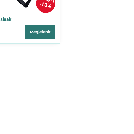
31 000 Ft
10%
sisak
Megjelenít