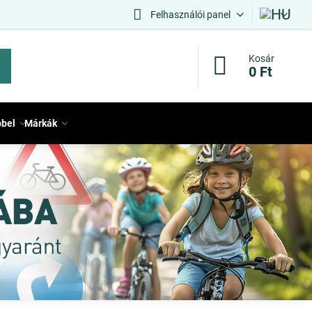
Felhasználói panel
Kosár
0 Ft
bbel
Márkák