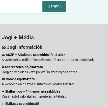
Járatni
Jogi + Média
⚖️ Jogi információk
📜
ÁSZF – Általános szerződési feltételek
A webáruház működésére és vásárlásra vonatkozó szabályok.
🔒
Adatkezelési tájékoztató
Hogyan védjük és kezeljük az Ön személyes adatait.
🍪
Cookie tájékoztató
A weboldalon használt sütikről és adatkezelésről.
↩️
Elállási jog – 14 napos visszaküldés
Vásárlástól való elállás menete és feltételei.
↩️
Elállás a szerződéstől