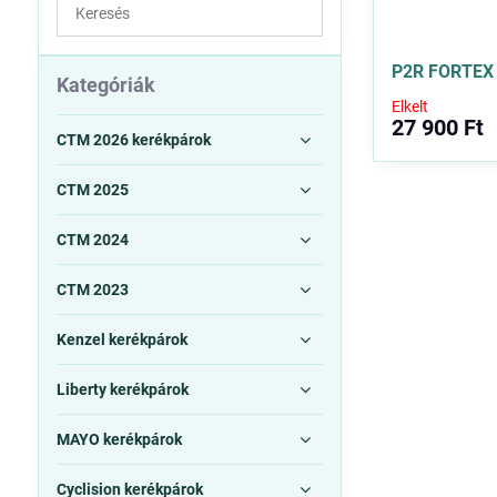
Keresés
a
szűrési
P2R FORTEX 
eredmények
Kategóriák
között
Elkelt
27 900 Ft
teljes
CTM 2026 kerékpárok
szövegben
CTM 2025
CTM 2024
CTM 2023
Kenzel kerékpárok
Liberty kerékpárok
MAYO kerékpárok
Cyclision kerékpárok