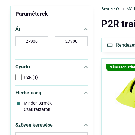
Bevezetés
Már
Paraméterek
P2R tra
Ár
-
-
Rendezés 
tól:
ig:
Gyártó
Válasszon szin
P2R (1)
Elérhetőség
Minden termék
Csak raktáron
Szöveg keresése