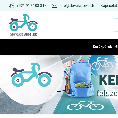
+421 917 103 347
info@slovakiabike.sk
Kapcsolat
Kerékpárok
E