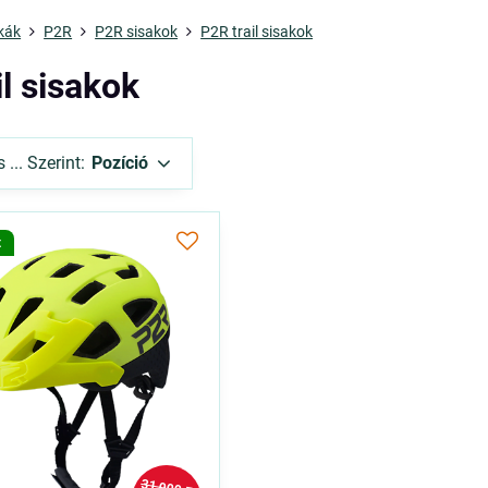
kák
P2R
P2R sisakok
P2R trail sisakok
il sisakok
... Szerint:
Pozíció
t