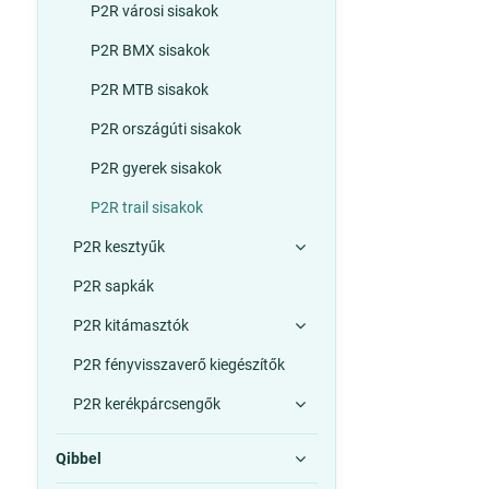
P2R városi sisakok
P2R BMX sisakok
P2R MTB sisakok
P2R országúti sisakok
P2R gyerek sisakok
P2R trail sisakok
P2R kesztyűk
P2R sapkák
P2R kitámasztók
P2R fényvisszaverő kiegészítők
P2R kerékpárcsengők
Qibbel