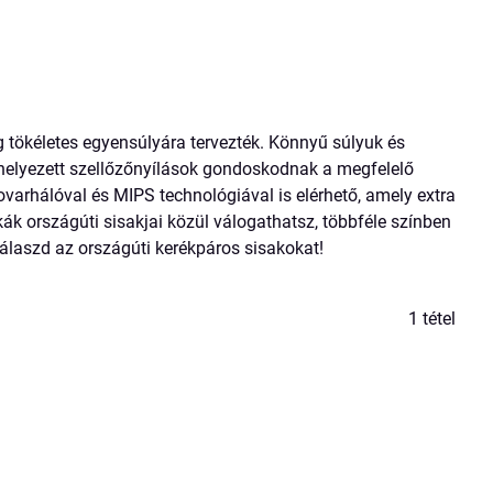
 tökéletes egyensúlyára tervezték. Könnyű súlyuk és
lhelyezett szellőzőnyílások gondoskodnak a megfelelő
varhálóval és MIPS technológiával is elérhető, amely extra
 országúti sisakjai közül válogathatsz, többféle színben
álaszd az országúti kerékpáros sisakokat!
1
tétel