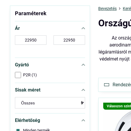
Bevezetés
Keré
Paraméterek
Országú
Ár
Az ország
-
-
aerodinami
tól:
ig:
légáramlásról m
védelmet nyújt
Gyártó
P2R (1)
Rendezés 
Sisak méret
Válasszon szin
Elérhetőség
Minden termék