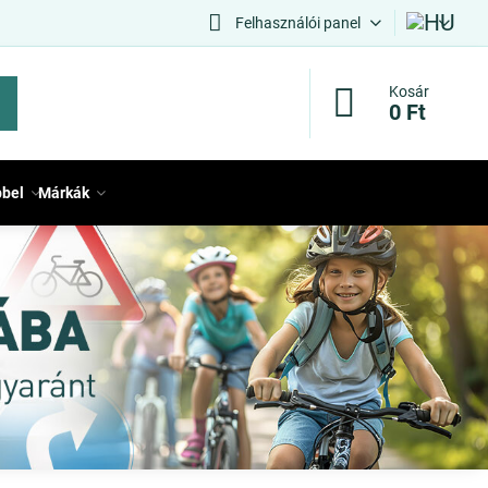
Felhasználói panel
Kosár
0 Ft
bbel
Márkák