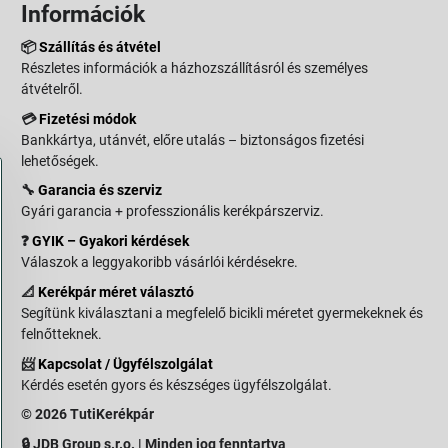
Információk
📦
Szállítás és átvétel
Részletes információk a házhozszállításról és személyes
átvételről.
💳
Fizetési módok
Bankkártya, utánvét, előre utalás – biztonságos fizetési
lehetőségek.
🔧
Garancia és szerviz
Gyári garancia + professzionális kerékpárszerviz.
❓
GYIK – Gyakori kérdések
Válaszok a leggyakoribb vásárlói kérdésekre.
📐
Kerékpár méret választó
Segítünk kiválasztani a megfelelő bicikli méretet gyermekeknek és
felnőtteknek.
📨
Kapcsolat / Ügyfélszolgálat
Kérdés esetén gyors és készséges ügyfélszolgálat.
© 2026 TutiKerékpár
🔒 JDB Group s.r.o. | Minden jog fenntartva