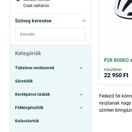
Csak raktáron
Szöveg keresése
Keresés
a
szűrési
eredmények
Kategóriák
között
P2R RODEO s
teljes
Tubeless rendszerek
Készleten
szövegben
22 950 Ft
Sárvédők
Kerékpáros táskák
Fedezd fel kön
nyújtanak nagy 
Fékkiegészítők
szinten bringáz
Kulacstartók