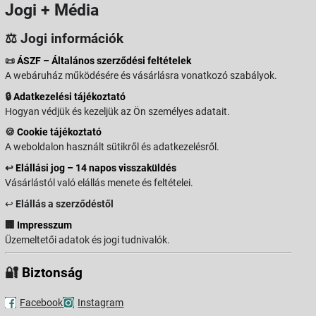
Jogi + Média
⚖️ Jogi információk
📜
ÁSZF – Általános szerződési feltételek
A webáruház működésére és vásárlásra vonatkozó szabályok.
🔒
Adatkezelési tájékoztató
Hogyan védjük és kezeljük az Ön személyes adatait.
🍪
Cookie tájékoztató
A weboldalon használt sütikről és adatkezelésről.
↩️
Elállási jog – 14 napos visszaküldés
Vásárlástól való elállás menete és feltételei.
↩️
Elállás a szerződéstől
🏢
Impresszum
Üzemeltetői adatok és jogi tudnivalók.
🔐
Biztonság
Facebook
Instagram