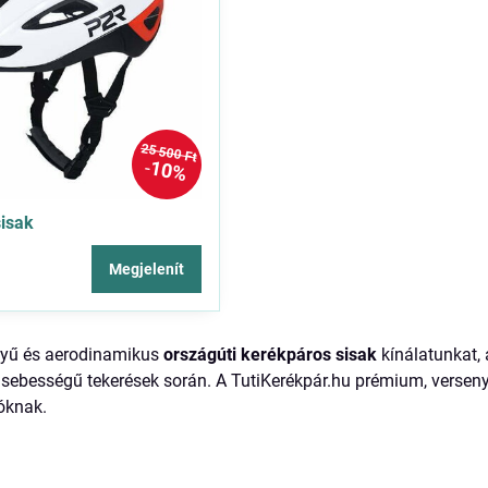
25 500 Ft
10%
isak
Megjelenít
nyű és aerodinamikus
országúti kerékpáros sisak
kínálatunkat,
sebességű tekerések során. A TutiKerékpár.hu prémium, versenyr
óknak.