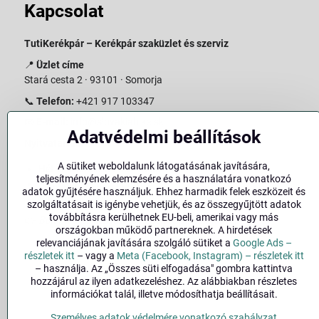
Kapcsolat
TutiKerékpár – Kerékpár szaküzlet és szerviz
📍
Üzlet címe
Stará cesta 2 · 93101 · Somorja
📞
Telefon:
+421 917 103347
📧
E-mail:
info@slovakiabike.sk
Adatvédelmi beállítások
Nyitvatartás:
A sütiket weboldalunk látogatásának javítására,
Hétfő–Péntek: 09:00–15:00
teljesítményének elemzésére és a használatára vonatkozó
Szombat: 09:00–11:00
adatok gyűjtésére használjuk. Ehhez harmadik felek eszközeit és
Vasárnap: Zárva
szolgáltatásait is igénybe vehetjük, és az összegyűjtött adatok
továbbításra kerülhetnek EU-beli, amerikai vagy más
👉
Bolt megtekintése a térképen
(
Google Maps link
)
országokban működő partnereknek. A hirdetések
relevanciájának javítására szolgáló sütiket a
Google Ads –
részletek itt
– vagy a
Meta (Facebook, Instagram) – részletek itt
– használja. Az „Összes süti elfogadása" gombra kattintva
hozzájárul az ilyen adatkezeléshez. Az alábbiakban részletes
információkat talál, illetve módosíthatja beállításait.
Személyes adatok védelmére vonatkozó szabályzat