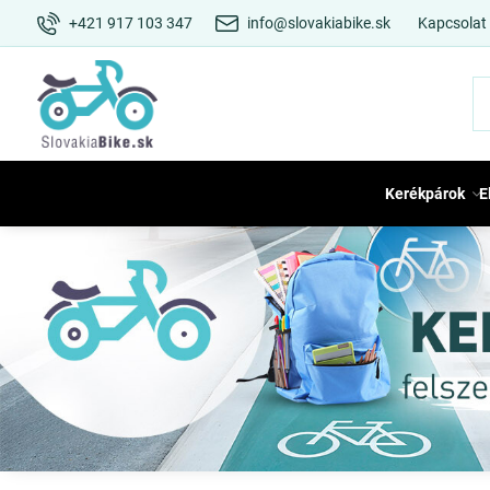
+421 917 103 347
info@slovakiabike.sk
Kapcsolat
Kerékpárok
E