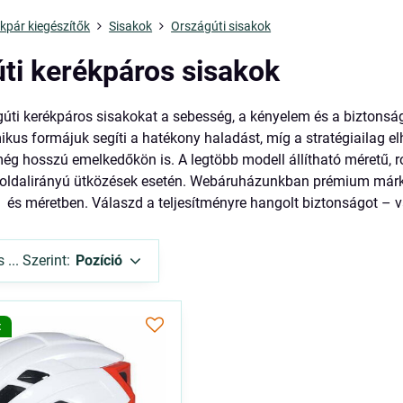
kpár kiegészítők
Sisakok
Országúti sisakok
ti kerékpáros sisakok
úti kerékpáros sisakokat a sebesség, a kényelem és a biztonság
kus formájuk segíti a hatékony haladást, míg a stratégiailag e
ég hosszú emelkedőkön is. A legtöbb modell állítható méretű, ro
 oldalirányú ütközések esetén. Webáruházunkban prémium márkák
és méretben. Válaszd a teljesítményre hangolt biztonságot – v
... Szerint:
Pozíció
t