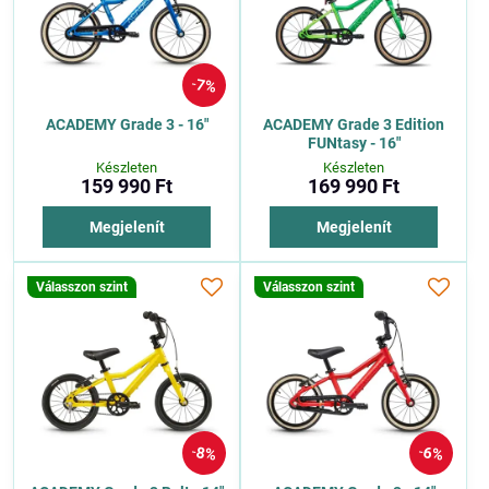
7%
ACADEMY Grade 3 - 16"
ACADEMY Grade 3 Edition
FUNtasy - 16"
Készleten
Készleten
159 990 Ft
169 990 Ft
Megjelenít
Megjelenít
Válasszon szint
Válasszon szint
8%
6%