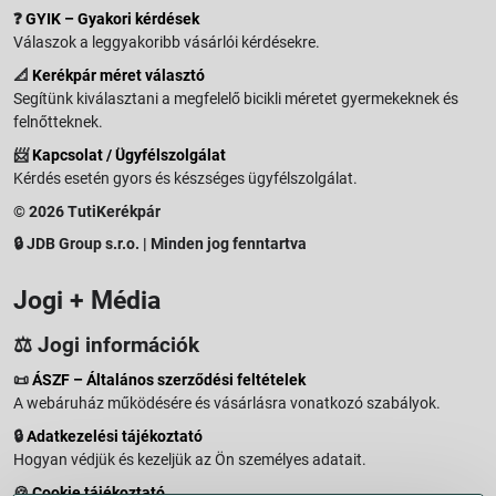
❓
GYIK – Gyakori kérdések
Válaszok a leggyakoribb vásárlói kérdésekre.
📐
Kerékpár méret választó
Segítünk kiválasztani a megfelelő bicikli méretet gyermekeknek és
felnőtteknek.
📨
Kapcsolat / Ügyfélszolgálat
Kérdés esetén gyors és készséges ügyfélszolgálat.
© 2026 TutiKerékpár
🔒 JDB Group s.r.o. | Minden jog fenntartva
Jogi + Média
⚖️ Jogi információk
📜
ÁSZF – Általános szerződési feltételek
A webáruház működésére és vásárlásra vonatkozó szabályok.
🔒
Adatkezelési tájékoztató
Hogyan védjük és kezeljük az Ön személyes adatait.
🍪
Cookie tájékoztató