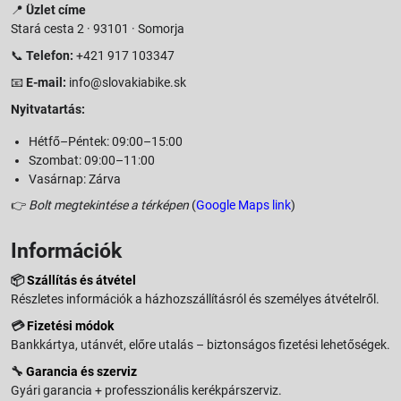
📍
Üzlet címe
Stará cesta 2 · 93101 · Somorja
📞
Telefon:
+421 917 103347
📧
E-mail:
info@slovakiabike.sk
Nyitvatartás:
Hétfő–Péntek: 09:00–15:00
Szombat: 09:00–11:00
Vasárnap: Zárva
👉
Bolt megtekintése a térképen
(
Google Maps link
)
Információk
📦
Szállítás és átvétel
Részletes információk a házhozszállításról és személyes átvételről.
💳
Fizetési módok
Bankkártya, utánvét, előre utalás – biztonságos fizetési lehetőségek.
🔧
Garancia és szerviz
Gyári garancia + professzionális kerékpárszerviz.