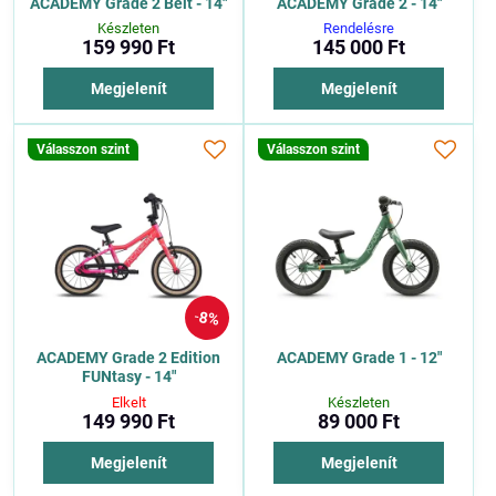
ACADEMY Grade 2 Belt - 14"
ACADEMY Grade 2 - 14"
Készleten
Rendelésre
159 990 Ft
145 000 Ft
Megjelenít
Megjelenít
Válasszon szint
Válasszon szint
8%
ACADEMY Grade 2 Edition
ACADEMY Grade 1 - 12"
FUNtasy - 14"
Elkelt
Készleten
149 990 Ft
89 000 Ft
Megjelenít
Megjelenít