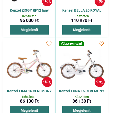
10%
10%
Kenzel ZIGGY RF12 lány
Kenzel BELLA 20 ROYAL
Készleten
Készleten
96 030 Ft
110 970 Ft
Megjelenít
Megjelenít
Válasszon szint
10%
10%
Kenzel LIMA 16 CEREMONY
Kenzel LUNA 16 CEREMONY
Készleten
Készleten
86 130 Ft
86 130 Ft
Megjelenít
Megjelenít