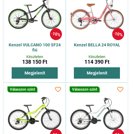
10%
10%
Kenzel VULCANO 100 SF24
Kenzel BELLA 24 ROYAL
fiú
Készleten
Készleten
138 150 Ft
114 390 Ft
Megjelenít
Megjelenít
Válasszon szint
Válasszon szint