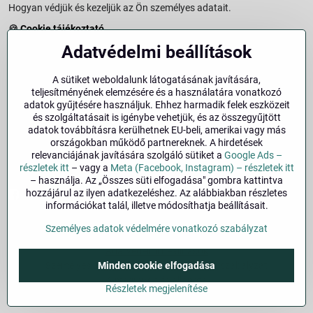
Hogyan védjük és kezeljük az Ön személyes adatait.
🍪
Cookie tájékoztató
A weboldalon használt sütikről és adatkezelésről.
Adatvédelmi beállítások
↩️
Elállási jog – 14 napos visszaküldés
Vásárlástól való elállás menete és feltételei.
A sütiket weboldalunk látogatásának javítására,
teljesítményének elemzésére és a használatára vonatkozó
↩️
Elállás a szerződéstől
adatok gyűjtésére használjuk. Ehhez harmadik felek eszközeit
és szolgáltatásait is igénybe vehetjük, és az összegyűjtött
🏢
Impresszum
adatok továbbításra kerülhetnek EU-beli, amerikai vagy más
Üzemeltetői adatok és jogi tudnivalók.
országokban működő partnereknek. A hirdetések
relevanciájának javítására szolgáló sütiket a
Google Ads –
🔐
Biztonság
részletek itt
– vagy a
Meta (Facebook, Instagram) – részletek itt
– használja. Az „Összes süti elfogadása" gombra kattintva
hozzájárul az ilyen adatkezeléshez. Az alábbiakban részletes
Facebook
Instagram
információkat talál, illetve módosíthatja beállításait.
Személyes adatok védelmére vonatkozó szabályzat
©
2026
Szerzői jog
Adatvédelmi beállítások
Minden cookie elfogadása
Személyes adatok védelmére vonatkozó szabályzat
A megrendelés állapota
Részletek megjelenítése
Alapján készült:
BiznisWeb.sk