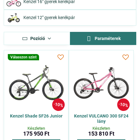
Kenzel 16" gyerek kerékpár
Kenzel 12" gyerek kerékpár
Pozíció
Paraméterek
Válasszon szint
10%
10%
Kenzel Shade SF26 Junior
Kenzel VULCANO 300 SF24
lány
Készleten
Készleten
175 950 Ft
153 810 Ft