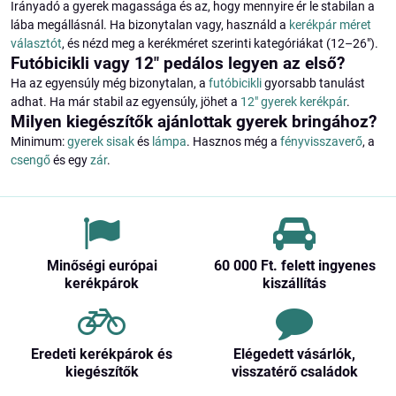
Irányadó a gyerek magassága és az, hogy mennyire ér le stabilan a
lába megállásnál. Ha bizonytalan vagy, használd a
kerékpár méret
választót
, és nézd meg a kerékméret szerinti kategóriákat (12–26").
Futóbicikli vagy 12" pedálos legyen az első?
Ha az egyensúly még bizonytalan, a
futóbicikli
gyorsabb tanulást
adhat. Ha már stabil az egyensúly, jöhet a
12" gyerek kerékpár
.
Milyen kiegészítők ajánlottak gyerek bringához?
Minimum:
gyerek sisak
és
lámpa
. Hasznos még a
fényvisszaverő
, a
csengő
és egy
zár
.
Minőségi európai
60 000 Ft​. felett ingyenes
kerékpárok
kiszállítás
Eredeti kerékpárok és
Elégedett vásárlók,
kiegészítők
visszatérő családok