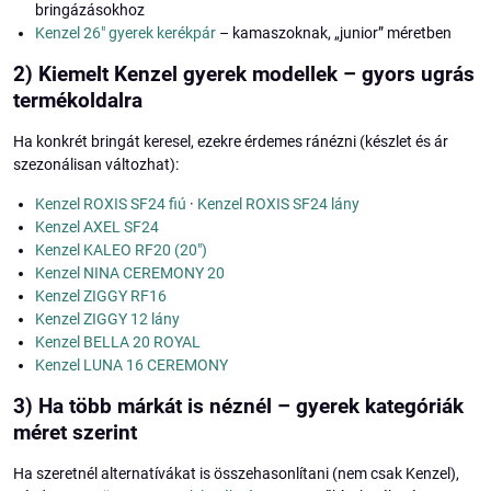
bringázásokhoz
Kenzel 26" gyerek kerékpár
– kamaszoknak, „junior” méretben
2) Kiemelt Kenzel gyerek modellek – gyors ugrás
termékoldalra
Ha konkrét bringát keresel, ezekre érdemes ránézni (készlet és ár
szezonálisan változhat):
Kenzel ROXIS SF24 fiú
·
Kenzel ROXIS SF24 lány
Kenzel AXEL SF24
Kenzel KALEO RF20 (20")
Kenzel NINA CEREMONY 20
Kenzel ZIGGY RF16
Kenzel ZIGGY 12 lány
Kenzel BELLA 20 ROYAL
Kenzel LUNA 16 CEREMONY
3) Ha több márkát is néznél – gyerek kategóriák
méret szerint
Ha szeretnél alternatívákat is összehasonlítani (nem csak Kenzel),