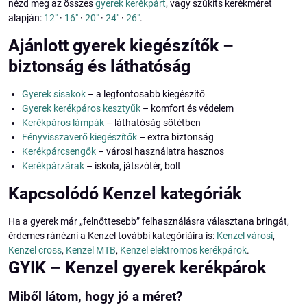
nézd meg az összes
gyerek kerékpárt
, vagy szűkíts kerékméret
alapján:
12"
·
16"
·
20"
·
24"
·
26"
.
Ajánlott gyerek kiegészítők –
biztonság és láthatóság
Gyerek sisakok
– a legfontosabb kiegészítő
Gyerek kerékpáros kesztyűk
– komfort és védelem
Kerékpáros lámpák
– láthatóság sötétben
Fényvisszaverő kiegészítők
– extra biztonság
Kerékpárcsengők
– városi használatra hasznos
Kerékpárzárak
– iskola, játszótér, bolt
Kapcsolódó Kenzel kategóriák
Ha a gyerek már „felnőttesebb” felhasználásra választana bringát,
érdemes ránézni a Kenzel további kategóriáira is:
Kenzel városi
,
Kenzel cross
,
Kenzel MTB
,
Kenzel elektromos kerékpárok
.
GYIK – Kenzel gyerek kerékpárok
Miből látom, hogy jó a méret?