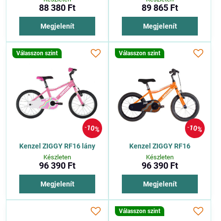
88 380 Ft
89 865 Ft
Megjelenít
Megjelenít
Válasszon szint
Válasszon szint
10%
10%
Kenzel ZIGGY RF16 lány
Kenzel ZIGGY RF16
Készleten
Készleten
96 390 Ft
96 390 Ft
Megjelenít
Megjelenít
Válasszon szint