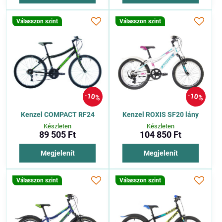
Válasszon szint
Válasszon szint
10%
10%
Kenzel COMPACT RF24
Kenzel ROXIS SF20 lány
Készleten
Készleten
89 505 Ft
104 850 Ft
Megjelenít
Megjelenít
Válasszon szint
Válasszon szint