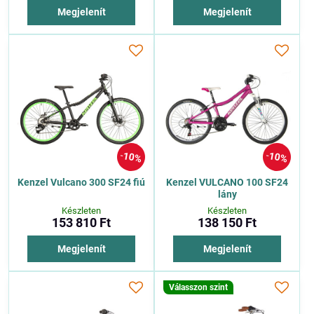
Megjelenít
Megjelenít
10%
10%
Kenzel Vulcano 300 SF24 fiú
Kenzel VULCANO 100 SF24
lány
Készleten
Készleten
153 810 Ft
138 150 Ft
Megjelenít
Megjelenít
Válasszon szint