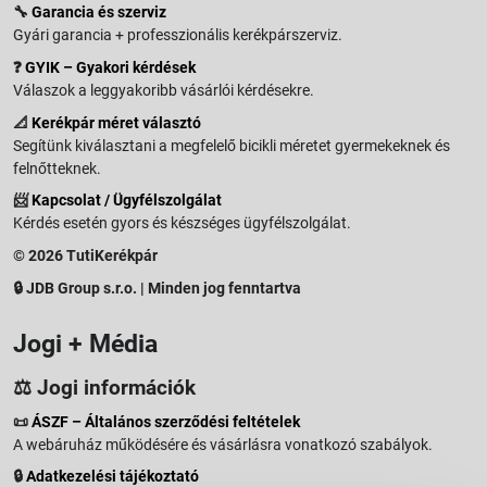
🔧
Garancia és szerviz
Gyári garancia + professzionális kerékpárszerviz.
❓
GYIK – Gyakori kérdések
Válaszok a leggyakoribb vásárlói kérdésekre.
📐
Kerékpár méret választó
Segítünk kiválasztani a megfelelő bicikli méretet gyermekeknek és
felnőtteknek.
📨
Kapcsolat / Ügyfélszolgálat
Kérdés esetén gyors és készséges ügyfélszolgálat.
© 2026 TutiKerékpár
🔒 JDB Group s.r.o. | Minden jog fenntartva
Jogi + Média
⚖️ Jogi információk
📜
ÁSZF – Általános szerződési feltételek
A webáruház működésére és vásárlásra vonatkozó szabályok.
🔒
Adatkezelési tájékoztató