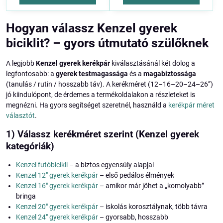
Hogyan válassz Kenzel gyerek
biciklit? – gyors útmutató szülőknek
A legjobb
Kenzel gyerek kerékpár
kiválasztásánál két dolog a
legfontosabb: a
gyerek testmagassága
és a
magabiztossága
(tanulás / rutin / hosszabb táv). A kerékméret (12–16–20–24–26”)
jó kiindulópont, de érdemes a termékoldalakon a részleteket is
megnézni. Ha gyors segítséget szeretnél, használd a
kerékpár méret
választót
.
1) Válassz kerékméret szerint (Kenzel gyerek
kategóriák)
Kenzel futóbicikli
– a biztos egyensúly alapjai
Kenzel 12" gyerek kerékpár
– első pedálos élmények
Kenzel 16" gyerek kerékpár
– amikor már jöhet a „komolyabb”
bringa
Kenzel 20" gyerek kerékpár
– iskolás korosztálynak, több távra
Kenzel 24" gyerek kerékpár
– gyorsabb, hosszabb