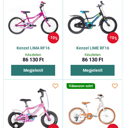
10%
10%
Kenzel LIMA RF16
Kenzel LIME RF16
Készleten
Készleten
86 130 Ft
86 130 Ft
Megjelenít
Megjelenít
Válasszon szint