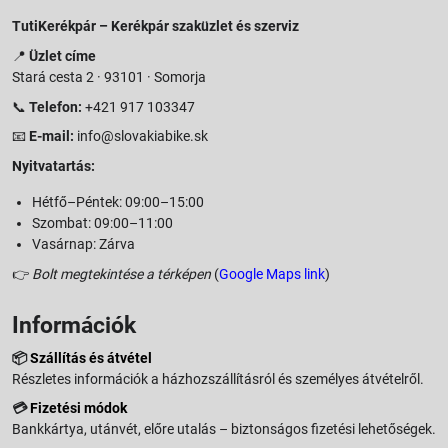
TutiKerékpár – Kerékpár szaküzlet és szerviz
📍
Üzlet címe
Stará cesta 2 · 93101 · Somorja
📞
Telefon:
+421 917 103347
📧
E-mail:
info@slovakiabike.sk
Nyitvatartás:
Hétfő–Péntek: 09:00–15:00
Szombat: 09:00–11:00
Vasárnap: Zárva
👉
Bolt megtekintése a térképen
(
Google Maps link
)
Információk
📦
Szállítás és átvétel
Részletes információk a házhozszállításról és személyes átvételről.
💳
Fizetési módok
Bankkártya, utánvét, előre utalás – biztonságos fizetési lehetőségek.