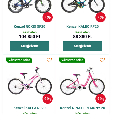
10%
10%
Kenzel ROXIS SF20
Kenzel KALEO RF20
Készleten
Készleten
104 850 Ft
88 380 Ft
Megjelenít
Megjelenít
Válasszon szint
Válasszon szint
10%
10%
Kenzel KALEA RF20
Kenzel NINA CEREMONY 20
Készleten
Készleten