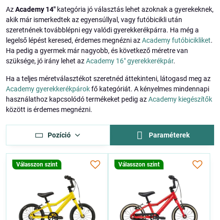
Az
Academy 14"
kategória jó választás lehet azoknak a gyerekeknek,
akik már ismerkedtek az egyensúllyal, vagy futóbicikli után
szeretnének továbblépni egy valódi gyerekkerékpárra. Ha még a
legelső lépést keresed, érdemes megnézni az
Academy futóbicikliket
.
Ha pedig a gyermek már nagyobb, és következő méretre van
szüksége, jó irány lehet az
Academy 16" gyerekkerékpár
.
Ha a teljes méretválasztékot szeretnéd áttekinteni, látogasd meg az
Academy gyerekkerékpárok
fő kategóriát. A kényelmes mindennapi
használathoz kapcsolódó termékeket pedig az
Academy kiegészítők
között is érdemes megnézni.
Pozíció
Paraméterek
Válasszon szint
Válasszon szint