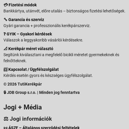
💳
Fizetési módok
Bankkártya, utánvét, előre utalás – biztonságos fizetési lehetőségek.
🔧
Garancia és szerviz
Gyári garancia + professzionális kerékpárszerviz.
❓
GYIK – Gyakori kérdések
Válaszok a leggyakoribb vásárlói kérdésekre.
📐
Kerékpár méret választó
Segítünk kiválasztani a megfelelő bicikli méretet gyermekeknek és
felnőtteknek.
📨
Kapcsolat / Ügyfélszolgálat
Kérdés esetén gyors és készséges ügyfélszolgálat.
© 2026 TutiKerékpár
🔒 JDB Group s.r.o. | Minden jog fenntartva
Jogi + Média
⚖️ Jogi információk
📜
ÁSZF – Általános szerződési feltételek