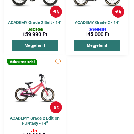
8%
6%
ACADEMY Grade 2 Belt - 14"
ACADEMY Grade 2 - 14"
Készleten
Rendelésre
159 990 Ft
145 000 Ft
Megjelenít
Megjelenít
Válasszon szint
8%
ACADEMY Grade 2 Edition
FUNtasy - 14"
Elkelt