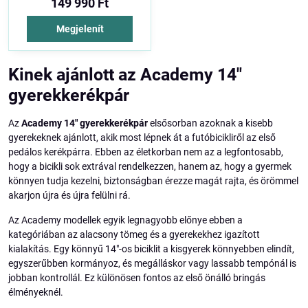
149 990 Ft
Megjelenít
Kinek ajánlott az Academy 14"
gyerekkerékpár
Az
Academy 14" gyerekkerékpár
elsősorban azoknak a kisebb
gyerekeknek ajánlott, akik most lépnek át a futóbicikliről az első
pedálos kerékpárra. Ebben az életkorban nem az a legfontosabb,
hogy a bicikli sok extrával rendelkezzen, hanem az, hogy a gyermek
könnyen tudja kezelni, biztonságban érezze magát rajta, és örömmel
akarjon újra és újra felülni rá.
Az Academy modellek egyik legnagyobb előnye ebben a
kategóriában az alacsony tömeg és a gyerekekhez igazított
kialakítás. Egy könnyű 14"-os biciklit a kisgyerek könnyebben elindít,
egyszerűbben kormányoz, és megálláskor vagy lassabb tempónál is
jobban kontrollál. Ez különösen fontos az első önálló bringás
élményeknél.