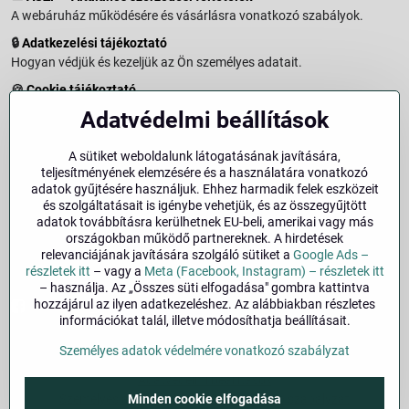
A webáruház működésére és vásárlásra vonatkozó szabályok.
🔒
Adatkezelési tájékoztató
Hogyan védjük és kezeljük az Ön személyes adatait.
🍪
Cookie tájékoztató
A weboldalon használt sütikről és adatkezelésről.
Adatvédelmi beállítások
↩️
Elállási jog – 14 napos visszaküldés
Vásárlástól való elállás menete és feltételei.
A sütiket weboldalunk látogatásának javítására,
teljesítményének elemzésére és a használatára vonatkozó
↩️
Elállás a szerződéstől
adatok gyűjtésére használjuk. Ehhez harmadik felek eszközeit
és szolgáltatásait is igénybe vehetjük, és az összegyűjtött
🏢
Impresszum
adatok továbbításra kerülhetnek EU-beli, amerikai vagy más
Üzemeltetői adatok és jogi tudnivalók.
országokban működő partnereknek. A hirdetések
relevanciájának javítására szolgáló sütiket a
Google Ads –
🔐
Biztonság
részletek itt
– vagy a
Meta (Facebook, Instagram) – részletek itt
– használja. Az „Összes süti elfogadása" gombra kattintva
hozzájárul az ilyen adatkezeléshez. Az alábbiakban részletes
Facebook
Instagram
információkat talál, illetve módosíthatja beállításait.
Személyes adatok védelmére vonatkozó szabályzat
©
2026
Szerzői jog
Adatvédelmi beállítások
Személyes adatok védelmére vonatkozó szabályzat
Minden cookie elfogadása