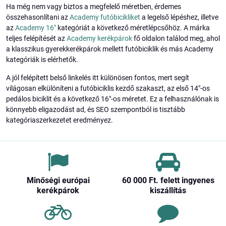
Ha még nem vagy biztos a megfelelő méretben, érdemes
összehasonlítani az
Academy futóbicikliket
a legelső lépéshez, illetve
az
Academy 16"
kategóriát a következő méretlépcsőhöz. A márka
teljes felépítését az
Academy kerékpárok
fő oldalon találod meg, ahol
a klasszikus gyerekkerékpárok mellett futóbiciklik és más Academy
kategóriák is elérhetők.
A jól felépített belső linkelés itt különösen fontos, mert segít
világosan elkülöníteni a futóbiciklis kezdő szakaszt, az első 14"-os
pedálos biciklit és a következő 16"-os méretet. Ez a felhasználónak is
könnyebb eligazodást ad, és SEO szempontból is tisztább
kategóriaszerkezetet eredményez.
Minőségi európai
60 000 Ft​. felett ingyenes
kerékpárok
kiszállítás