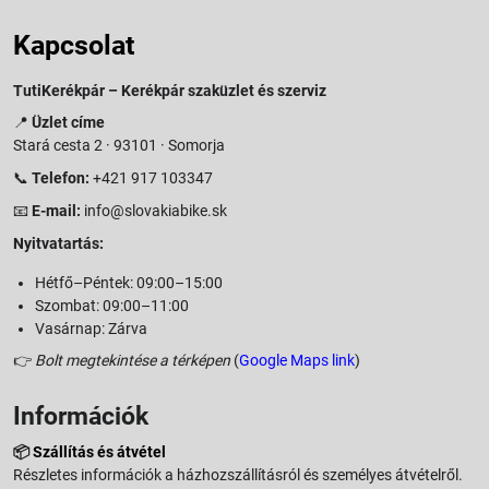
Kapcsolat
TutiKerékpár – Kerékpár szaküzlet és szerviz
📍
Üzlet címe
Stará cesta 2 · 93101 · Somorja
📞
Telefon:
+421 917 103347
📧
E-mail:
info@slovakiabike.sk
Nyitvatartás:
Hétfő–Péntek: 09:00–15:00
Szombat: 09:00–11:00
Vasárnap: Zárva
👉
Bolt megtekintése a térképen
(
Google Maps link
)
Információk
📦
Szállítás és átvétel
Részletes információk a házhozszállításról és személyes átvételről.