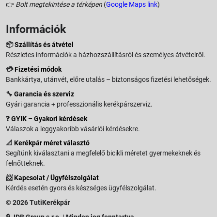
👉
Bolt megtekintése a térképen
(
Google Maps link
)
Információk
📦
Szállítás és átvétel
Részletes információk a házhozszállításról és személyes átvételről.
💳
Fizetési módok
Bankkártya, utánvét, előre utalás – biztonságos fizetési lehetőségek.
🔧
Garancia és szerviz
Gyári garancia + professzionális kerékpárszerviz.
❓
GYIK – Gyakori kérdések
Válaszok a leggyakoribb vásárlói kérdésekre.
📐
Kerékpár méret választó
Segítünk kiválasztani a megfelelő bicikli méretet gyermekeknek és
felnőtteknek.
📨
Kapcsolat / Ügyfélszolgálat
Kérdés esetén gyors és készséges ügyfélszolgálat.
© 2026 TutiKerékpár
🔒 JDB Group s.r.o. | Minden jog fenntartva