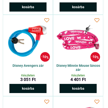
kosárba
kosárba
10%
10%
Disney Avengers zár
Disney Minnie Mouse láncos
zár
Készleten
Készleten
3 051 Ft
4 401 Ft
kosárba
kosárba