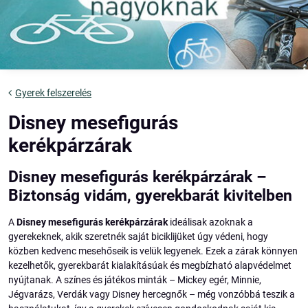
Gyerek felszerelés
Disney mesefigurás
kerékpárzárak
Disney mesefigurás kerékpárzárak –
Biztonság vidám, gyerekbarát kivitelben
A
Disney mesefigurás kerékpárzárak
ideálisak azoknak a
gyerekeknek, akik szeretnék saját biciklijüket úgy védeni, hogy
közben kedvenc mesehőseik is velük legyenek. Ezek a zárak könnyen
kezelhetők, gyerekbarát kialakításúak és megbízható alapvédelmet
nyújtanak. A színes és játékos minták – Mickey egér, Minnie,
Jégvarázs, Verdák vagy Disney hercegnők – még vonzóbbá teszik a