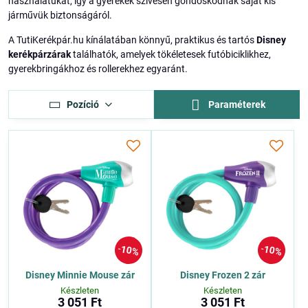
használatukat, így a gyerekek szívesen gondoskodnak saját kis
járművük biztonságáról.
A TutiKerékpár.hu kínálatában könnyű, praktikus és tartós
Disney
kerékpárzárak
találhatók, amelyek tökéletesek futóbiciklikhez,
gyerekbringákhoz és rollerekhez egyaránt.
Pozíció
Paraméterek
10%
10%
Disney Minnie Mouse zár
Disney Frozen 2 zár
Készleten
Készleten
3 051 Ft
3 051 Ft