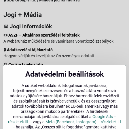
Jogi + Média
⚖️ Jogi információk
📜
ÁSZF – Általános szerződési feltételek
A webáruház működésére és vásárlásra vonatkozó szabályok.
🔒
Adatkezelési tájékoztató
Hogyan védjük és kezeljük az Ön személyes adatait.
🍪
Cookie tájékoztató
A weboldalon használt sütikről és adatkezelésről.
Adatvédelmi beállítások
↩️
Elállási jog – 14 napos visszaküldés
Vásárlástól való elállás menete és feltételei.
A sütiket weboldalunk látogatásának javítására,
teljesítményének elemzésére és a használatára vonatkozó
↩️
Elállás a szerződéstől
adatok gyűjtésére használjuk. Ehhez harmadik felek eszközeit
és szolgáltatásait is igénybe vehetjük, és az összegyűjtött
🏢
Impresszum
adatok továbbításra kerülhetnek EU-beli, amerikai vagy más
Üzemeltetői adatok és jogi tudnivalók.
országokban működő partnereknek. A hirdetések
relevanciájának javítására szolgáló sütiket a
Google Ads –
🔐
Biztonság
részletek itt
– vagy a
Meta (Facebook, Instagram) – részletek itt
– használja. Az „Összes süti elfogadása" gombra kattintva