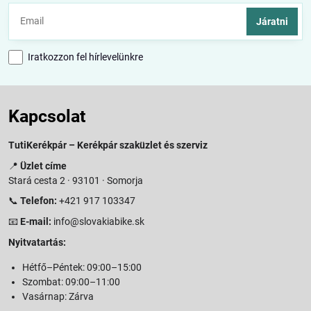
Járatni
Iratkozzon fel hírlevelünkre
Kapcsolat
TutiKerékpár – Kerékpár szaküzlet és szerviz
📍
Üzlet címe
Stará cesta 2 · 93101 · Somorja
📞
Telefon:
+421 917 103347
📧
E-mail:
info@slovakiabike.sk
Nyitvatartás:
Hétfő–Péntek: 09:00–15:00
Szombat: 09:00–11:00
Vasárnap: Zárva