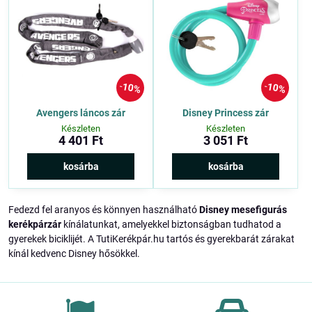
10%
10%
Avengers láncos zár
Disney Princess zár
Készleten
Készleten
4 401 Ft
3 051 Ft
kosárba
kosárba
Fedezd fel aranyos és könnyen használható
Disney mesefigurás
kerékpárzár
kínálatunkat, amelyekkel biztonságban tudhatod a
gyerekek biciklijét. A TutiKerékpár.hu tartós és gyerekbarát zárakat
kínál kedvenc Disney hősökkel.