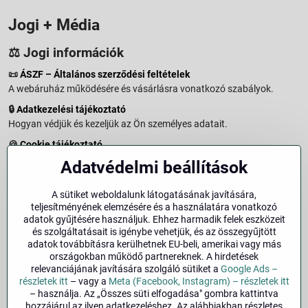
Jogi + Média
⚖️ Jogi információk
📜
ÁSZF – Általános szerződési feltételek
A webáruház működésére és vásárlásra vonatkozó szabályok.
🔒
Adatkezelési tájékoztató
Hogyan védjük és kezeljük az Ön személyes adatait.
🍪
Cookie tájékoztató
A weboldalon használt sütikről és adatkezelésről.
Adatvédelmi beállítások
↩️
Elállási jog – 14 napos visszaküldés
Vásárlástól való elállás menete és feltételei.
A sütiket weboldalunk látogatásának javítására,
teljesítményének elemzésére és a használatára vonatkozó
↩️
Elállás a szerződéstől
adatok gyűjtésére használjuk. Ehhez harmadik felek eszközeit
és szolgáltatásait is igénybe vehetjük, és az összegyűjtött
🏢
Impresszum
adatok továbbításra kerülhetnek EU-beli, amerikai vagy más
Üzemeltetői adatok és jogi tudnivalók.
országokban működő partnereknek. A hirdetések
relevanciájának javítására szolgáló sütiket a
Google Ads –
🔐
Biztonság
részletek itt
– vagy a
Meta (Facebook, Instagram) – részletek itt
– használja. Az „Összes süti elfogadása" gombra kattintva
hozzájárul az ilyen adatkezeléshez. Az alábbiakban részletes
Facebook
Instagram