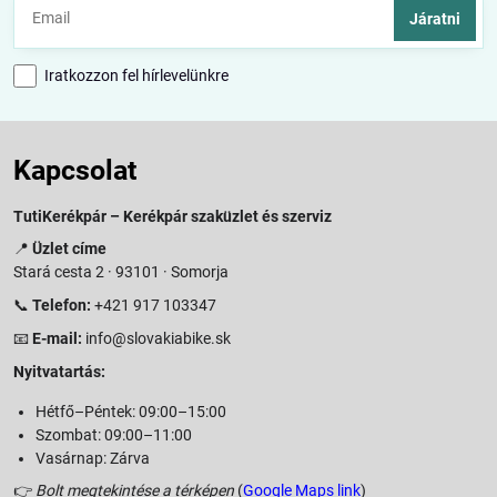
Járatni
Iratkozzon fel hírlevelünkre
Kapcsolat
TutiKerékpár – Kerékpár szaküzlet és szerviz
📍
Üzlet címe
Stará cesta 2 · 93101 · Somorja
📞
Telefon:
+421 917 103347
📧
E-mail:
info@slovakiabike.sk
Nyitvatartás:
Hétfő–Péntek: 09:00–15:00
Szombat: 09:00–11:00
Vasárnap: Zárva
👉
Bolt megtekintése a térképen
(
Google Maps link
)