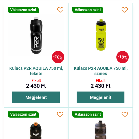
Válasszon szint
Válasszon szint
10%
10%
Kulacs P2R AQUILA 750 ml,
Kulacs P2R AQUILA 750 ml,
fekete
színes
Elkelt
Elkelt
2 430 Ft
2 430 Ft
Megjelenít
Megjelenít
Válasszon szint
Válasszon szint