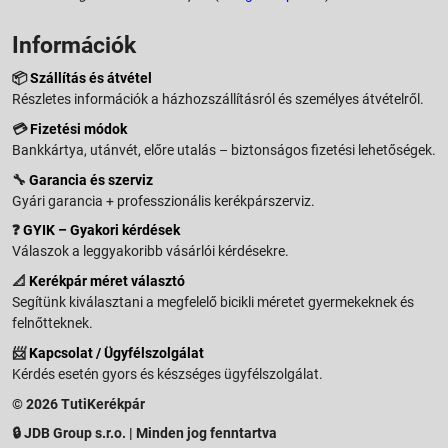
Információk
📦
Szállítás és átvétel
Részletes információk a házhozszállításról és személyes átvételről.
💳
Fizetési módok
Bankkártya, utánvét, előre utalás – biztonságos fizetési lehetőségek.
🔧
Garancia és szerviz
Gyári garancia + professzionális kerékpárszerviz.
❓
GYIK – Gyakori kérdések
Válaszok a leggyakoribb vásárlói kérdésekre.
📐
Kerékpár méret választó
Segítünk kiválasztani a megfelelő bicikli méretet gyermekeknek és
felnőtteknek.
📨
Kapcsolat / Ügyfélszolgálat
Kérdés esetén gyors és készséges ügyfélszolgálat.
© 2026 TutiKerékpár
🔒 JDB Group s.r.o. | Minden jog fenntartva