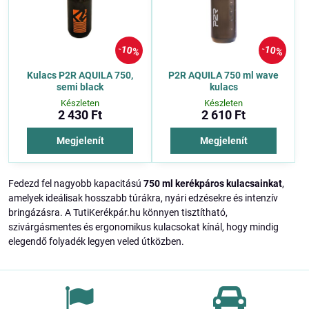
10%
10%
Kulacs P2R AQUILA 750,
P2R AQUILA 750 ml wave
semi black
kulacs
Készleten
Készleten
2 430 Ft
2 610 Ft
Megjelenít
Megjelenít
Fedezd fel nagyobb kapacitású
750 ml kerékpáros kulacsainkat
,
amelyek ideálisak hosszabb túrákra, nyári edzésekre és intenzív
bringázásra. A TutiKerékpár.hu könnyen tisztítható,
szivárgásmentes és ergonomikus kulacsokat kínál, hogy mindig
elegendő folyadék legyen veled útközben.