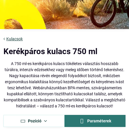
Kulacsok
Kerékpáros kulacs 750 ml
A 750 ml-es kerékpáros kulacs tökéletes választás hosszabb
túrákra, intenzív edzésekhez vagy meleg időben történő tekeréshez.
Nagy kapacitása révén elegendő folyadékot biztosít, miközben
ergonomikus kialakítása könnyű kezelhetőséget és kényelmes ivást
tesz lehetővé. Webáruházunkban BPA-mentes, szivárgásmentes
kupakkal ellátott, könnyen tisztítható kulacsokat találsz, amelyek
kompatibilisek a szabványos kulacstartókkal. Válaszd a megbízható
hidratálást – válaszd a 750 ml-es kerékpáros kulacsot!
Pozíció
Paraméterek