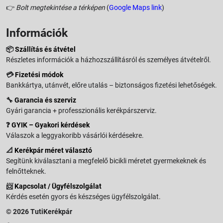
👉
Bolt megtekintése a térképen
(
Google Maps link
)
Információk
📦
Szállítás és átvétel
Részletes információk a házhozszállításról és személyes átvételről.
💳
Fizetési módok
Bankkártya, utánvét, előre utalás – biztonságos fizetési lehetőségek.
🔧
Garancia és szerviz
Gyári garancia + professzionális kerékpárszerviz.
❓
GYIK – Gyakori kérdések
Válaszok a leggyakoribb vásárlói kérdésekre.
📐
Kerékpár méret választó
Segítünk kiválasztani a megfelelő bicikli méretet gyermekeknek és
felnőtteknek.
📨
Kapcsolat / Ügyfélszolgálat
Kérdés esetén gyors és készséges ügyfélszolgálat.
© 2026 TutiKerékpár