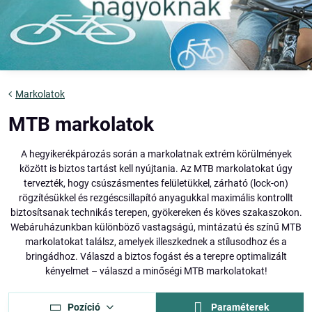
Markolatok
MTB markolatok
A hegyikerékpározás során a markolatnak extrém körülmények
között is biztos tartást kell nyújtania. Az MTB markolatokat úgy
tervezték, hogy csúszásmentes felületükkel, zárható (lock-on)
rögzítésükkel és rezgéscsillapító anyagukkal maximális kontrollt
biztosítsanak technikás terepen, gyökereken és köves szakaszokon.
Webáruházunkban különböző vastagságú, mintázatú és színű MTB
markolatokat találsz, amelyek illeszkednek a stílusodhoz és a
bringádhoz. Válaszd a biztos fogást és a terepre optimalizált
kényelmet – válaszd a minőségi MTB markolatokat!
Pozíció
Paraméterek