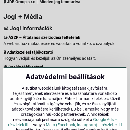
🔒 JDB Group s.r.o. | Minden jog fenntartva
Jogi + Média
⚖️ Jogi információk
📜
ÁSZF – Általános szerződési feltételek
A webáruház működésére és vásárlásra vonatkozó szabályok.
🔒
Adatkezelési tájékoztató
Hogyan védjük és kezeljük az Ön személyes adatait.
🍪
Cookie tájékoztató
A weboldalon használt sütikről és adatkezelésről.
Adatvédelmi beállítások
↩️
Elállási jog – 14 napos visszaküldés
Vásárlástól való elállás menete és feltételei.
A sütiket weboldalunk látogatásának javítására,
teljesítményének elemzésére és a használatára vonatkozó
↩️
Elállás a szerződéstől
adatok gyűjtésére használjuk. Ehhez harmadik felek eszközeit
és szolgáltatásait is igénybe vehetjük, és az összegyűjtött
🏢
Impresszum
adatok továbbításra kerülhetnek EU-beli, amerikai vagy más
Üzemeltetői adatok és jogi tudnivalók.
országokban működő partnereknek. A hirdetések
relevanciájának javítására szolgáló sütiket a
Google Ads –
🔐
Biztonság
részletek itt
– vagy a
Meta (Facebook, Instagram) – részletek itt