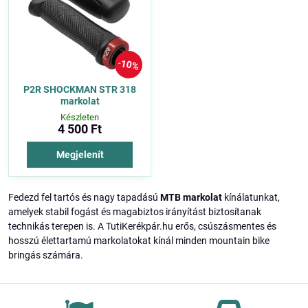
10%
P2R SHOCKMAN STR 318
markolat
Készleten
4 500 Ft
Megjelenít
Fedezd fel tartós és nagy tapadású
MTB markolat
kínálatunkat,
amelyek stabil fogást és magabiztos irányítást biztosítanak
technikás terepen is. A TutiKerékpár.hu erős, csúszásmentes és
hosszú élettartamú markolatokat kínál minden mountain bike
bringás számára.