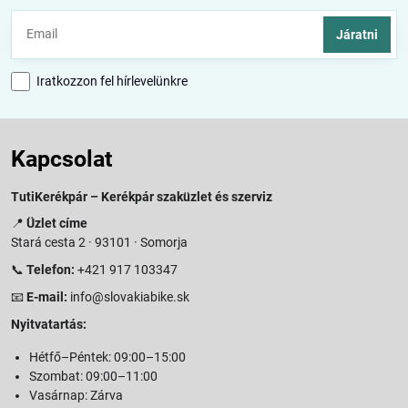
Járatni
Iratkozzon fel hírlevelünkre
Kapcsolat
TutiKerékpár – Kerékpár szaküzlet és szerviz
📍
Üzlet címe
Stará cesta 2 · 93101 · Somorja
📞
Telefon:
+421 917 103347
📧
E-mail:
info@slovakiabike.sk
Nyitvatartás:
Hétfő–Péntek: 09:00–15:00
Szombat: 09:00–11:00
Vasárnap: Zárva