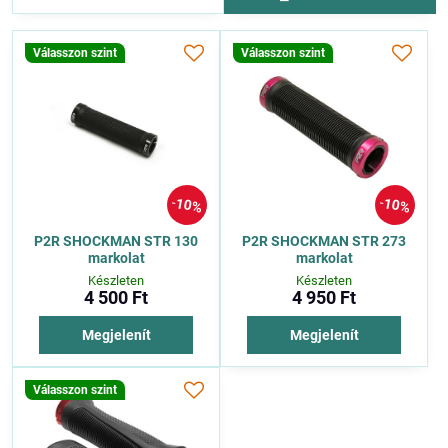
Válasszon szint
Válasszon szint
10%
10%
P2R SHOCKMAN STR 130
P2R SHOCKMAN STR 273
markolat
markolat
Készleten
Készleten
4 500 Ft
4 950 Ft
Megjelenít
Megjelenít
Válasszon szint