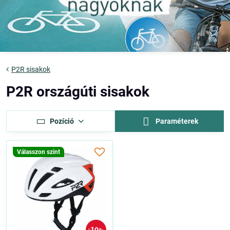
P2R sisakok
P2R országúti sisakok
Pozíció
Paraméterek
Válasszon szint