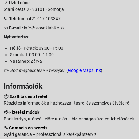
📍
Üzlet címe
Stará cesta 2 · 93101 · Somorja
📞
Telefon:
+421 917 103347
📧
E-mail:
info@slovakiabike.sk
Nyitvatartás:
Hétfő–Péntek: 09:00–15:00
Szombat: 09:00–11:00
Vasárnap: Zárva
👉
Bolt megtekintése a térképen
(
Google Maps link
)
Információk
📦
Szállítás és átvétel
Részletes információk a házhozszállításról és személyes átvételről.
💳
Fizetési módok
Bankkártya, utánvét, előre utalás – biztonságos fizetési lehetőségek.
🔧
Garancia és szerviz
Gyári garancia + professzionális kerékpárszerviz.