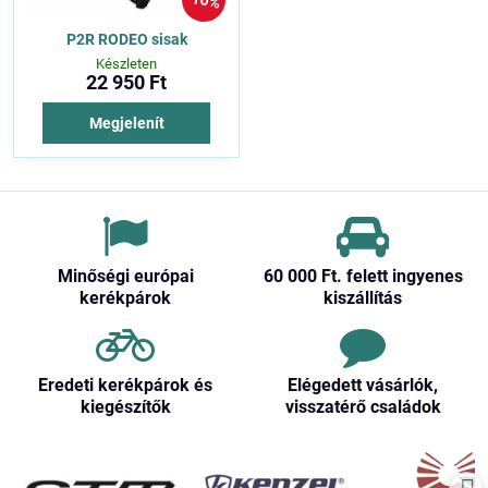
10%
P2R RODEO sisak
Készleten
22 950 Ft
Megjelenít
Minőségi európai
60 000 Ft​. felett ingyenes
kerékpárok
kiszállítás
Eredeti kerékpárok és
Elégedett vásárlók,
kiegészítők
visszatérő családok