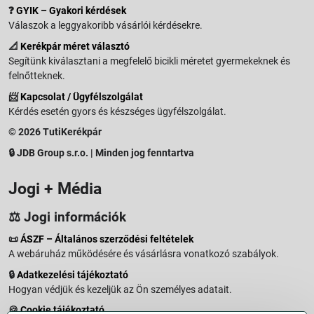
❓
GYIK – Gyakori kérdések
Válaszok a leggyakoribb vásárlói kérdésekre.
📐
Kerékpár méret választó
Segítünk kiválasztani a megfelelő bicikli méretet gyermekeknek és
felnőtteknek.
📨
Kapcsolat / Ügyfélszolgálat
Kérdés esetén gyors és készséges ügyfélszolgálat.
© 2026 TutiKerékpár
🔒 JDB Group s.r.o. | Minden jog fenntartva
Jogi + Média
⚖️ Jogi információk
📜
ÁSZF – Általános szerződési feltételek
A webáruház működésére és vásárlásra vonatkozó szabályok.
🔒
Adatkezelési tájékoztató
Hogyan védjük és kezeljük az Ön személyes adatait.
🍪
Cookie tájékoztató