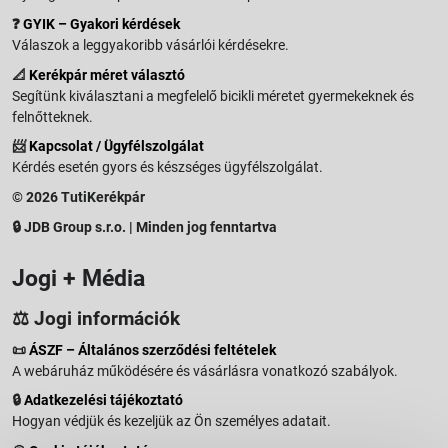
❓
GYIK – Gyakori kérdések
Válaszok a leggyakoribb vásárlói kérdésekre.
📐
Kerékpár méret választó
Segítünk kiválasztani a megfelelő bicikli méretet gyermekeknek és
felnőtteknek.
📨
Kapcsolat / Ügyfélszolgálat
Kérdés esetén gyors és készséges ügyfélszolgálat.
© 2026 TutiKerékpár
🔒 JDB Group s.r.o. | Minden jog fenntartva
Jogi + Média
⚖️ Jogi információk
📜
ÁSZF – Általános szerződési feltételek
A webáruház működésére és vásárlásra vonatkozó szabályok.
🔒
Adatkezelési tájékoztató
Hogyan védjük és kezeljük az Ön személyes adatait.