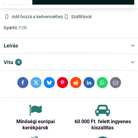
Add hozzá a kedvencekhez
Szállítások
Gyártó:
P2R
Leírás
Vita
0
Facebook
Twitter
Bluesky
Pinterest
Reddit
LinkedIn
WhatsApp
E-
mail
Minőségi európai
60 000 Ft​. felett ingyenes
kerékpárok
kiszállítás