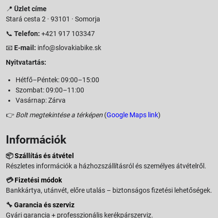
📍
Üzlet címe
Stará cesta 2 · 93101 · Somorja
📞
Telefon:
+421 917 103347
📧
E-mail:
info@slovakiabike.sk
Nyitvatartás:
Hétfő–Péntek: 09:00–15:00
Szombat: 09:00–11:00
Vasárnap: Zárva
👉
Bolt megtekintése a térképen
(
Google Maps link
)
Információk
📦
Szállítás és átvétel
Részletes információk a házhozszállításról és személyes átvételről.
💳
Fizetési módok
Bankkártya, utánvét, előre utalás – biztonságos fizetési lehetőségek.
🔧
Garancia és szerviz
Gyári garancia + professzionális kerékpárszerviz.