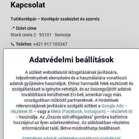
Kapcsolat
TutiKerékpár – Kerékpár szaküzlet és szerviz
📍
Üzlet címe
Stará cesta 2 · 93101 · Somorja
📞
Telefon:
+421 917 103347
📧
E-mail:
info@slovakiabike.sk
Adatvédelmi beállítások
Nyitvatartás:
A sütiket weboldalunk látogatásának javítására,
Hétfő–Péntek: 09:00–15:00
teljesítményének elemzésére és a használatára vonatkozó
Szombat: 09:00–11:00
adatok gyűjtésére használjuk. Ehhez harmadik felek eszközeit és
Vasárnap: Zárva
szolgáltatásait is igénybe vehetjük, és az összegyűjtött adatok
továbbításra kerülhetnek EU-beli, amerikai vagy más
👉
Bolt megtekintése a térképen
(
Google Maps link
)
országokban működő partnereknek. A hirdetések
relevanciájának javítására szolgáló sütiket a
Google Ads –
részletek itt
– vagy a
Meta (Facebook, Instagram) – részletek itt
– használja. Az „Összes süti elfogadása" gombra kattintva
hozzájárul az ilyen adatkezeléshez. Az alábbiakban részletes
információkat talál, illetve módosíthatja beállításait.
Személyes adatok védelmére vonatkozó szabályzat