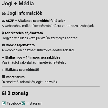
Jogi + Média
⚖️ Jogi információk
📜
ÁSZF – Általános szerződési feltételek
A webáruház működésére és vásárlásra vonatkozó szabályok.
🔒
Adatkezelési tájékoztató
Hogyan védjük és kezeljük az Ön személyes adatait.
🍪
Cookie tájékoztató
A weboldalon használt sütikről és adatkezelésről.
↩️
Elállási jog – 14 napos visszaküldés
Vásárlástól való elállás menete és feltételei.
↩️
Elállás a szerződéstől
🏢
Impresszum
Üzemeltetői adatok és jogi tudnivalók.
🔐
Biztonság
Facebook
Instagram