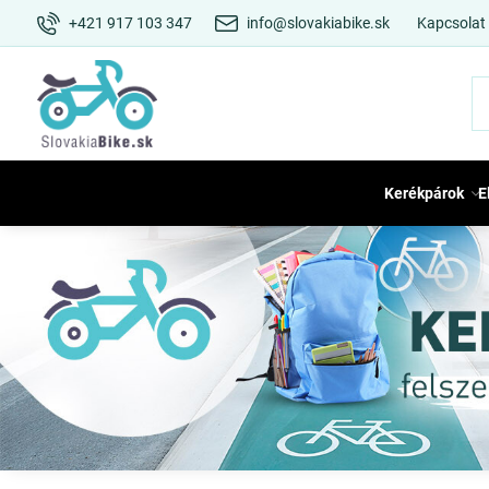
+421 917 103 347
info@slovakiabike.sk
Kapcsolat
Kerékpárok
E