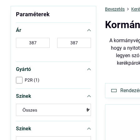
Bevezetés
Keré
Paraméterek
Kormán
Ár
A kormányvég-
-
-
hogy a nyito
tól:
ig:
legyen szó
kerékpárok
Gyártó
P2R (1)
Rendezés 
Színek
Színek