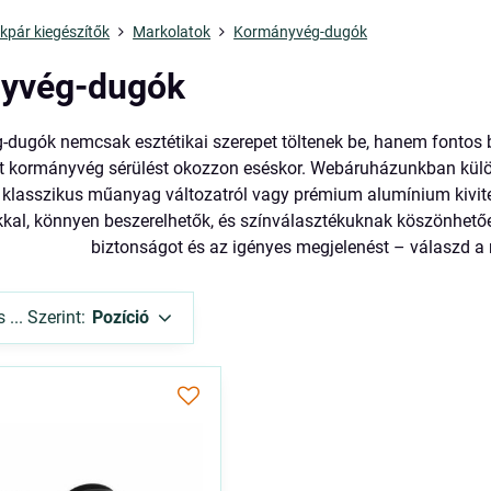
kpár kiegészítők
Markolatok
Kormányvég-dugók
yvég-dugók
dugók nemcsak esztétikai szerepet töltenek be, hanem fontos 
tt kormányvég sérülést okozzon eséskor. Webáruházunkban kül
 klasszikus műanyag változatról vagy prémium alumínium kivitelr
kal, könnyen beszerelhetők, és színválasztékuknak köszönhetően
biztonságot és az igényes megjelenést – válaszd 
... Szerint:
Pozíció