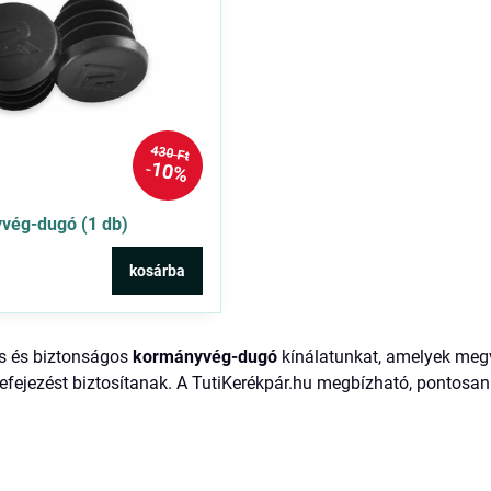
430 Ft
10%
vég-dugó (1 db)
kosárba
ós és biztonságos
kormányvég-dugó
kínálatunkat, amelyek megv
efejezést biztosítanak. A TutiKerékpár.hu megbízható, pontosan 