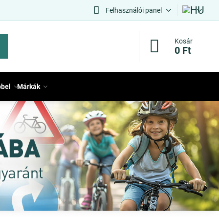
Felhasználói panel
Kosár
0 Ft
bbel
Márkák