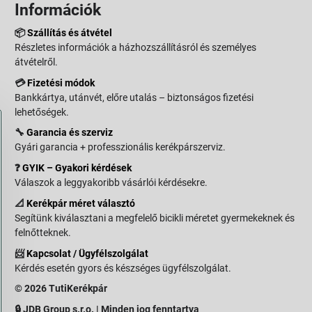
Információk
📦
Szállítás és átvétel
Részletes információk a házhozszállításról és személyes
átvételről.
💳
Fizetési módok
Bankkártya, utánvét, előre utalás – biztonságos fizetési
lehetőségek.
🔧
Garancia és szerviz
Gyári garancia + professzionális kerékpárszerviz.
❓
GYIK – Gyakori kérdések
Válaszok a leggyakoribb vásárlói kérdésekre.
📐
Kerékpár méret választó
Segítünk kiválasztani a megfelelő bicikli méretet gyermekeknek és
felnőtteknek.
📨
Kapcsolat / Ügyfélszolgálat
Kérdés esetén gyors és készséges ügyfélszolgálat.
© 2026 TutiKerékpár
🔒 JDB Group s.r.o. | Minden jog fenntartva