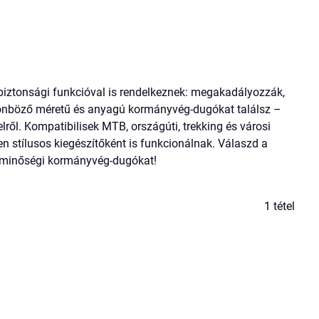
biztonsági funkcióval is rendelkeznek: megakadályozzák,
önböző méretű és anyagú kormányvég-dugókat találsz –
ől. Kompatibilisek MTB, országúti, trekking és városi
 stílusos kiegészítőként is funkcionálnak. Válaszd a
a minőségi kormányvég-dugókat!
1
tétel