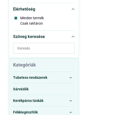
Elérhetőség
Minden termék
Csak raktáron
Szöveg keresése
Keresés
a
szűrési
eredmények
Kategóriák
között
teljes
Tubeless rendszerek
szövegben
Sárvédők
Kerékpáros táskák
Fékkiegészítők