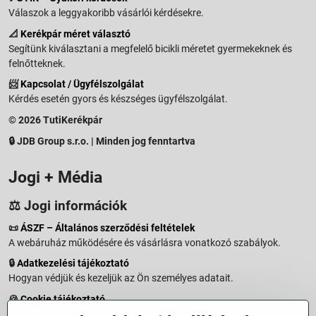
Válaszok a leggyakoribb vásárlói kérdésekre.
📐
Kerékpár méret választó
Segítünk kiválasztani a megfelelő bicikli méretet gyermekeknek és
felnőtteknek.
📨
Kapcsolat / Ügyfélszolgálat
Kérdés esetén gyors és készséges ügyfélszolgálat.
© 2026 TutiKerékpár
🔒 JDB Group s.r.o. | Minden jog fenntartva
Jogi + Média
⚖️ Jogi információk
📜
ÁSZF – Általános szerződési feltételek
A webáruház működésére és vásárlásra vonatkozó szabályok.
🔒
Adatkezelési tájékoztató
Hogyan védjük és kezeljük az Ön személyes adatait.
🍪
Cookie tájékoztató
A weboldalon használt sütikről és adatkezelésről.