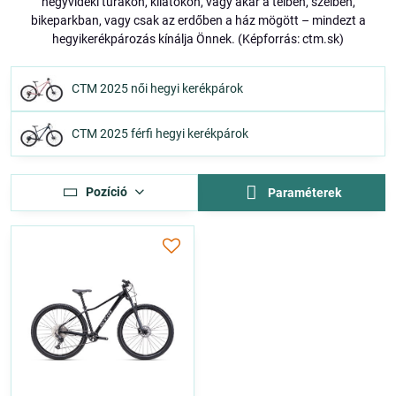
hegyvidéki túrákon, kilátókon, vagy akár a télben, szélben,
bikeparkban, vagy csak az erdőben a ház mögött – mindezt a
hegyikerékpározás kínálja Önnek. (Képforrás: ctm.sk)
CTM 2025 női hegyi kerékpárok
CTM 2025 férfi hegyi kerékpárok
Pozíció
Paraméterek