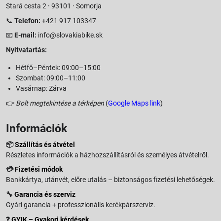
Stará cesta 2 · 93101 · Somorja
📞
Telefon:
+421 917 103347
📧
E-mail:
info@slovakiabike.sk
Nyitvatartás:
Hétfő–Péntek: 09:00–15:00
Szombat: 09:00–11:00
Vasárnap: Zárva
👉
Bolt megtekintése a térképen
(
Google Maps link
)
Információk
📦
Szállítás és átvétel
Részletes információk a házhozszállításról és személyes átvételről.
💳
Fizetési módok
Bankkártya, utánvét, előre utalás – biztonságos fizetési lehetőségek.
🔧
Garancia és szerviz
Gyári garancia + professzionális kerékpárszerviz.
❓
GYIK – Gyakori kérdések