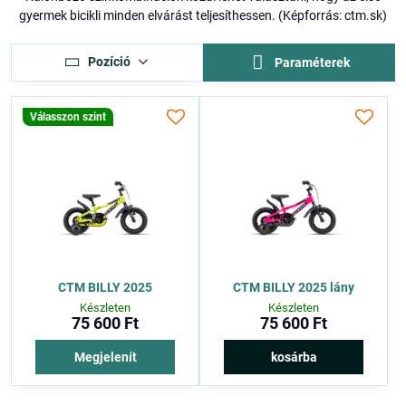
gyermek bicikli minden elvárást teljesíthessen. (Képforrás: ctm.sk)
Pozíció
Paraméterek
Válasszon szint
CTM BILLY 2025
CTM BILLY 2025 lány
Készleten
Készleten
75 600 Ft
75 600 Ft
Megjelenít
kosárba