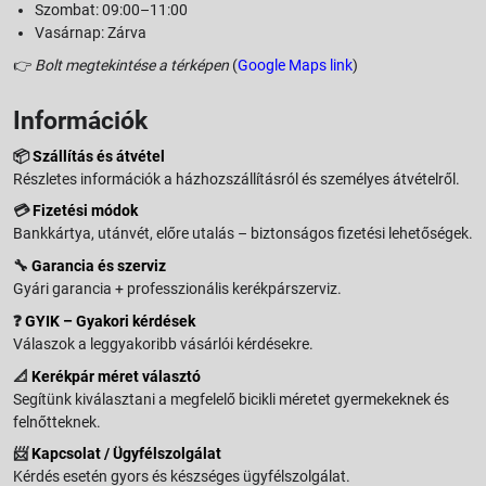
Szombat: 09:00–11:00
Vasárnap: Zárva
👉
Bolt megtekintése a térképen
(
Google Maps link
)
Információk
📦
Szállítás és átvétel
Részletes információk a házhozszállításról és személyes átvételről.
💳
Fizetési módok
Bankkártya, utánvét, előre utalás – biztonságos fizetési lehetőségek.
🔧
Garancia és szerviz
Gyári garancia + professzionális kerékpárszerviz.
❓
GYIK – Gyakori kérdések
Válaszok a leggyakoribb vásárlói kérdésekre.
📐
Kerékpár méret választó
Segítünk kiválasztani a megfelelő bicikli méretet gyermekeknek és
felnőtteknek.
📨
Kapcsolat / Ügyfélszolgálat
Kérdés esetén gyors és készséges ügyfélszolgálat.