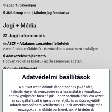
© 2026 TutiKerékpár
🔒 JDB Group s.r.o. | Minden jog fenntartva
Jogi + Média
⚖️ Jogi információk
📜
ÁSZF – Általános szerződési feltételek
A webáruház működésére és vásárlásra vonatkozó szabályok.
🔒
Adatkezelési tájékoztató
Hogyan védjük és kezeljük az Ön személyes adatait.
🍪
Cookie tájékoztató
A weboldalon használt sütikről és adatkezelésről.
Adatvédelmi beállítások
↩️
Elállási jog – 14 napos visszaküldés
Vásárlástól való elállás menete és feltételei.
A sütiket weboldalunk látogatásának javítására,
teljesítményének elemzésére és a használatára vonatkozó
↩️
Elállás a szerződéstől
adatok gyűjtésére használjuk. Ehhez harmadik felek eszközeit
és szolgáltatásait is igénybe vehetjük, és az összegyűjtött
🏢
Impresszum
adatok továbbításra kerülhetnek EU-beli, amerikai vagy más
Üzemeltetői adatok és jogi tudnivalók.
országokban működő partnereknek. A hirdetések