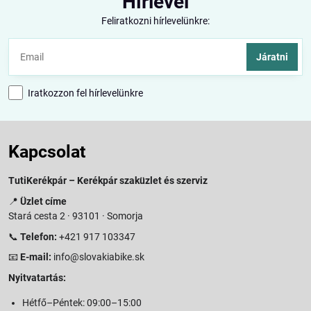
Hírlevél
Feliratkozni hírlevelünkre:
Járatni
Iratkozzon fel hírlevelünkre
Kapcsolat
TutiKerékpár – Kerékpár szaküzlet és szerviz
📍
Üzlet címe
Stará cesta 2 · 93101 · Somorja
📞
Telefon:
+421 917 103347
📧
E-mail:
info@slovakiabike.sk
Nyitvatartás:
Hétfő–Péntek: 09:00–15:00