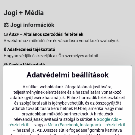
Jogi + Média
⚖️ Jogi információk
📜
ÁSZF – Általános szerződési feltételek
A webáruház működésére és vásárlásra vonatkozó szabályok.
🔒
Adatkezelési tájékoztató
Hogyan védjük és kezeljük az Ön személyes adatait.
🍪
Cookie tájékoztató
A weboldalon használt sütikről és adatkezelésről.
Adatvédelmi beállítások
↩️
Elállási jog – 14 napos visszaküldés
Vásárlástól való elállás menete és feltételei.
A sütiket weboldalunk látogatásának javítására,
teljesítményének elemzésére és a használatára vonatkozó
↩️
Elállás a szerződéstől
adatok gyűjtésére használjuk. Ehhez harmadik felek eszközeit
és szolgáltatásait is igénybe vehetjük, és az összegyűjtött
🏢
Impresszum
adatok továbbításra kerülhetnek EU-beli, amerikai vagy más
Üzemeltetői adatok és jogi tudnivalók.
országokban működő partnereknek. A hirdetések
relevanciájának javítására szolgáló sütiket a
Google Ads –
🔐
Biztonság
részletek itt
– vagy a
Meta (Facebook, Instagram) – részletek itt
– használja. Az „Összes süti elfogadása" gombra kattintva