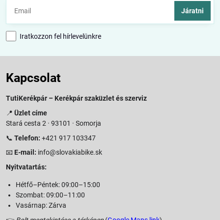
Járatni
Iratkozzon fel hírlevelünkre
Kapcsolat
TutiKerékpár – Kerékpár szaküzlet és szerviz
📍
Üzlet címe
Stará cesta 2 · 93101 · Somorja
📞
Telefon:
+421 917 103347
📧
E-mail:
info@slovakiabike.sk
Nyitvatartás:
Hétfő–Péntek: 09:00–15:00
Szombat: 09:00–11:00
Vasárnap: Zárva
👉
Bolt megtekintése a térképen
(
Google Maps link
)