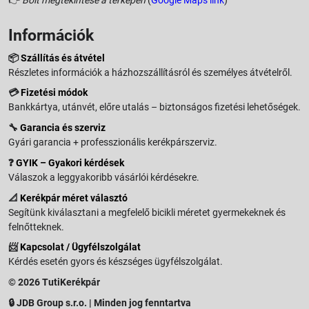
Információk
📦
Szállítás és átvétel
Részletes információk a házhozszállításról és személyes átvételről.
💳
Fizetési módok
Bankkártya, utánvét, előre utalás – biztonságos fizetési lehetőségek.
🔧
Garancia és szerviz
Gyári garancia + professzionális kerékpárszerviz.
❓
GYIK – Gyakori kérdések
Válaszok a leggyakoribb vásárlói kérdésekre.
📐
Kerékpár méret választó
Segítünk kiválasztani a megfelelő bicikli méretet gyermekeknek és
felnőtteknek.
📨
Kapcsolat / Ügyfélszolgálat
Kérdés esetén gyors és készséges ügyfélszolgálat.
© 2026 TutiKerékpár
🔒 JDB Group s.r.o. | Minden jog fenntartva