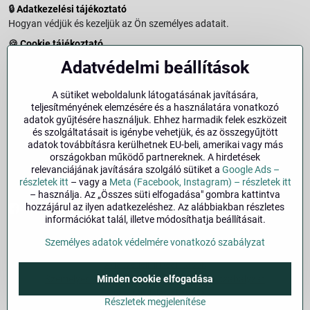
🔒
Adatkezelési tájékoztató
Hogyan védjük és kezeljük az Ön személyes adatait.
🍪
Cookie tájékoztató
A weboldalon használt sütikről és adatkezelésről.
Adatvédelmi beállítások
↩️
Elállási jog – 14 napos visszaküldés
Vásárlástól való elállás menete és feltételei.
A sütiket weboldalunk látogatásának javítására,
teljesítményének elemzésére és a használatára vonatkozó
↩️
Elállás a szerződéstől
adatok gyűjtésére használjuk. Ehhez harmadik felek eszközeit
és szolgáltatásait is igénybe vehetjük, és az összegyűjtött
🏢
Impresszum
adatok továbbításra kerülhetnek EU-beli, amerikai vagy más
Üzemeltetői adatok és jogi tudnivalók.
országokban működő partnereknek. A hirdetések
relevanciájának javítására szolgáló sütiket a
Google Ads –
🔐
Biztonság
részletek itt
– vagy a
Meta (Facebook, Instagram) – részletek itt
– használja. Az „Összes süti elfogadása" gombra kattintva
hozzájárul az ilyen adatkezeléshez. Az alábbiakban részletes
Facebook
Instagram
információkat talál, illetve módosíthatja beállításait.
Személyes adatok védelmére vonatkozó szabályzat
©
2026
Szerzői jog
Adatvédelmi beállítások
Személyes adatok védelmére vonatkozó szabályzat
Minden cookie elfogadása
A megrendelés állapota
Részletek megjelenítése
Alapján készült:
BiznisWeb.sk