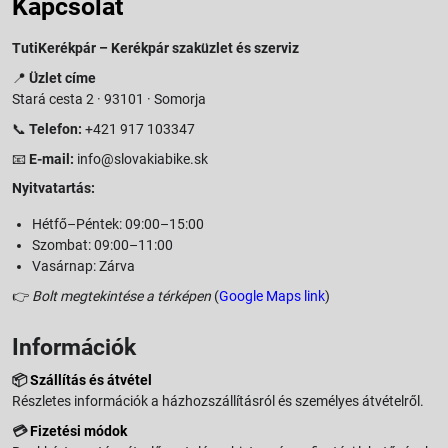
Kapcsolat
TutiKerékpár – Kerékpár szaküzlet és szerviz
📍
Üzlet címe
Stará cesta 2 · 93101 · Somorja
📞
Telefon:
+421 917 103347
📧
E-mail:
info@slovakiabike.sk
Nyitvatartás:
Hétfő–Péntek: 09:00–15:00
Szombat: 09:00–11:00
Vasárnap: Zárva
👉
Bolt megtekintése a térképen
(
Google Maps link
)
Információk
📦
Szállítás és átvétel
Részletes információk a házhozszállításról és személyes átvételről.
💳
Fizetési módok