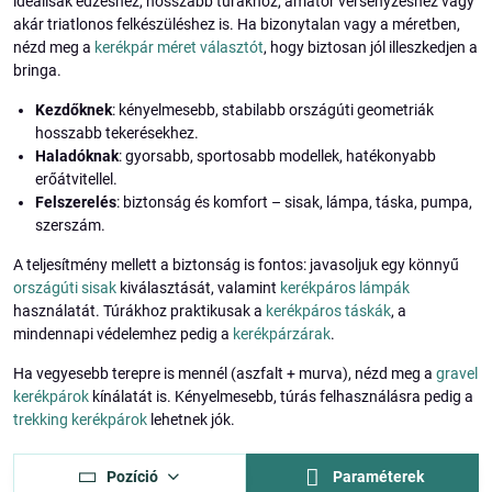
ideálisak edzéshez, hosszabb túrákhoz, amatőr versenyzéshez vagy
akár triatlonos felkészüléshez is. Ha bizonytalan vagy a méretben,
nézd meg a
kerékpár méret választót
, hogy biztosan jól illeszkedjen a
bringa.
Kezdőknek
: kényelmesebb, stabilabb országúti geometriák
hosszabb tekerésekhez.
Haladóknak
: gyorsabb, sportosabb modellek, hatékonyabb
erőátvitellel.
Felszerelés
: biztonság és komfort – sisak, lámpa, táska, pumpa,
szerszám.
A teljesítmény mellett a biztonság is fontos: javasoljuk egy könnyű
országúti sisak
kiválasztását, valamint
kerékpáros lámpák
használatát. Túrákhoz praktikusak a
kerékpáros táskák
, a
mindennapi védelemhez pedig a
kerékpárzárak
.
Ha vegyesebb terepre is mennél (aszfalt + murva), nézd meg a
gravel
kerékpárok
kínálatát is. Kényelmesebb, túrás felhasználásra pedig a
trekking kerékpárok
lehetnek jók.
Pozíció
Paraméterek