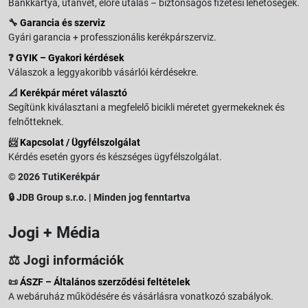
Bankkártya, utánvét, előre utalás – biztonságos fizetési lehetőségek.
🔧
Garancia és szerviz
Gyári garancia + professzionális kerékpárszerviz.
❓
GYIK – Gyakori kérdések
Válaszok a leggyakoribb vásárlói kérdésekre.
📐
Kerékpár méret választó
Segítünk kiválasztani a megfelelő bicikli méretet gyermekeknek és
felnőtteknek.
📨
Kapcsolat / Ügyfélszolgálat
Kérdés esetén gyors és készséges ügyfélszolgálat.
© 2026 TutiKerékpár
🔒 JDB Group s.r.o. | Minden jog fenntartva
Jogi + Média
⚖️ Jogi információk
📜
ÁSZF – Általános szerződési feltételek
A webáruház működésére és vásárlásra vonatkozó szabályok.