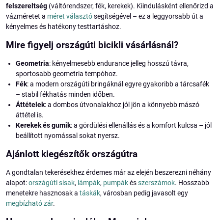
felszereltség
(váltórendszer, fék, kerekek). Kiindulásként ellenőrizd a
vázméretet a
méret választó
segítségével – ez a leggyorsabb út a
kényelmes és hatékony testtartáshoz.
Mire figyelj országúti bicikli vásárlásnál?
Geometria
: kényelmesebb endurance jelleg hosszú távra,
sportosabb geometria tempóhoz.
Fék
: a modern országúti bringáknál egyre gyakoribb a tárcsafék
– stabil fékhatás minden időben.
Áttételek
: a dombos útvonalakhoz jól jön a könnyebb mászó
áttétel is.
Kerekek és gumik
: a gördülési ellenállás és a komfort kulcsa – jól
beállított nyomással sokat nyersz.
Ajánlott kiegészítők országútra
A gondtalan tekerésekhez érdemes már az elején beszerezni néhány
alapot:
országúti sisak
,
lámpák
,
pumpák
és
szerszámok
. Hosszabb
menetekre hasznosak a
táskák
, városban pedig javasolt egy
megbízható zár
.