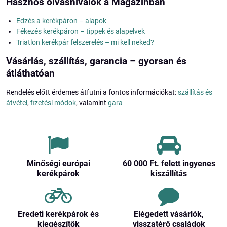
Hasznos olvasnivalók a Magazinban
Edzés a kerékpáron – alapok
Fékezés kerékpáron – tippek és alapelvek
Triatlon kerékpár felszerelés – mi kell neked?
Vásárlás, szállítás, garancia – gyorsan és
átláthatóan
Rendelés előtt érdemes átfutni a fontos információkat:
szállítás és
átvétel
,
fizetési módok
, valamint
gara
Minőségi európai
60 000 Ft​. felett ingyenes
kerékpárok
kiszállítás
Eredeti kerékpárok és
Elégedett vásárlók,
kiegészítők
visszatérő családok