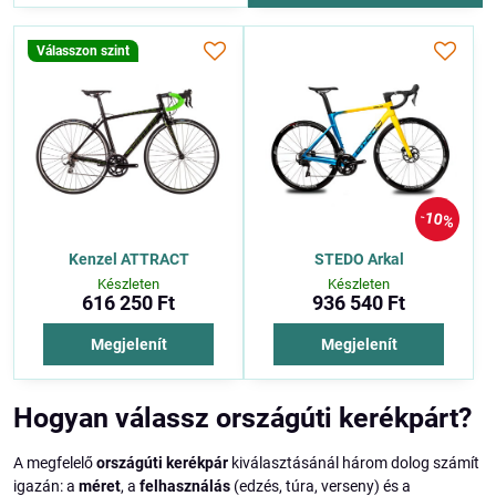
Válasszon szint
10%
Kenzel ATTRACT
STEDO Arkal
Készleten
Készleten
616 250 Ft
936 540 Ft
Megjelenít
Megjelenít
Hogyan válassz országúti kerékpárt?
A megfelelő
országúti kerékpár
kiválasztásánál három dolog számít
igazán: a
méret
, a
felhasználás
(edzés, túra, verseny) és a