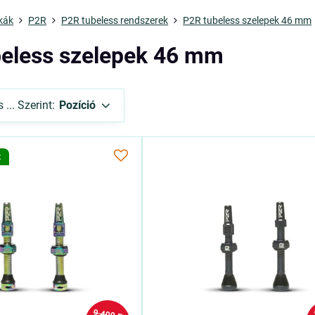
kák
P2R
P2R tubeless rendszerek
P2R tubeless szelepek 46 mm
eless szelepek 46 mm
... Szerint:
Pozíció
t