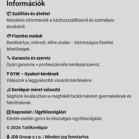
Információk
📦
Szállítás és átvétel
Részletes információk a házhozszállításról és személyes
átvételről.
💳
Fizetési módok
Bankkártya, utánvét, előre utalás – biztonságos fizetési
lehetőségek.
🔧
Garancia és szerviz
Gyári garancia + professzionális kerékpárszerviz.
❓
GYIK – Gyakori kérdések
Válaszok a leggyakoribb vásárlói kérdésekre.
📐
Kerékpár méret választó
Segítünk kiválasztani a megfelelő bicikli méretet gyermekeknek és
felnőtteknek.
📨
Kapcsolat / Ügyfélszolgálat
Kérdés esetén gyors és készséges ügyfélszolgálat.
© 2026 TutiKerékpár
🔒 JDB Group s.r.o. | Minden jog fenntartva