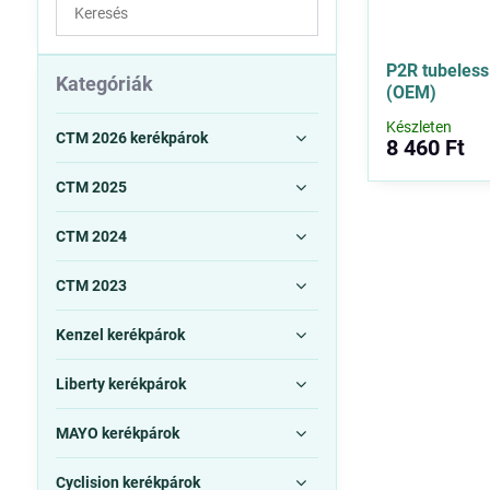
Keresés
a
szűrési
P2R tubeles
eredmények
Kategóriák
(OEM)
között
Készleten
teljes
CTM 2026 kerékpárok
8 460 Ft
szövegben
CTM 2025
CTM 2024
CTM 2023
Kenzel kerékpárok
Liberty kerékpárok
MAYO kerékpárok
Cyclision kerékpárok