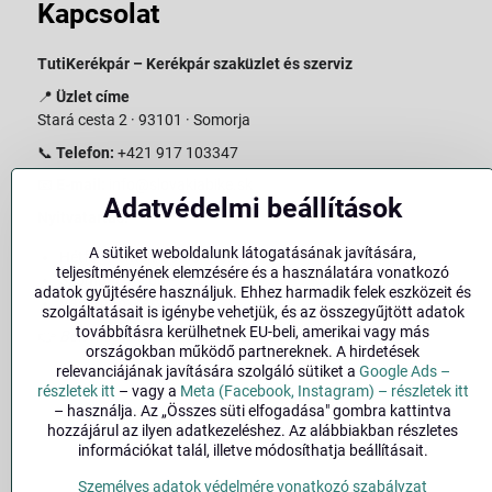
Kapcsolat
TutiKerékpár – Kerékpár szaküzlet és szerviz
📍
Üzlet címe
Stará cesta 2 · 93101 · Somorja
📞
Telefon:
+421 917 103347
📧
E-mail:
info@slovakiabike.sk
Adatvédelmi beállítások
Nyitvatartás:
A sütiket weboldalunk látogatásának javítására,
Hétfő–Péntek: 09:00–15:00
teljesítményének elemzésére és a használatára vonatkozó
Szombat: 09:00–11:00
adatok gyűjtésére használjuk. Ehhez harmadik felek eszközeit és
Vasárnap: Zárva
szolgáltatásait is igénybe vehetjük, és az összegyűjtött adatok
továbbításra kerülhetnek EU-beli, amerikai vagy más
👉
Bolt megtekintése a térképen
(
Google Maps link
)
országokban működő partnereknek. A hirdetések
relevanciájának javítására szolgáló sütiket a
Google Ads –
részletek itt
– vagy a
Meta (Facebook, Instagram) – részletek itt
– használja. Az „Összes süti elfogadása" gombra kattintva
hozzájárul az ilyen adatkezeléshez. Az alábbiakban részletes
információkat talál, illetve módosíthatja beállításait.
Személyes adatok védelmére vonatkozó szabályzat