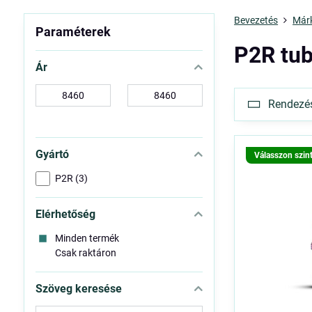
Bevezetés
Már
Paraméterek
P2R tub
Ár
-
-
Rendezés 
tól:
ig:
Gyártó
Válasszon szin
P2R (3)
Elérhetőség
Minden termék
Csak raktáron
Szöveg keresése