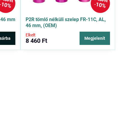
9 400 Ft
9 400 Ft
10%
10%
L 46 mm
P2R tömlő nélküli szelep FR-11C, AL,
46 mm, (OEM)
Elkelt
sárba
Megjelenít
8 460 Ft