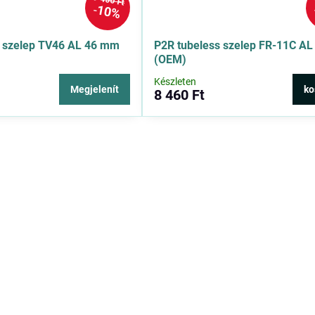
9 400 Ft
10%
s szelep TV46 AL 46 mm
P2R tubeless szelep FR-11C A
(OEM)
Készleten
Megjelenít
ko
8 460 Ft