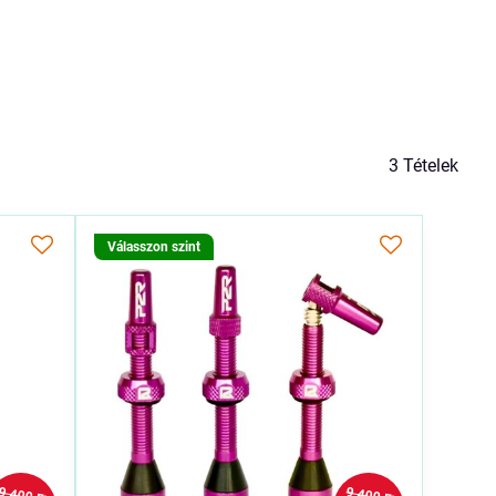
3
Tételek
Válasszon szint