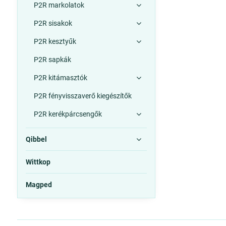
P2R markolatok
P2R sisakok
P2R kesztyűk
P2R sapkák
P2R kitámasztók
P2R fényvisszaverő kiegészítők
P2R kerékpárcsengők
Qibbel
Wittkop
Magped