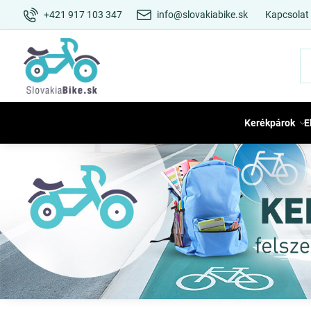
+421 917 103 347
info@slovakiabike.sk
Kapcsolat
Kerékpárok
E