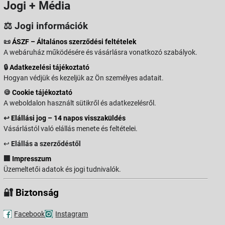
Jogi + Média
⚖️ Jogi információk
📜
ÁSZF – Általános szerződési feltételek
A webáruház működésére és vásárlásra vonatkozó szabályok.
🔒
Adatkezelési tájékoztató
Hogyan védjük és kezeljük az Ön személyes adatait.
🍪
Cookie tájékoztató
A weboldalon használt sütikről és adatkezelésről.
↩️
Elállási jog – 14 napos visszaküldés
Vásárlástól való elállás menete és feltételei.
↩️
Elállás a szerződéstől
🏢
Impresszum
Üzemeltetői adatok és jogi tudnivalók.
🔐
Biztonság
Facebook
Instagram