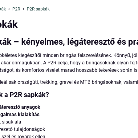
kák
P2R
P2R sapkák
pkák
ák – kényelmes, légáteresztő és pr
ökéletes kiegészítői minden bringás felszerelésének. Könnyű, j
t, akár önmagukban. A P2R célja, hogy a bringásoknak olyan fejf
adságot, és komfortos viselet marad hosszabb tekerések során is
eálisak országúti, trekking, gravel és MTB bringásoknak, vala
ak a P2R sapkák?
gáteresztő anyagok
galmas kialakítás
k sisak alá
vezető tulajdonságok
szél és rovarok ellen