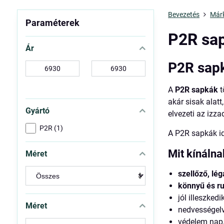
Bevezetés
Már
Paraméterek
P2R sa
Ár
P2R sapk
-
-
tól:
ig:
A
P2R sapkák
t
akár sisak alat
Gyártó
elvezeti az izz
P2R (1)
A P2R sapkák id
Mit kínáln
Méret
szellőző, lé
könnyű és ru
jól illeszkedi
Méret
nedvességel
védelem nap, 