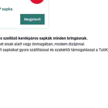
P sapka
Megjelenít
s szellőző kerékpáros sapkák minden bringásnak.
et sisak alatt vagy önmagában, modern dizájnnal.
R sapkákat gyors szállítással és szakértői támogatással a TutiK