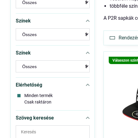
többféle szín
A P2R sapkák c
Színek
Rendezés 
Színek
Válasszon szin
Elérhetőség
Minden termék
Csak raktáron
Szöveg keresése
Keresés
a