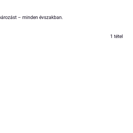
kpározást – minden évszakban.
1
tétel