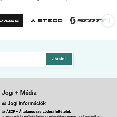
Járatni
Jogi + Média
⚖️ Jogi információk
📜
ÁSZF – Általános szerződési feltételek
A webáruház működésére és vásárlásra vonatkozó szabályok.