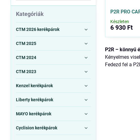
szűrési
P2R PRO CA
eredmények
Kategóriák
között
Készleten
6 930 Ft
teljes
CTM 2026 kerékpárok
szövegben
CTM 2025
P2R – könnyű é
Kényelmes visel
CTM 2024
Fedezd fel a P2
CTM 2023
Kenzel kerékpárok
Liberty kerékpárok
MAYO kerékpárok
Cyclision kerékpárok