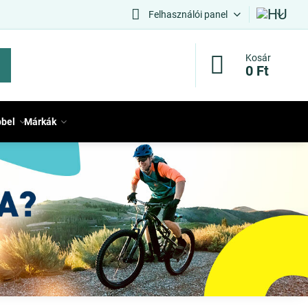
Felhasználói panel
Kosár
0 Ft
bbel
Márkák