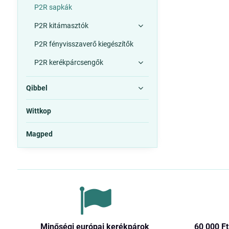
P2R sapkák
P2R kitámasztók
P2R fényvisszaverő kiegészítők
P2R kerékpárcsengők
Qibbel
Wittkop
Magped
Minőségi európai kerékpárok
60 000 Ft​