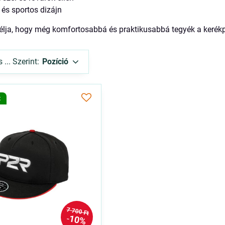
 és sportos dizájn
élja, hogy még komfortosabbá és praktikusabbá tegyék a keré
... Szerint:
Pozíció
t
7 700 Ft
10%