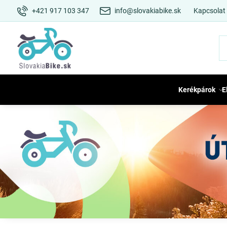
+421 917 103 347
info@slovakiabike.sk
Kapcsolat
Kerékpárok
E