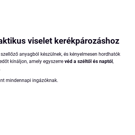
aktikus viselet kerékpározáshoz
ól szellőző anyagból készülnek, és kényelmesen hordhatók
edőt kínáljon, amely egyszerre
véd a széltől és naptól
,
.
mint mindennapi ingázóknak.