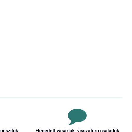
egészítők
Elégedett vásárlók, visszatérő családok