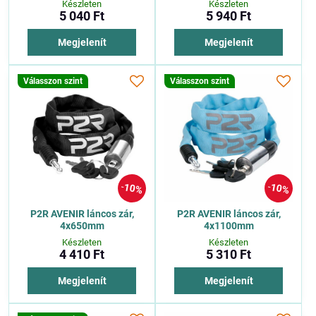
Készleten
Készleten
5 040 Ft
5 940 Ft
Megjelenít
Megjelenít
Válasszon szint
Válasszon szint
10%
10%
P2R AVENIR láncos zár,
P2R AVENIR láncos zár,
4x650mm
4x1100mm
Készleten
Készleten
4 410 Ft
5 310 Ft
Megjelenít
Megjelenít