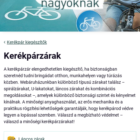
Kerékpár kiegészítők
Kerékpárzárak
A kerékpárzár elengedhetetlen kiegészítő, ha biztonságban
szeretnéd tudni bringádat otthon, munkahelyen vagy túrázás
közben. Webáruházunkban különböző típusú zárakat találsz –
spirálzárakat, U-lakatokat, láncos zárakat és kombinációs
megoldásokat –, amelyek különböző biztonsági szintet és kényelmet
kínálnak. A minőségi anyaghasználat, az erős mechanika és a
praktikus rögzítési lehetőségek garantálják, hogy kerékpárod védve
legyen a lopással szemben. Válaszd a megbízható védelmet –
válaszd a minőségi kerékpárzárakat!
Láncos zárak