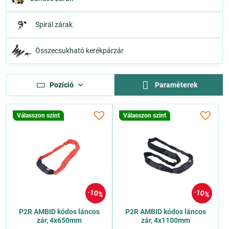
Spirál zárak
Összecsukható kerékpárzár
Pozíció
Paraméterek
Válasszon szint
Válasszon szint
10%
10%
P2R AMBID kódos láncos
P2R AMBID kódos láncos
zár, 4x650mm
zár, 4x1100mm