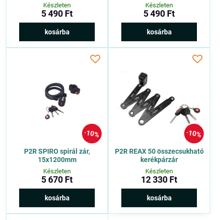
Készleten
Készleten
5 490 Ft
5 490 Ft
kosárba
kosárba
10%
10%
P2R SPIRO spirál zár,
P2R REAX 50 összecsukható
15x1200mm
kerékpárzár
Készleten
Készleten
5 670 Ft
12 330 Ft
kosárba
kosárba