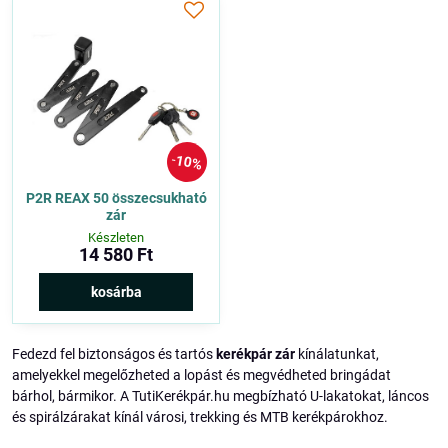
10%
P2R REAX 50 összecsukható
zár
Készleten
14 580 Ft
kosárba
Fedezd fel biztonságos és tartós
kerékpár zár
kínálatunkat,
amelyekkel megelőzheted a lopást és megvédheted bringádat
bárhol, bármikor. A TutiKerékpár.hu megbízható U-lakatokat, láncos
és spirálzárakat kínál városi, trekking és MTB kerékpárokhoz.