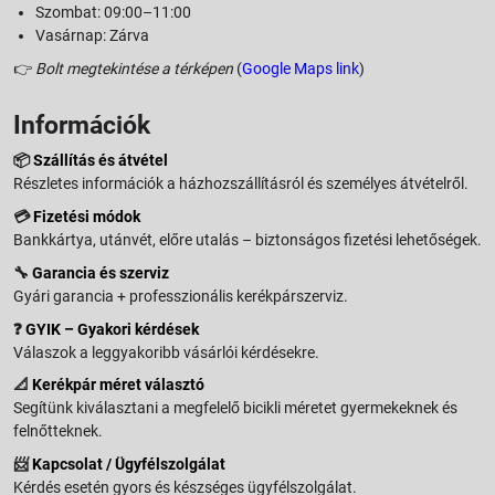
Szombat: 09:00–11:00
Vasárnap: Zárva
👉
Bolt megtekintése a térképen
(
Google Maps link
)
Információk
📦
Szállítás és átvétel
Részletes információk a házhozszállításról és személyes átvételről.
💳
Fizetési módok
Bankkártya, utánvét, előre utalás – biztonságos fizetési lehetőségek.
🔧
Garancia és szerviz
Gyári garancia + professzionális kerékpárszerviz.
❓
GYIK – Gyakori kérdések
Válaszok a leggyakoribb vásárlói kérdésekre.
📐
Kerékpár méret választó
Segítünk kiválasztani a megfelelő bicikli méretet gyermekeknek és
felnőtteknek.
📨
Kapcsolat / Ügyfélszolgálat
Kérdés esetén gyors és készséges ügyfélszolgálat.