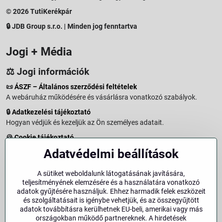
© 2026 TutiKerékpár
🔒 JDB Group s.r.o. | Minden jog fenntartva
Jogi + Média
⚖️ Jogi információk
📜
ÁSZF – Általános szerződési feltételek
A webáruház működésére és vásárlásra vonatkozó szabályok.
🔒
Adatkezelési tájékoztató
Hogyan védjük és kezeljük az Ön személyes adatait.
🍪
Cookie tájékoztató
A weboldalon használt sütikről és adatkezelésről.
Adatvédelmi beállítások
↩️
Elállási jog – 14 napos visszaküldés
Vásárlástól való elállás menete és feltételei.
A sütiket weboldalunk látogatásának javítására,
teljesítményének elemzésére és a használatára vonatkozó
↩️
Elállás a szerződéstől
adatok gyűjtésére használjuk. Ehhez harmadik felek eszközeit
és szolgáltatásait is igénybe vehetjük, és az összegyűjtött
🏢
Impresszum
adatok továbbításra kerülhetnek EU-beli, amerikai vagy más
Üzemeltetői adatok és jogi tudnivalók.
országokban működő partnereknek. A hirdetések