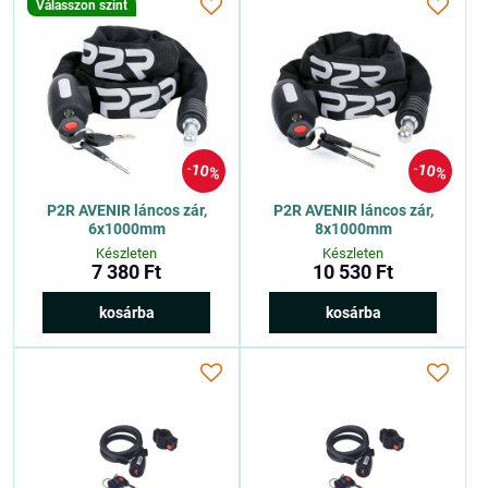
Válasszon szint
10%
10%
P2R AVENIR láncos zár,
P2R AVENIR láncos zár,
6x1000mm
8x1000mm
Készleten
Készleten
7 380 Ft
10 530 Ft
kosárba
kosárba