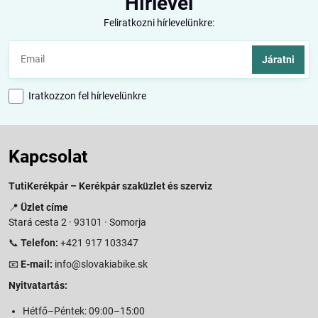
Hírlevél
Feliratkozni hírlevelünkre:
Járatni
Iratkozzon fel hírlevelünkre
Kapcsolat
TutiKerékpár – Kerékpár szaküzlet és szerviz
📍
Üzlet címe
Stará cesta 2 · 93101 · Somorja
📞
Telefon:
+421 917 103347
📧
E-mail:
info@slovakiabike.sk
Nyitvatartás:
Hétfő–Péntek: 09:00–15:00