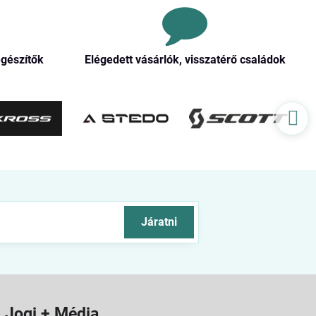
egészítők
Elégedett vásárlók, visszatérő családok
Járatni
Jogi + Média