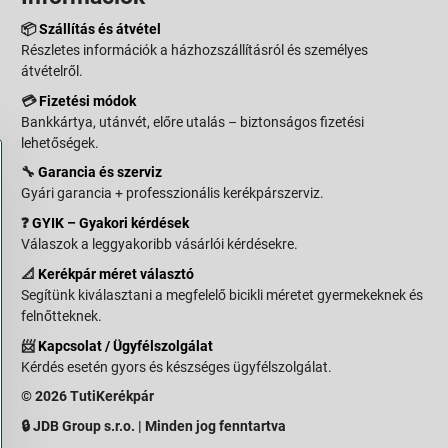
📦
Szállítás és átvétel
Részletes információk a házhozszállításról és személyes
átvételről.
💳
Fizetési módok
Bankkártya, utánvét, előre utalás – biztonságos fizetési
lehetőségek.
🔧
Garancia és szerviz
Gyári garancia + professzionális kerékpárszerviz.
❓
GYIK – Gyakori kérdések
Válaszok a leggyakoribb vásárlói kérdésekre.
📐
Kerékpár méret választó
Segítünk kiválasztani a megfelelő bicikli méretet gyermekeknek és
felnőtteknek.
📨
Kapcsolat / Ügyfélszolgálat
Kérdés esetén gyors és készséges ügyfélszolgálat.
© 2026 TutiKerékpár
🔒 JDB Group s.r.o. | Minden jog fenntartva