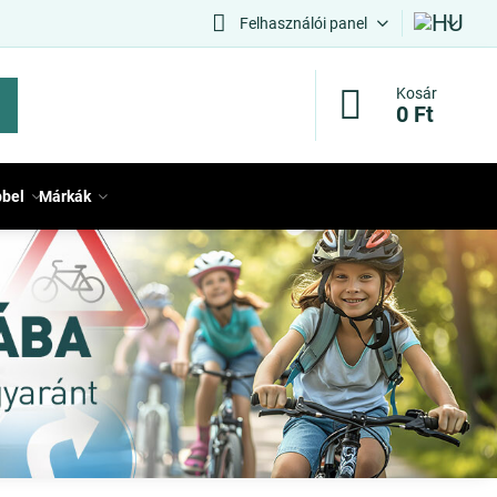
Felhasználói panel
Kosár
0 Ft
bbel
Márkák