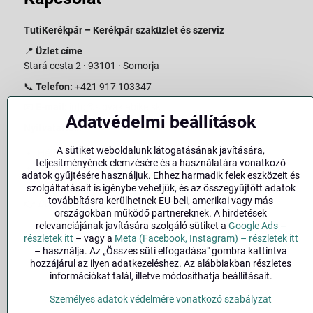
TutiKerékpár – Kerékpár szaküzlet és szerviz
📍
Üzlet címe
Stará cesta 2 · 93101 · Somorja
📞
Telefon:
+421 917 103347
📧
E-mail:
info@slovakiabike.sk
Adatvédelmi beállítások
Nyitvatartás:
A sütiket weboldalunk látogatásának javítására,
Hétfő–Péntek: 09:00–15:00
teljesítményének elemzésére és a használatára vonatkozó
Szombat: 09:00–11:00
adatok gyűjtésére használjuk. Ehhez harmadik felek eszközeit és
Vasárnap: Zárva
szolgáltatásait is igénybe vehetjük, és az összegyűjtött adatok
továbbításra kerülhetnek EU-beli, amerikai vagy más
👉
Bolt megtekintése a térképen
(
Google Maps link
)
országokban működő partnereknek. A hirdetések
relevanciájának javítására szolgáló sütiket a
Google Ads –
részletek itt
– vagy a
Meta (Facebook, Instagram) – részletek itt
– használja. Az „Összes süti elfogadása" gombra kattintva
hozzájárul az ilyen adatkezeléshez. Az alábbiakban részletes
információkat talál, illetve módosíthatja beállításait.
Személyes adatok védelmére vonatkozó szabályzat