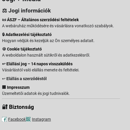
⚖️ Jogi információk
📜
ÁSZF – Általános szerződési feltételek
A webáruház működésére és vásárlásra vonatkozó szabályok.
🔒
Adatkezelési tájékoztató
Hogyan védjük és kezeljük az Ön személyes adatait.
🍪
Cookie tájékoztató
A weboldalon használt sütikről és adatkezelésről.
↩️
Elállási jog – 14 napos visszaküldés
Vásárlástól való elállás menete és feltételei.
↩️
Elállás a szerződéstől
🏢
Impresszum
Üzemeltetői adatok és jogi tudnivalók.
🔐
Biztonság
Facebook
Instagram