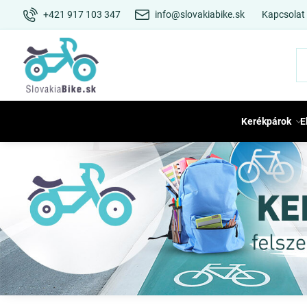
+421 917 103 347
info@slovakiabike.sk
Kapcsolat
Kerékpárok
E