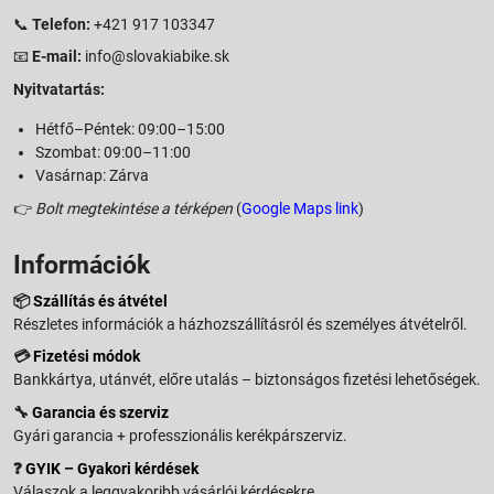
📞
Telefon:
+421 917 103347
📧
E-mail:
info@slovakiabike.sk
Nyitvatartás:
Hétfő–Péntek: 09:00–15:00
Szombat: 09:00–11:00
Vasárnap: Zárva
👉
Bolt megtekintése a térképen
(
Google Maps link
)
Információk
📦
Szállítás és átvétel
Részletes információk a házhozszállításról és személyes átvételről.
💳
Fizetési módok
Bankkártya, utánvét, előre utalás – biztonságos fizetési lehetőségek.
🔧
Garancia és szerviz
Gyári garancia + professzionális kerékpárszerviz.
❓
GYIK – Gyakori kérdések
Válaszok a leggyakoribb vásárlói kérdésekre.