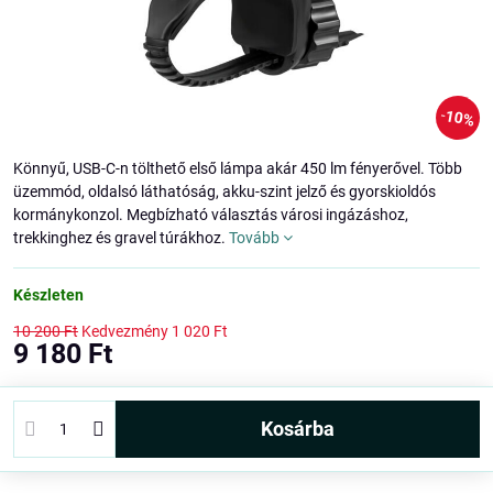
10%
Könnyű, USB-C-n tölthető első lámpa akár 450 lm fényerővel. Több
üzemmód, oldalsó láthatóság, akku-szint jelző és gyorskioldós
kormánykonzol. Megbízható választás városi ingázáshoz,
trekkinghez és gravel túrákhoz.
Tovább
Készleten
10 200 Ft
Kedvezmény
1 020 Ft
9 180 Ft
kosárba