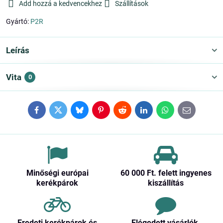
Add hozzá a kedvencekhez
Szállítások
Gyártó:
P2R
Leírás
Vita
0
Facebook
Twitter
Bluesky
Pinterest
Reddit
LinkedIn
WhatsApp
E-
mail
Minőségi európai
60 000 Ft​. felett ingyenes
kerékpárok
kiszállítás
Eredeti kerékpárok és
Elégedett vásárlók,