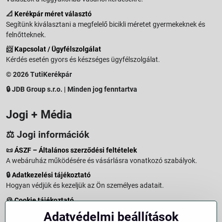
📐
Kerékpár méret választó
Segítünk kiválasztani a megfelelő bicikli méretet gyermekeknek és
felnőtteknek.
📨
Kapcsolat / Ügyfélszolgálat
Kérdés esetén gyors és készséges ügyfélszolgálat.
© 2026 TutiKerékpár
🔒 JDB Group s.r.o. | Minden jog fenntartva
Jogi + Média
⚖️ Jogi információk
📜
ÁSZF – Általános szerződési feltételek
A webáruház működésére és vásárlásra vonatkozó szabályok.
🔒
Adatkezelési tájékoztató
Hogyan védjük és kezeljük az Ön személyes adatait.
🍪
Cookie tájékoztató
A weboldalon használt sütikről és adatkezelésről.
Adatvédelmi beállítások