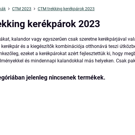
kák
CTM 2023
CTM trekking kerékpárok 2023
kking kerékpárok 2023
rákat, kalandor vagy egyszerűen csak szeretne kerékpárjával val
 kerékpár és a kiegészítők kombinációja otthonává teszi útközb
nkezőleg, ezeket a kerékpárokat azért fejlesztettük ki, hogy me
lményekkel és mindennapi kalandokkal más helyeken. Csak pakolj