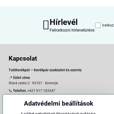
Hírlevél
Iratkoz
Feliratkozni hírlevelünkre:
Kapcsolat
TutiKerékpár – Kerékpár szaküzlet és szerviz
📍
Üzlet címe
Stará cesta 2 · 93101 · Somorja
📞
Telefon:
+421 917 103347
📧
E-mail:
info@slovakiabike.sk
Adatvédelmi beállítások
Nyitvatartás:
A sütiket weboldalunk látogatásának javítására,