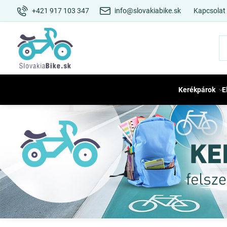
+421 917 103 347
info@slovakiabike.sk
Kapcsolat
Kerékpárok
E