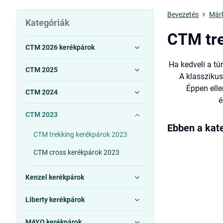
Bevezetés
Már
Kategóriák
CTM tre
CTM 2026 kerékpárok
Ha kedveli a tú
CTM 2025
A klasszikus
Éppen elle
CTM 2024
é
CTM 2023
CTM trekking kerékpárok 2023
CTM cross kerékpárok 2023
Kenzel kerékpárok
Liberty kerékpárok
MAYO kerékpárok