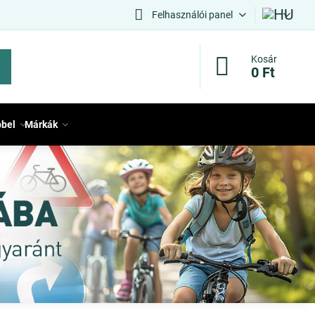
Felhasználói panel
Kosár
0 Ft
bbel
Márkák