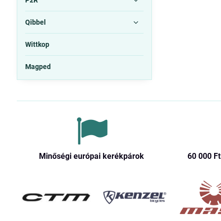
P2R
Qibbel
Wittkop
Magped
Minőségi európai kerékpárok
60 000 Ft​