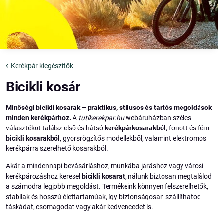
Kerékpár kiegészítők
Bicikli kosár
Minőségi bicikli kosarak – praktikus, stílusos és tartós megoldások
minden kerékpárhoz.
A
tutikerekpar.hu
webáruházban széles
választékot találsz első és hátsó
kerékpárkosarakból
, fonott és fém
bicikli kosarakból
, gyorsrögzítős modellekből, valamint elektromos
kerékpárra szerelhető kosarakból.
Akár a mindennapi bevásárláshoz, munkába járáshoz vagy városi
kerékpározáshoz keresel
bicikli kosarat
, nálunk biztosan megtalálod
a számodra legjobb megoldást. Termékeink könnyen felszerelhetők,
stabilak és hosszú élettartamúak, így biztonságosan szállíthatod
táskádat, csomagodat vagy akár kedvencedet is.