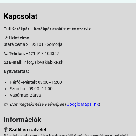
Kapcsolat
TutiKerékpár – Kerékpár szaküzlet és szerviz
📍
Üzlet címe
Stará cesta 2 · 93101 · Somorja
📞
Telefon:
+421 917 103347
📧
E-mail:
info@slovakiabike.sk
Nyitvatartás:
Hétfő–Péntek: 09:00–15:00
Szombat: 09:00–11:00
Vasárnap: Zárva
👉
Bolt megtekintése a térképen
(
Google Maps link
)
Információk
📦
Szállítás és átvétel
Részletes információk a házhozszállításról és személyes átvételről.