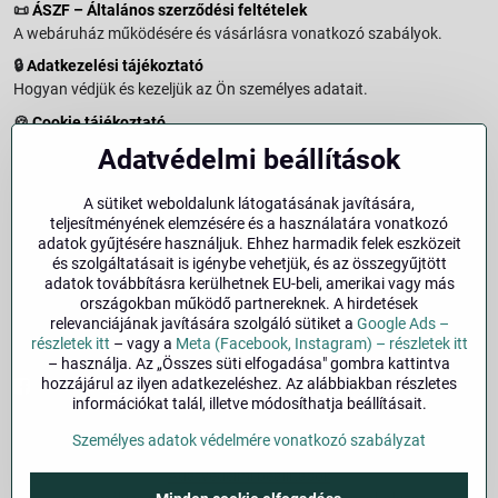
📜
ÁSZF – Általános szerződési feltételek
A webáruház működésére és vásárlásra vonatkozó szabályok.
🔒
Adatkezelési tájékoztató
Hogyan védjük és kezeljük az Ön személyes adatait.
🍪
Cookie tájékoztató
A weboldalon használt sütikről és adatkezelésről.
Adatvédelmi beállítások
↩️
Elállási jog – 14 napos visszaküldés
Vásárlástól való elállás menete és feltételei.
A sütiket weboldalunk látogatásának javítására,
teljesítményének elemzésére és a használatára vonatkozó
↩️
Elállás a szerződéstől
adatok gyűjtésére használjuk. Ehhez harmadik felek eszközeit
és szolgáltatásait is igénybe vehetjük, és az összegyűjtött
🏢
Impresszum
adatok továbbításra kerülhetnek EU-beli, amerikai vagy más
Üzemeltetői adatok és jogi tudnivalók.
országokban működő partnereknek. A hirdetések
relevanciájának javítására szolgáló sütiket a
Google Ads –
🔐
Biztonság
részletek itt
– vagy a
Meta (Facebook, Instagram) – részletek itt
– használja. Az „Összes süti elfogadása" gombra kattintva
hozzájárul az ilyen adatkezeléshez. Az alábbiakban részletes
Facebook
Instagram
információkat talál, illetve módosíthatja beállításait.
Személyes adatok védelmére vonatkozó szabályzat
©
2026
Szerzői jog
Adatvédelmi beállítások