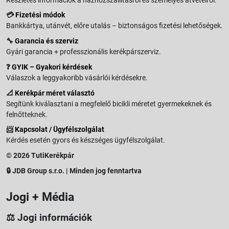
💳
Fizetési módok
Bankkártya, utánvét, előre utalás – biztonságos fizetési lehetőségek.
🔧
Garancia és szerviz
Gyári garancia + professzionális kerékpárszerviz.
❓
GYIK – Gyakori kérdések
Válaszok a leggyakoribb vásárlói kérdésekre.
📐
Kerékpár méret választó
Segítünk kiválasztani a megfelelő bicikli méretet gyermekeknek és
felnőtteknek.
📨
Kapcsolat / Ügyfélszolgálat
Kérdés esetén gyors és készséges ügyfélszolgálat.
© 2026 TutiKerékpár
🔒 JDB Group s.r.o. | Minden jog fenntartva
Jogi + Média
⚖️ Jogi információk