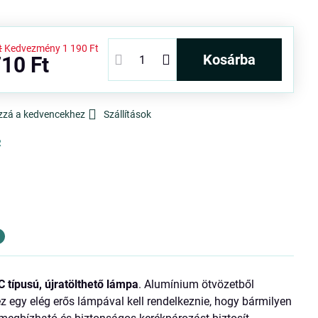
t
Kedvezmény
1 190 Ft
kosárba
10 Ft
zzá a kedvencekhez
Szállítások
R
 típusú, újratölthető lámpa
. Alumínium ötvözetből
ez egy elég erős lámpával kell rendelkeznie, hogy bármilyen