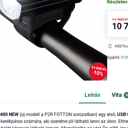
Készleten
11 900 F
10 7
Add ho
Gyártó:
P2
11 900 Ft
10%
Leírás
Vita
0
 400 NEW
(új modell a P2R FOTTON sorozatban) egy első,
USB C
 kerékpáros számára, aki szeretne jól látható lenni az úton. Ehh