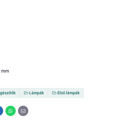
,8 mm
egészítők
Lámpák
Első lámpák
inkedIn
WhatsApp
E-
mail