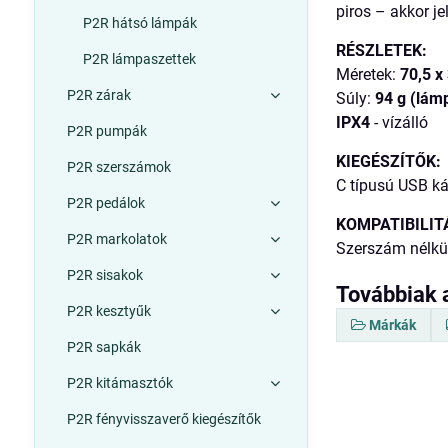
piros – akkor je
P2R hátsó lámpák
RÉSZLETEK:
P2R lámpaszettek
Méretek:
70,5 x
P2R zárak
Súly:
94 g (lámp
IPX4
- vízálló
P2R pumpák
KIEGÉSZÍTŐK:
P2R szerszámok
C típusú USB ká
P2R pedálok
KOMPATIBILIT
P2R markolatok
Szerszám nélkü
P2R sisakok
Továbbiak 
P2R kesztyűk
Márkák
P2R sapkák
P2R kitámasztók
P2R fényvisszaverő kiegészítők