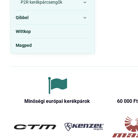
P2R kerékpárcsengők
Qibbel
Wittkop
Magped
Minőségi európai kerékpárok
60 000 Ft​