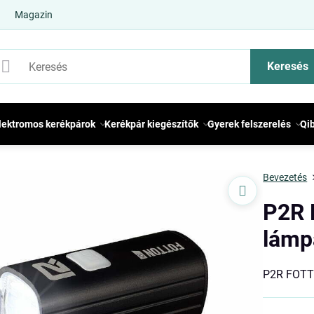
Magazin
Keresés
lektromos kerékpárok
Kerékpár kiegészítők
Gyerek felszerelés
Qi
Bevezetés
P2R 
lámp
P2R FOTT