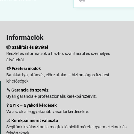
Információk
📦
Szállítás és átvétel
Részletes információk a házhozszállításról és személyes
átvételről.
💳
Fizetési módok
Bankkártya, utánvét, előre utalás – biztonságos fizetési
lehetőségek.
🔧
Garancia és szerviz
Gyári garancia + professzionális kerékpárszerviz.
❓
GYIK – Gyakori kérdések
Válaszok a leggyakoribb vásárlói kérdésekre.
📐
Kerékpár méret választó
Segítünk kiválasztani a megfelelő bicikli méretet gyermekeknek és
felnőtteknek.