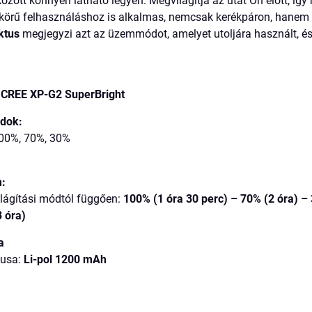
özött könnyen látható legyen. Megvilágítja az utat Ön előtt, íg
skörű felhasználáshoz is alkalmas, nemcsak kerékpáron, hanem
ktus
megjegyzi azt az üzemmódot, amelyet utoljára használt, és 
m
 CREE XP-G2 SuperBright
ódok:
00%, 70%, 30%
m:
világítási módtól függően:
100% (1 óra 30 perc) – 70% (2 óra) –
3 óra)
a
pusa:
Li-pol 1200 mAh