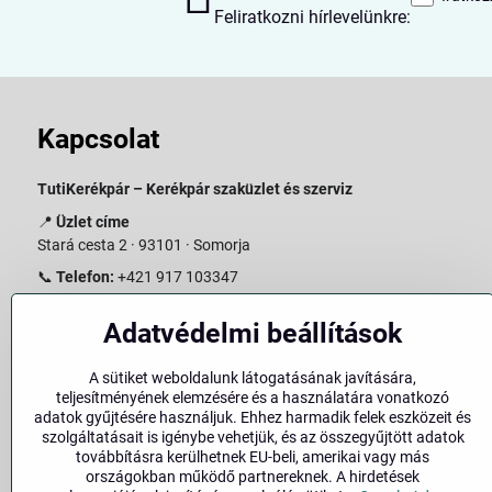
Feliratkozni hírlevelünkre:
Kapcsolat
TutiKerékpár – Kerékpár szaküzlet és szerviz
📍
Üzlet címe
Stará cesta 2 · 93101 · Somorja
📞
Telefon:
+421 917 103347
📧
E-mail:
info@slovakiabike.sk
Adatvédelmi beállítások
Nyitvatartás:
A sütiket weboldalunk látogatásának javítására,
Hétfő–Péntek: 09:00–15:00
teljesítményének elemzésére és a használatára vonatkozó
Szombat: 09:00–11:00
adatok gyűjtésére használjuk. Ehhez harmadik felek eszközeit és
Vasárnap: Zárva
szolgáltatásait is igénybe vehetjük, és az összegyűjtött adatok
továbbításra kerülhetnek EU-beli, amerikai vagy más
👉
Bolt megtekintése a térképen
(
Google Maps link
)
országokban működő partnereknek. A hirdetések