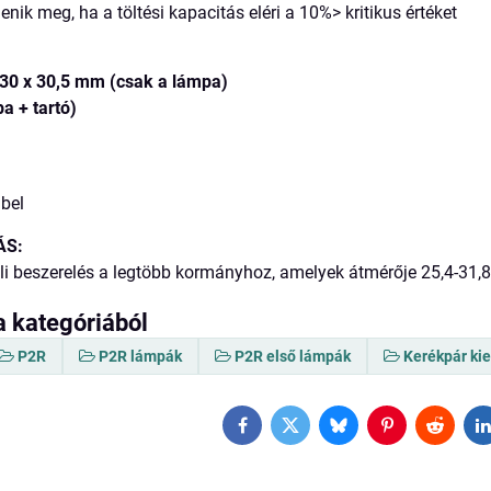
lenik meg, ha a töltési kapacitás eléri a 10%> kritikus értéket
 30 x 30,5 mm (csak a lámpa)
a + tartó)
bel
ÁS:
li beszerelés a legtöbb kormányhoz, amelyek átmérője 25,4-31
a kategóriából
P2R
P2R lámpák
P2R első lámpák
Kerékpár ki
Facebook
Twitter
Bluesky
Pinterest
Reddit
L