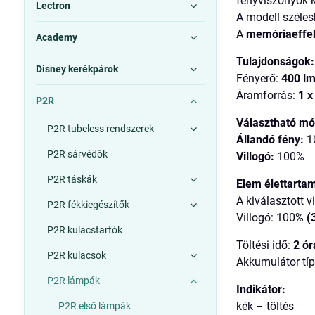
fényviszonyok k
Lectron
A modell széle
A
memóriaeffe
Academy
Tulajdonságok:
Disney kerékpárok
Fényerő:
400 l
Áramforrás:
1 x
P2R
Választható m
P2R tubeless rendszerek
Állandó fény:
1
P2R sárvédők
Villogó:
100%
P2R táskák
Elem élettarta
A kiválasztott 
P2R fékkiegészítők
Villogó: 100%
(
P2R kulacstartók
Töltési idő:
2 ór
P2R kulacsok
Akkumulátor tí
P2R lámpák
Indikátor:
kék – töltés
P2R első lámpák