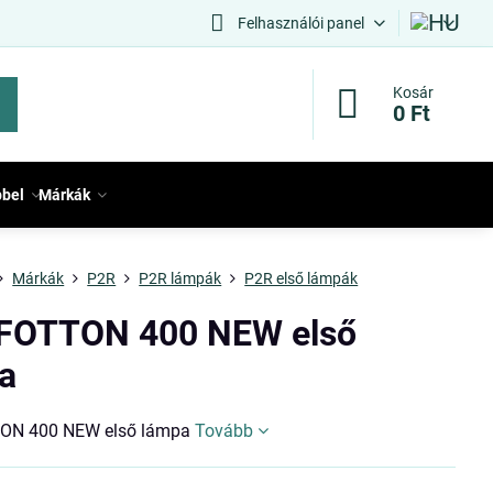
Felhasználói panel
Kosár
0 Ft
bbel
Márkák
Márkák
P2R
P2R lámpák
P2R első lámpák
FOTTON 400 NEW első
a
ON 400 NEW első lámpa
Tovább